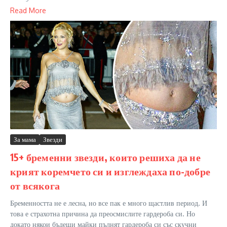
Read More
За мама
Звезди
15+ бременни звезди, които решиха да не
крият коремчето си и изглеждаха по-добре
от всякога
Бременността не е лесна, но все пак е много щастлив период. И
това е страхотна причина да преосмислите гардероба си. Но
докато някои бъдещи майки пълнят гардероба си със скучни