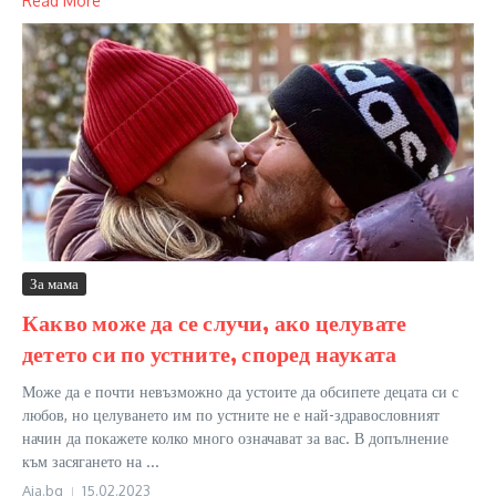
Read More
За мама
Какво може да се случи, ако целувате
детето си по устните, според науката
Може да е почти невъзможно да устоите да обсипете децата си с
любов, но целуването им по устните не е най-здравословният
начин да покажете колко много означават за вас. В допълнение
към засягането на ...
Aia.bg
15.02.2023