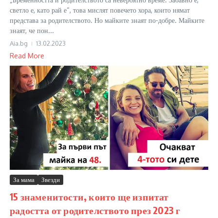
светло е, като рай е“, това мислят повечето хора, които нямат
представа за родителството. Но майките знаят по-добре. Майките
знаят, че пон...
Aia.bg
13.02.2023
Read More
За мама
Звезди
15 знаменитости, които ще изпитат
радостта от родителството през 2023 г