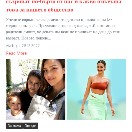
съзряват по-бързо от нас и какво означава
това за нашето общество
Учените вярват, че съвременното детство приключва на 12-
годишна възраст. Проучване също го доказва, тъй като много
родители смятат, че децата им вече не приличат на деца до тази
възраст. Новото поколе...
Aia.bg
28.12.2022
Read More
За мама
Звезди