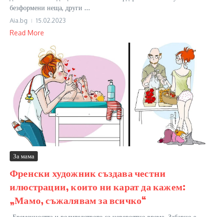
безформени неща, други ...
Aia.bg
15.02.2023
Read More
За мама
Френски художник създава честни
илюстрации, които ни карат да кажем:
„Мамо, съжалявам за всичко“
„Бременността и родителството са невероятно време. Забавно е,