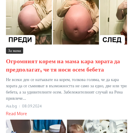
За мама
Огромният корем на мама кара хората да
предполагат, че тя носи осем бебета
Не всеки ден се натъквате на корем, толкова голяма, че да кара
хората да се съмняват в възможността не само за едно, две или три
бебета, а за удивителните осем. Забележителният случай на Рена
привлече...
Aia.bg
08.09.2024
Read More