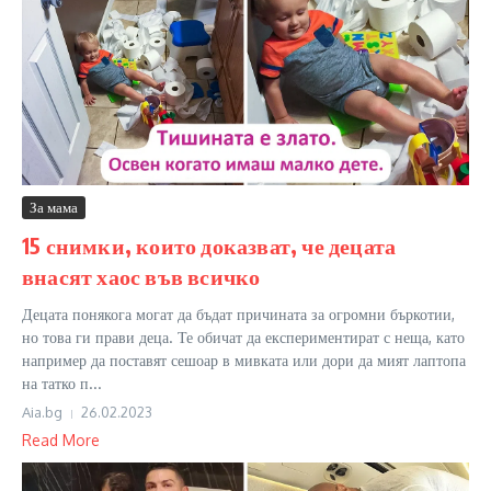
За мама
15 снимки, които доказват, че децата
внасят хаос във всичко
Децата понякога могат да бъдат причината за огромни бъркотии,
но това ги прави деца. Те обичат да експериментират с неща, като
например да поставят сешоар в мивката или дори да мият лаптопа
на татко п...
Aia.bg
26.02.2023
Read More