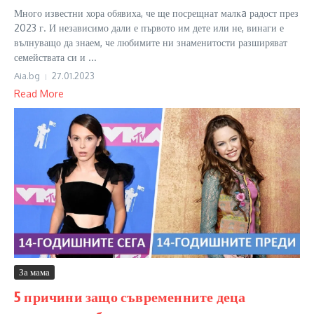
Много известни хора обявиха, че ще посрещнат малкa радост през
2023 г. И независимо дали е първото им дете или не, винаги е
вълнуващо да знаем, че любимите ни знаменитости разширяват
семействата си и ...
Aia.bg
27.01.2023
Read More
За мама
5 причини защо съвременните деца