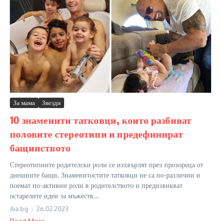
За мама
Звезди
10 знаменити татковци, които разбиват
половите стереотипи и предефинират
бащинството
Стереотипните родителски роли се изхвърлят през прозореца от
днешните бащи. Знаменитостите татковци не са по-различни и
поемат по-активни роли в родителството и предизвикват
остарелите идеи за мъжеств...
Aia.bg
26.02.2023