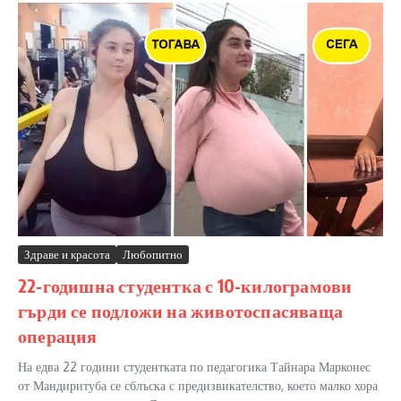
Здраве и красота
Любопитно
22-годишна студентка с 10-килограмови
гърди се подложи на животоспасяваща
операция
На едва 22 години студентката по педагогика Тайнара Марконес
от Мандиритуба се сблъска с предизвикателство, което малко хора