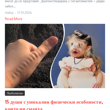
могат да си представят. Диагностицирана с гигантомастия – рядко
забол...
Aiabg
17.01.2026
Read More
Любопитно
15 души с уникални физически особености,
които ни смаяха