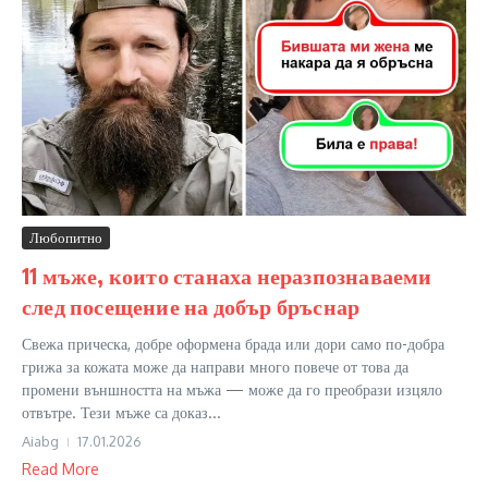
Любопитно
11 мъже, които станаха неразпознаваеми
след посещение на добър бръснар
Свежа прическа, добре оформена брада или дори само по-добра
грижа за кожата може да направи много повече от това да
промени външността на мъжа — може да го преобрази изцяло
отвътре. Тези мъже са доказ...
Aiabg
17.01.2026
Read More