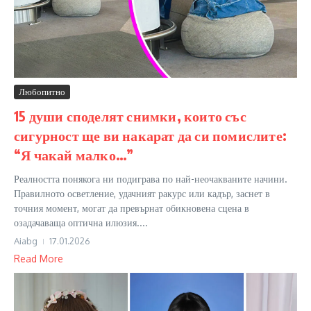
Любопитно
15 души споделят снимки, които със
сигурност ще ви накарат да си помислите:
“Я чакай малко…”
Реалността понякога ни подиграва по най-неочакваните начини.
Правилното осветление, удачният ракурс или кадър, заснет в
точния момент, могат да превърнат обикновена сцена в
озадачаваща оптична илюзия....
Aiabg
17.01.2026
Read More