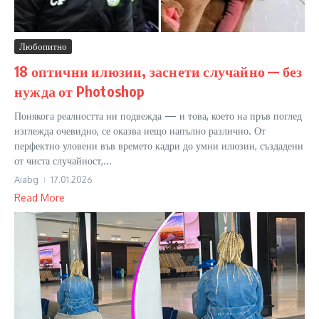
Любопитно
18 оптични илюзии, заснети случайно — без
нужда от Photoshop
Понякога реалността ни подвежда — и това, което на пръв поглед
изглежда очевидно, се оказва нещо напълно различно. От
перфектно уловени във времето кадри до умни илюзии, създадени
от чиста случайност,...
Aiabg
17.01.2026
Read More