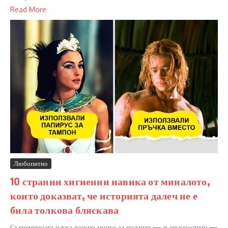
Read More
Любопитно
10 странни хигиенни навика от миналото,
които доказват, че историята далеч не е
била толкова бляскава
Съвременната наука разкри много за ползите — и опасностите —