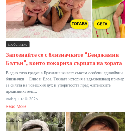
Любопитно
Запознайте се с близначките “Бенджамин
Бътън”, които покориха сърцата на хората
В едно тихо градче в Бразилия живеят съвсем особени еднояйчни
близначки – Елис и Елоа. Тяхната история е вдъхновяващ пример
за силата на човешкия дух и упоритостта пред житейските
предизвикателс...
Aiabg
17.01.2026
Read More