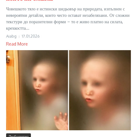
Човешкото тяло е истински шедьовър на природата, изпълнен с
невероятни детайли, които често остават незабелязани. От сложни
текстури до поразителни форми – то е живо платно на силата,
крехкостта...
Aiabg
17.01.2026
Read More
Любопитно