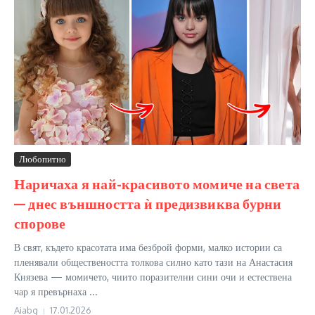
Любопитно
Наричаха я най-красивото момиче на света
— днес външността ѝ предизвиква бурни
спорове
В свят, където красотата има безброй форми, малко истории са
пленявали обществеността толкова силно като тази на Анастасия
Князева — момичето, чиито поразителни сини очи и естествена
чар я превърнаха ...
Aiabg
17.01.2026