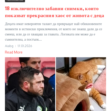
18 изключително забавни снимки, които
показват прекрасния хаос от живота с деца
Децата имат невероятен талант да превръщат най-обикновените
моменти в истински приключения, от които не знаеш дали да се
смееш, или да се хващаш за главата. Логиката им може да е
съмнителна, а постъпк...
Aiabg
17.01.2026
Read More