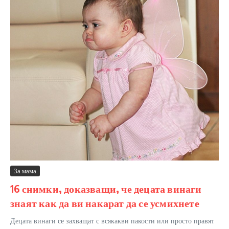
За мама
16 снимки, доказващи, че децата винаги
знаят как да ви накарат да се усмихнете
Децата винаги се захващат с всякакви пакости или просто правят