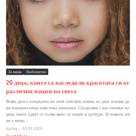
За мама
Любопитно
20 деца, които са наследили красотата си от
различни нации по света
Всяко дете е специално по свой собствен начин, но днес искаме да
ви покажем нещо наистина уникално. Споделяме с вас снимки на
деца, които идват от голям микс от нации и култури. И появата им
не е нещо...
Aia.bg
03.07.2020