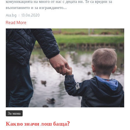
комуникацията на много от нас с децата ни. Те са вредни за
възпитанието и за изграждането...
Aia.bg
13.06.2020
Read More
За мама
Какво значи лош баща?