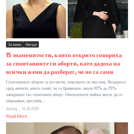
За мама
Звезди
15 знаменитости, които открито говориха
за спонтанните си аборти, като дадоха на
всички жени да разберат, че не са сами
Спонтанните аборти са по-чести, отколкото си мислим. Всъщност
сред жените, които знаят, че са бременни, около 10% до 15%
завършват със спонтанен аборт. Опечалените майки могат да се
обвиняват, мислейк...
Aia.bg
16.01.2021
Read More