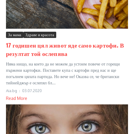
За мама
Здраве и красота
17 годишен цял живот яде само картофи. В
резултат той ослепява
Няма нищо, на което да не можем да устоим повече от горещи
пържени картофки. Поставете купа с картофи пред нас и ще
погълнем цялата партида. Но вече не! Оказва се, че британски
тийнейджър е ослепял бл...
Aia.bg
03.07.2020
Read More