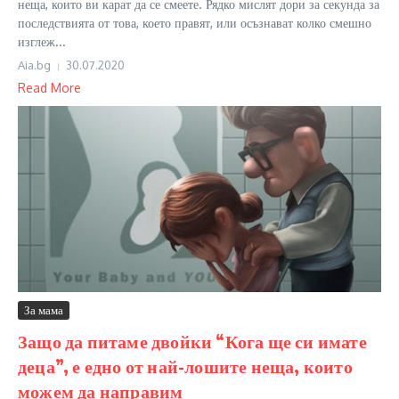
неща, които ви карат да се смеете. Рядко мислят дори за секунда за
последствията от това, което правят, или осъзнават колко смешно
изглеж...
Aia.bg
30.07.2020
Read More
За мама
Защо да питаме двойки “Кога ще си имате
деца”, е едно от най-лошите неща, които
можем да направим