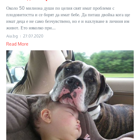
Около 50 милиона души по целия свят имат проблеми с
плодовитостта и се борят да имат бебе. Да питаш двойка кога ще
имат деца е не само безчувствено, но е и нахлуване в личния им
живот. Ето няколко при...
Aia.bg
27.07.2020
Read More