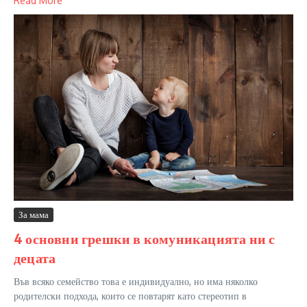
Read More
За мама
4 основни грешки в комуникацията ни с
децата
Във всяко семейство това е индивидуално, но има няколко
родителски подхода, които се повтарят като стереотип в