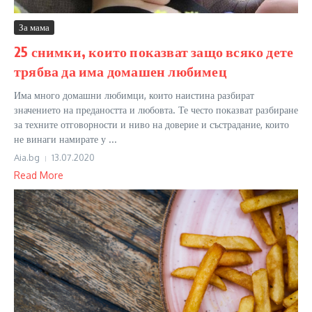
За мама
25 снимки, които показват защо всяко дете
трябва да има домашен любимец
Има много домашни любимци, които наистина разбират
значението на предаността и любовта. Те често показват разбиране
за техните отговорности и ниво на доверие и състрадание, които
не винаги намирате у ...
Aia.bg
13.07.2020
Read More