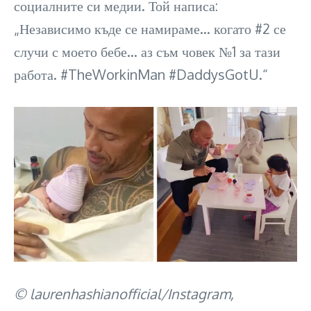
социалните си медии. Той написа:
„Независимо къде се намираме… когато #2 се
случи с моето бебе… аз съм човек №1 за тази
работа. #TheWorkinMan #DaddysGotU.“
© laurenhashianofficial/Instagram,