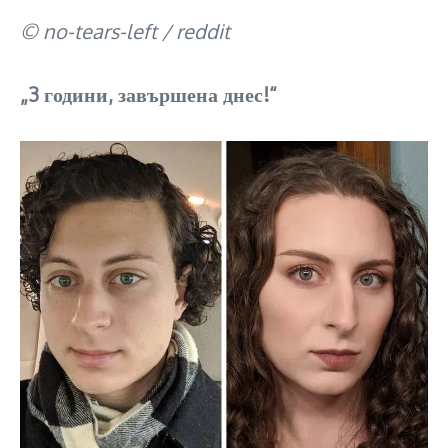
© no-tears-left / reddit
„3 години, завършена днес!“