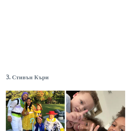
3. Стивън Къри