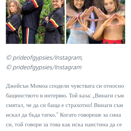
© prideofgypsies/Instagram,
© prideofgypsies/Instagram
Джейсън Момоа сподели чувствата си относно
бащинството в интервю. Той каза: „Винаги съм
смятал, че да си баща е страхотно! Винаги съм
искал да бъда татко.“ Когато говореше за сина
си, той говори за това как иска наистина да се