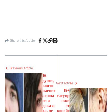
Share this Article
Previous Article
16
души,
Next Article
които
смених
15+
а пола
татуир
си и
овки
доказа
от
ха, че
корейс