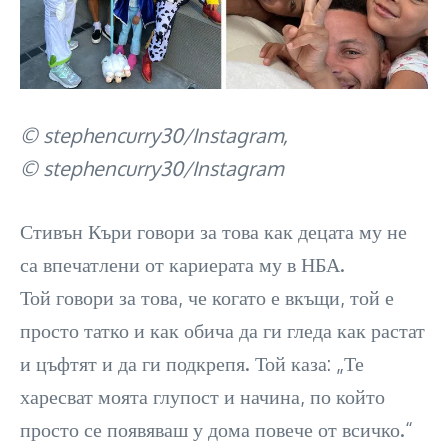
© stephencurry30/Instagram,
© stephencurry30/Instagram
Стивън Къри говори за това как децата му не
са впечатлени от кариерата му в НБА.
Той говори за това, че когато е вкъщи, той е
просто татко и как обича да ги гледа как растат
и цъфтят и да ги подкрепя. Той каза: „Те
харесват моята глупост и начина, по който
просто се появяваш у дома повече от всичко.“