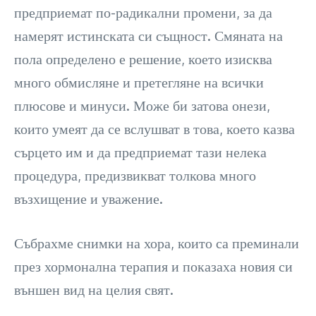
предприемат по-радикални промени, за да
намерят истинската си същност. Смяната на
пола определено е решение, което изисква
много обмисляне и претегляне на всички
плюсове и минуси. Може би затова онези,
които умеят да се вслушват в това, което казва
сърцето им и да предприемат тази нелека
процедура, предизвикват толкова много
възхищение и уважение.
Събрахме снимки на хора, които са преминали
през хормонална терапия и показаха новия си
външен вид на целия свят.