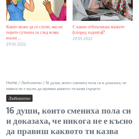
Какво може да се случи, ако не
С какво отблъскваш мъжете
перете сутиена си след всяко
(според зодията)?
носен ...
29.05.2022
29.05.2022
Home
/
Любопитно
/
16 души, които смениха пола си и доказаха, че
никога не е късно да правиш каквото ти казва сърцето
Любопитно
16 души, които смениха пола си
и доказаха, че никога не е късно
да правиш каквото ти казва