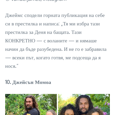
Джеймс сподели горната публикация на себе
си в престилка и написа: „Тя ми избра тази
престилка за Деня на бащата. Тази
КОНКРЕТНО — с воланите — и нямаше
начин да бъде разубедена. И не го е забравила
— всеки път, когато готвя, ме подсеща да я
нося.“
10. Джейсън Момоа