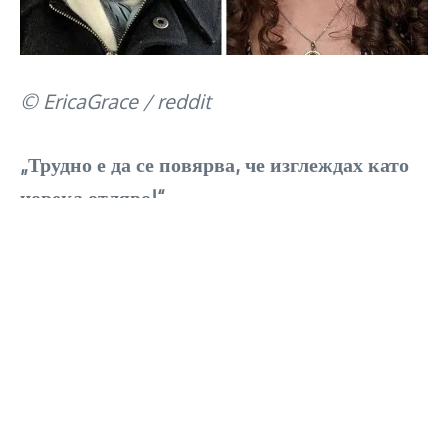
© EricaGrace / reddit
„Трудно е да се повярва, че изглеждах като
човека отляво!“