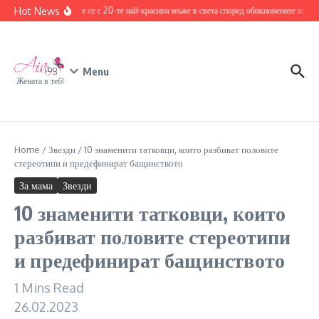
Skip to content
Hot News
Запознайте се с 20-те най-красиви мъже в света според обикновените хора
1
Menu
Жената в теб!
Home
/
Звезди
/
10 знаменити татковци, които разбиват половите
стереотипи и предефинират бащинството
За мама
Звезди
10 знаменити татковци, които
разбиват половите стереотипи
и предефинират бащинството
1 Mins Read
26.02.2023