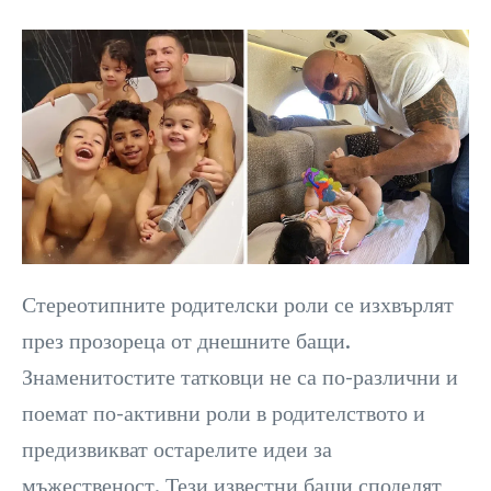
Стереотипните родителски роли се изхвърлят
през прозореца от днешните бащи.
Знаменитостите татковци не са по-различни и
поемат по-активни роли в родителството и
предизвикват остарелите идеи за
мъжественост. Тези известни бащи споделят