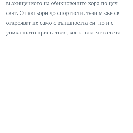
възхищението на обикновените хора по цял
свят. От актьори до спортисти, тези мъже се
открояват не само с външността си, но и с
уникалното присъствие, което внасят в света.