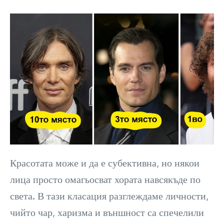
Красотата може и да е субективна, но някои
лица просто омагьосват хората навсякъде по
света. В тази класация разглеждаме личности,
чийто чар, харизма и външност са спечелили