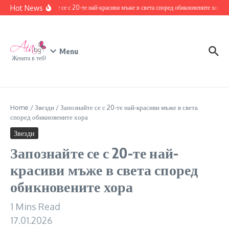
Skip to content
Hot News
Запознайте се с 20-те най-красиви мъже в света според обикновените хора
17 
Menu
Жената в теб!
Home
/
Звезди
/
Запознайте се с 20-те най-красиви мъже в света
според обикновените хора
Звезди
Запознайте се с 20-те най-
красиви мъже в света според
обикновените хора
1 Mins Read
17.01.2026