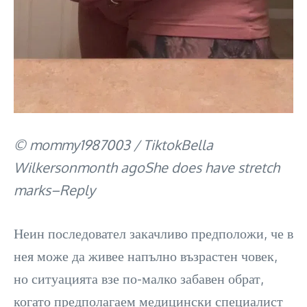
© mommy1987003 / TiktokBella
Wilkersonmonth agoShe does have stretch
marks–Reply
Неин последовател закачливо предположи, че в
нея може да живее напълно възрастен човек,
но ситуацията взе по-малко забавен обрат,
когато предполагаем медицински специалист