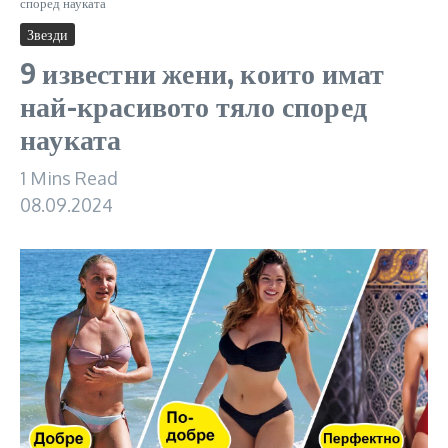
според науката
Звезди
9 известни жени, които имат
най-красивото тяло според
науката
1 Mins Read
08.09.2024