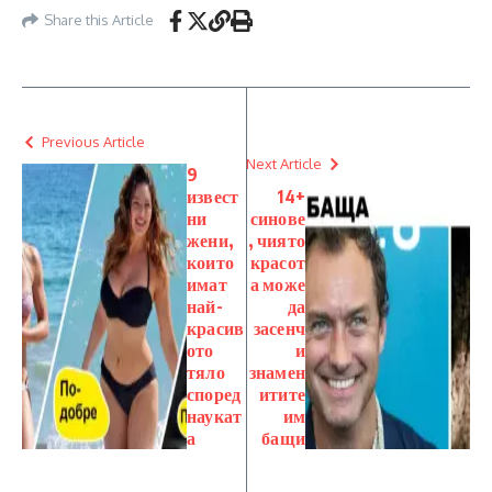
Share this Article
Previous Article
Next Article
9
извест
14+
ни
синове
жени,
, чиято
които
красот
имат
а може
най-
да
красив
засенч
ото
и
тяло
знамен
според
итите
наукат
им
а
бащи