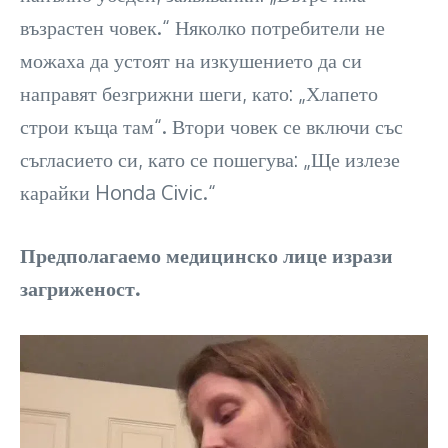
възрастен човек.“ Няколко потребители не
можаха да устоят на изкушението да си
направят безгрижни шеги, като: „Хлапето
строи къща там“. Втори човек се включи със
съгласието си, като се пошегува: „Ще излезе
карайки Honda Civic.“
Предполагаемо медицинско лице изрази
загриженост.