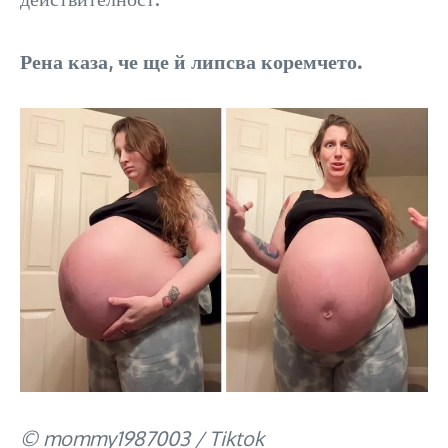
Рена каза, че ще й липсва коремчето.
© mommy1987003 / Tiktok