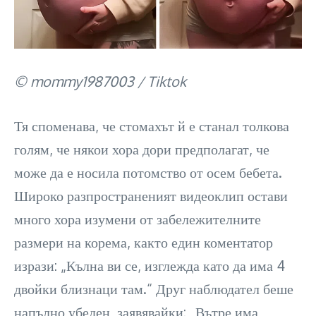
© mommy1987003 / Tiktok
Тя споменава, че стомахът й е станал толкова
голям, че някои хора дори предполагат, че
може да е носила потомство от осем бебета.
Широко разпространеният видеоклип остави
много хора изумени от забележителните
размери на корема, както един коментатор
изрази: „Кълна ви се, изглежда като да има 4
двойки близнаци там.“ Друг наблюдател беше
напълно убеден, заявявайки: „Вътре има