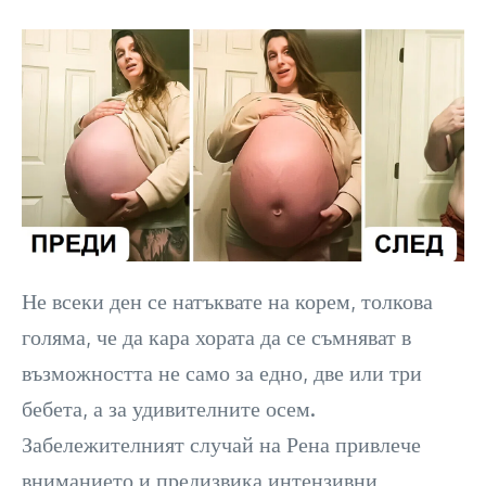
Не всеки ден се натъквате на корем, толкова
голяма, че да кара хората да се съмняват в
възможността не само за едно, две или три
бебета, а за удивителните осем.
Забележителният случай на Рена привлече
вниманието и предизвика интензивни