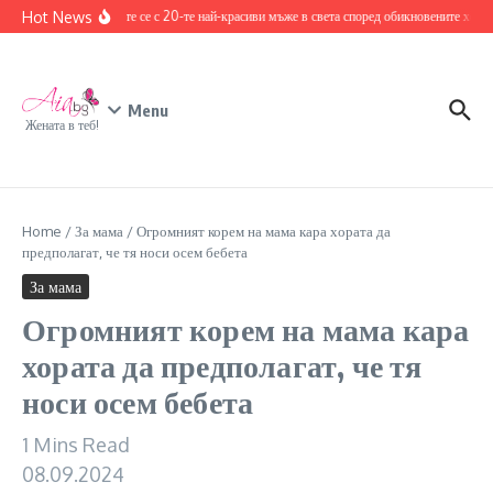
Skip to content
Hot News
Запознайте се с 20-те най-красиви мъже в света според обикновените хора
Menu
Жената в теб!
Home
/
За мама
/
Огромният корем на мама кара хората да
предполагат, че тя носи осем бебета
За мама
Огромният корем на мама кара
хората да предполагат, че тя
носи осем бебета
1 Mins Read
08.09.2024