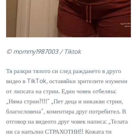
© mommy1987003 / Tiktok
Тя разкри тялото си след раждането в друго
видео в TikTok, оставяйки зрителите изумени
от липсата на стрии. Един човек отбеляза:
„Няма стрии?!!!“ „Пет деца и никакви стрии,
благословена“, коментира друг потребител. В
отговор на видеото друг човек написа: „Телата
ни са напълно СТРАХОТНИ!! Кожата ти