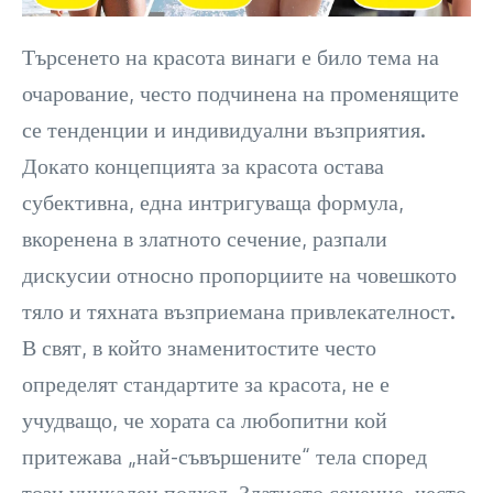
Търсенето на красота винаги е било тема на
очарование, често подчинена на променящите
се тенденции и индивидуални възприятия.
Докато концепцията за красота остава
субективна, една интригуваща формула,
вкоренена в златното сечение, разпали
дискусии относно пропорциите на човешкото
тяло и тяхната възприемана привлекателност.
В свят, в който знаменитостите често
определят стандартите за красота, не е
учудващо, че хората са любопитни кой
притежава „най-съвършените“ тела според
този уникален подход. Златното сечение, често