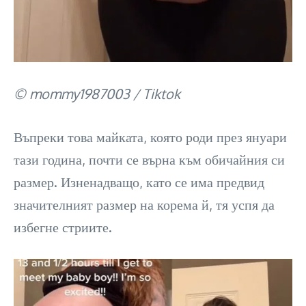
© mommy1987003 / Tiktok
Въпреки това майката, която роди през януари
тази година, почти се върна към обичайния си
размер. Изненадващо, като се има предвид
значителният размер на корема й, тя успя да
избегне стриите.