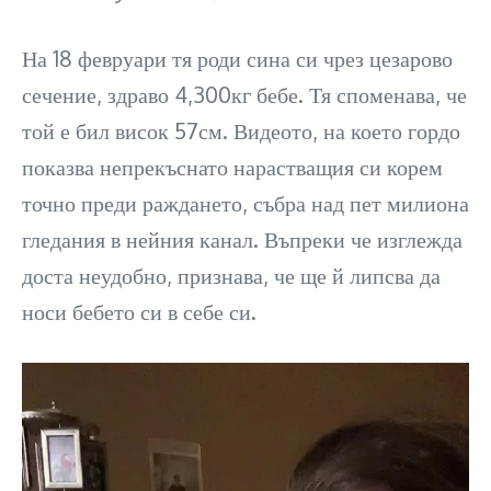
На 18 февруари тя роди сина си чрез цезарово
сечение, здраво 4,300кг бебе. Тя споменава, че
той е бил висок 57см. Видеото, на което гордо
показва непрекъснато нарастващия си корем
точно преди раждането, събра над пет милиона
гледания в нейния канал. Въпреки че изглежда
доста неудобно, признава, че ще й липсва да
носи бебето си в себе си.