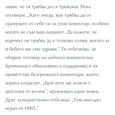
заяви, че тя трябва да се тревожи. Рена
отговори: „Като лекар, вие трябва да се
срамувате от себе си за този коментар, особено
когато не съм ваш пациент. Да кажете, че
коремът не трябва да е толкова голям, когато аз
и бебето ми сме здрави.“ Тя отбелязва, че
общият отговор на нейната внишителна
бременност обикновено е подкрепящ и тя
приветства безгрижните коментари, които
хората споделят. „Братлето ще излезе с
диплома от колеж“, иронизира един човек.
Друг хумористично отбеляза: „Там има цял
играч от НФЛ.“