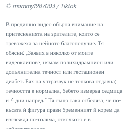
© mommy1987003 / Tiktok
В предишно видео обърна внимание на
притесненията на зрителите, които се
тревожеха за нейното благополучие. Тя
обясни: „Заявих в няколко от моите
видеоклипове, нямам полихидрамнион или
допълнителна течност или гестационен
диабет. Бях на ултразвук не толкова отдавна;
течността е нормална, бебето измерва седмица
и 4 дни напред.“ Тя също така отбеляза, че по-
късата й фигура прави бременният й корем да
изглежда по-голяма, отколкото е в
действителност.