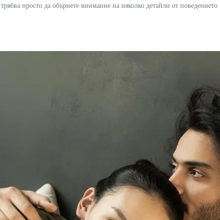
 трябва просто да обърнете внимание на няколко детайли от поведението 