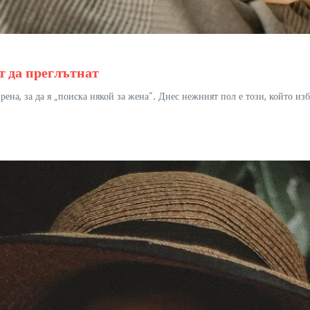
т да преглътнат
рена, за да я „поиска някой за жена“. Днес нежният пол е този, който и