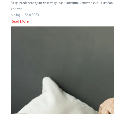
За да разберете дали мъжът до вас наистина изпитва силна любов,
универ...
Aia.bg
22.11.2023
Read More