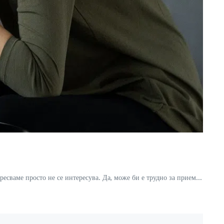
аресваме просто не се интересува. Да, може би е трудно за прием...