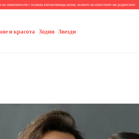
и с толкова впечатляваща визия, колкото на известните им родителите
10+ тревожни си
аве и красота
Зодии
Звезди