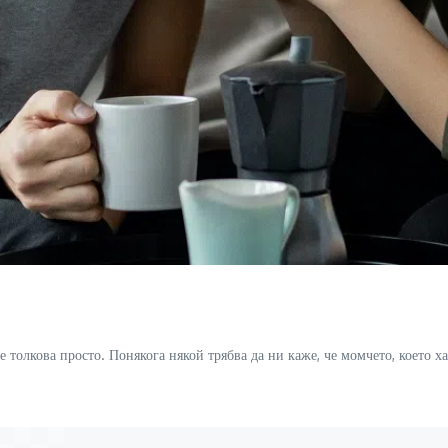
 е толкова просто. Понякога някой трябва да ни каже, че момчето, което х