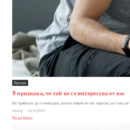
Връзки
9 признака, че той не се интересува от вас
Би трябвало да е очевидно, когато някой не ни харесва, но това не
Aia.bg
26.11.2023
Read More