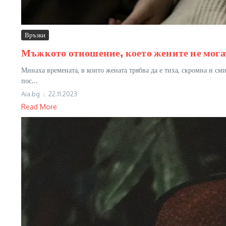
Връзки
Мъжкото отношение, което жените не мога
Минаха времената, в които жената трябва да е тиха, скромна и сми
пос...
Aia.bg
22.11.2023
Read More