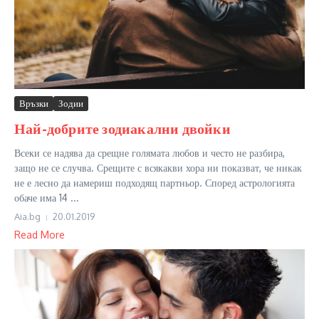
Връзки
Зодии
Най-добрите зодиакални двойки
Всеки се надява да срещне голямата любов и често не разбира,
защо не се случва. Срещите с всякакви хора ни показват, че никак
не е лесно да намериш подходящ партньор. Според астрологията
обаче има 14 ...
Aia.bg
20.01.2019
Read More