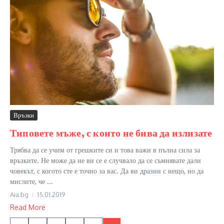
Връзки
Типовете мъже, с които не бива да излизате
Трябва да се учим от грешките си и това важи в пълна сила за
връзките. Не може да не ви се е случвало да се съмнявате дали
човекът, с когото сте е точно за вас. Да ви дразни с нещо, но да
мислите, че ...
Aia.bg
15.01.2019
Read More