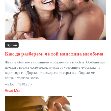
Връзки
Как да разберем, че той наистина ни обича
Жените обичаме вниманието и обясненията в любов. Особено при
по-дълга връзка често имаме нужда от уверение в чувствата на
партньора си. Директните въпроси от сорта на: „Още ли ме
обичаш толкова, колко...
Aia.bg
18.01.2019
Read More