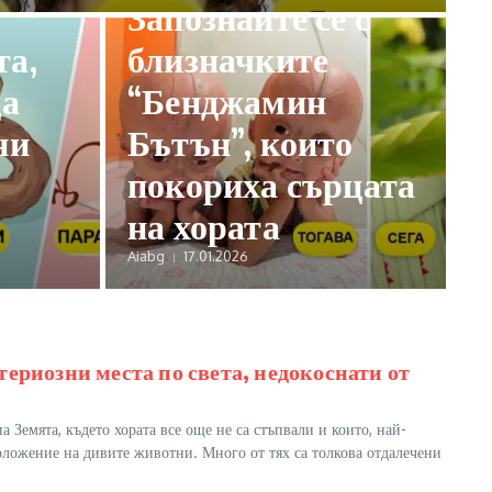
Запознайте се с
та,
близначките
да
“Бенджамин
ни
Бътън”, които
покориха сърцата
на хората
Aiabg
17.01.2026
териозни места по света, недокоснати от
а Земята, където хората все още не са стъпвали и които, най-
положение на дивите животни. Много от тях са толкова отдалечени