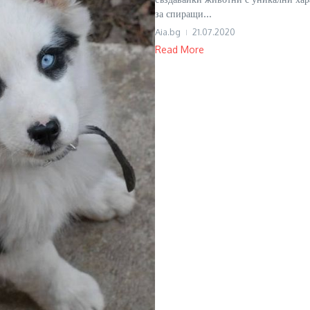
за спиращи...
Aia.bg
21.07.2020
Read More