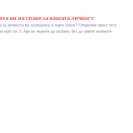
та ви на спане за вашата личност
а за личноста ви позицията, в която спите? Открихме прост тест,
 кой сте. 1. Ако не можете да заспите, без да свиете коленете