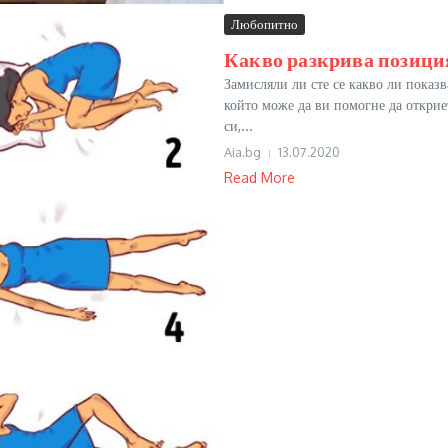
Любопитно
Какво разкрива позиция
Замисляли ли сте се какво ли показв
който може да ви помогне да откриете
си,...
Aia.bg
13.07.2020
Read More