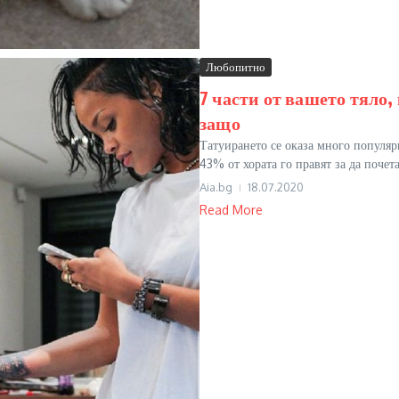
Любопитно
7 части от вашето тяло,
защо
Татуирането се оказа много популяр
43% от хората го правят за да почет
Aia.bg
18.07.2020
Read More