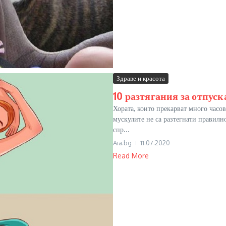
Здраве и красота
10 разтягания за отпуск
Хората, които прекарват много часов
мускулите не са разтегнати правилн
спр...
Aia.bg
11.07.2020
Read More