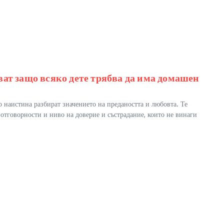
ват защо всяко дете трябва да има домашен
наистина разбират значението на предаността и любовта. Те
 отговорности и ниво на доверие и състрадание, които не винаги