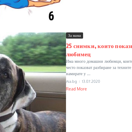
За мама
25 снимки, които показ
любимец
Има много домашни любимци, които 
често показват разбиране за техните
намирате у ...
Aia.bg
13.07.2020
Read More