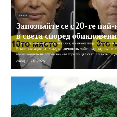
Звезди
Запознайте се с 20-те най
в света според обикновени
Красотата може и да е субективна, но някои лица просто омагьо
В тази класация разглеждаме личности, чийто чар, харизма и 
възхищението на обикновените хора по цял свят. От актьори до
Aiabg
17.01.2026