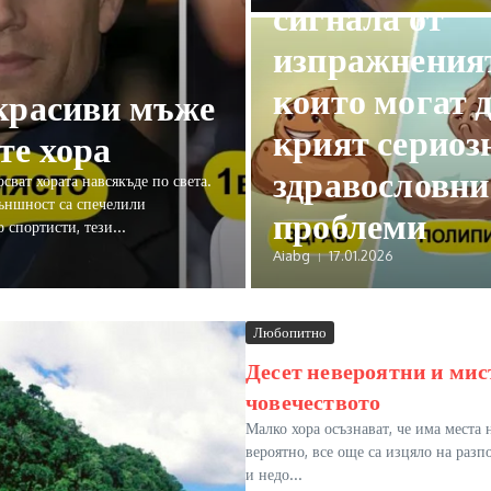
сигнала от
изпражнения
които могат 
-красиви мъже
крият сериоз
те хора
здравословни
сват хората навсякъде по света.
външност са спечелили
проблеми
 спортисти, тези...
Aiabg
17.01.2026
Любопитно
Десет невероятни и мис
човечеството
Малко хора осъзнават, че има места н
вероятно, все още са изцяло на раз
и недо...