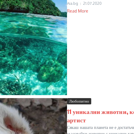
Aia.bg
21.07.2020
Read More
Любопитно
11 уникални животни, ко
артист
Сякаш нашата планета не е достатъчн
създавайки животни с уникални хар