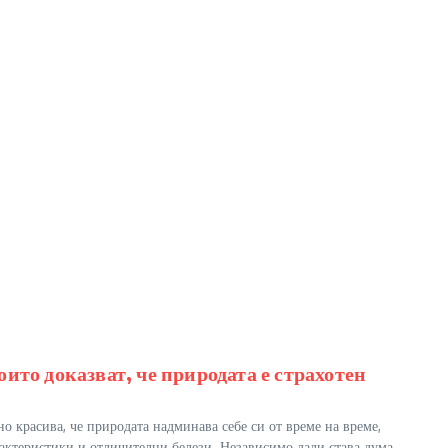
ито доказват, че природата е страхотен
о красива, че природата надминава себе си от време на време,
актеристики и отличителни белези. Независимо дали става дума