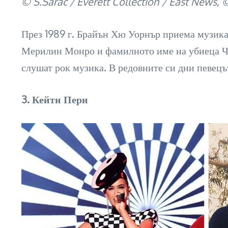
© S.Sarac / Everett Collection / East News,
През 1989 г. Брайън Хю Уорнър приема музика
Мерилин Монро и фамилното име на убиеца Чарл
слушат рок музика. В редовните си дни певецъ
3. Кейти Пери