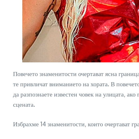
Повечето знаменитости очертават ясна граница
те привличат вниманието на хората. В повечет
да разпознаете известен човек на улицата, ако 
сцената.
Избрахме 14 знаменитости, които очертават г