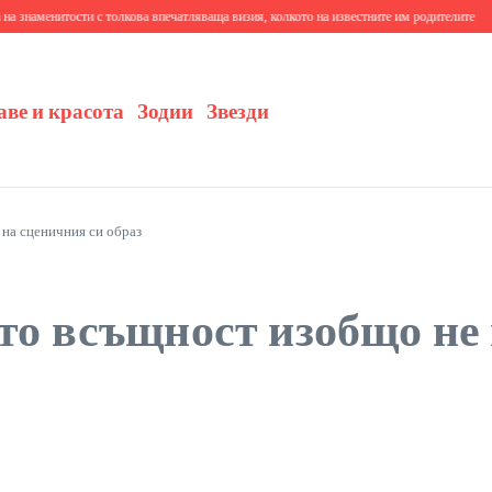
итости с толкова впечатляваща визия, колкото на известните им родителите
10+ трево
аве и красота
Зодии
Звезди
 на сценичния си образ
ито всъщност изобщо не