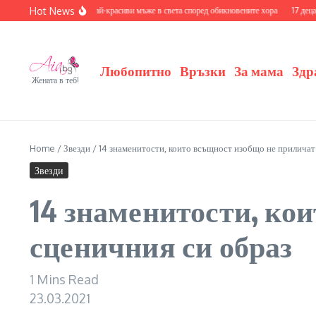
Skip to content
Hot News
йте се с 20-те най-красиви мъже в света според обикновените хора
17 деца на знамен
Любопитно
Връзки
За мама
Здр
Жената в теб!
Home
/
Звезди
/
14 знаменитости, които всъщност изобщо не приличат
Звезди
14 знаменитости, ко
сценичния си образ
1 Mins Read
23.03.2021