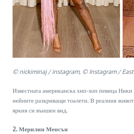
© nickiminaj / instagram, © Instagram / Eas
Известната американска хип-хоп певица Ники 
нейните разкриващи тоалети. В реалния живот,
яркия си външен вид.
2. Мерилин Менсън