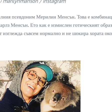
 © marilynmanson / instagram
лния псевдоним Мерилин Менсън. Това е комбинаци
з Менсън. Ето как е измислен готическият образ, 
т изглежда съвсем нормално и не шокира хората око