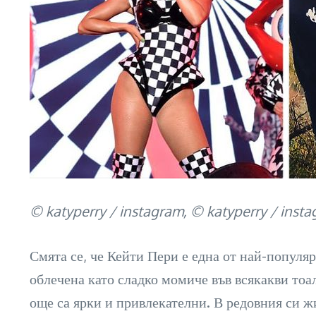
© katyperry / instagram, © katyperry / inst
Смята се, че Кейти Пери е една от най-популя
облечена като сладко момиче във всякакви тоал
още са ярки и привлекателни. В редовния си жи