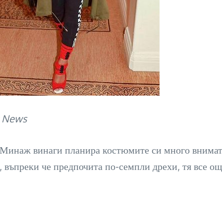
t News
Минаж винаги планира костюмите си много внимате
 въпреки че предпочита по-семпли дрехи, тя все ощ