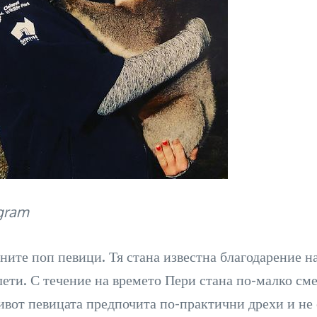
agram
рните поп певици. Тя стана известна благодарение н
ети. С течение на времето Пери стана по-малко смел
вот певицата предпочита по-практични дрехи и не се