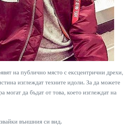
оявят на публично място с ексцентрични дрехи,
истина изглеждат техните идоли. За да можете
ра могат да бъдат от това, което изглеждат на
звайки външния си вид.