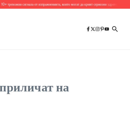
жни сигнала от изпражненията, които могат да крият сериозни здравословни проблеми
 приличат на