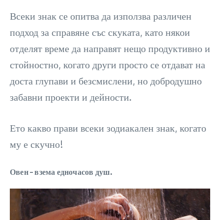
Всеки знак се опитва да използва различен
подход за справяне със скуката, като някои
отделят време да направят нещо продуктивно и
стойностно, когато други просто се отдават на
доста глупави и безсмислени, но добродушно
забавни проекти и дейности.
Ето какво прави всеки зодиакален знак, когато
му е скучно!
Овен – взема едночасов душ.