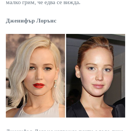
малко грим, че едва се вижда.
Дженифър Лорънс