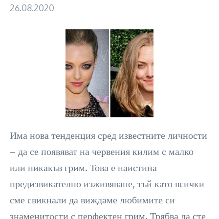
26.08.2020
Има нова тенденция сред известните личности
– да се появяват на червения килим с малко
или никакъв грим. Това е наистина
предизвикателно изживяване, тъй като всички
сме свикнали да виждаме любимите си
знаменитости с перфектен грим. Трябва да сте