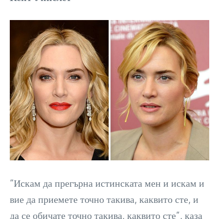
“Искам да прегърна истинската мен и искам и
вие да приемете точно такива, каквито сте, и
да се обичате точно такива, каквито сте”, каза