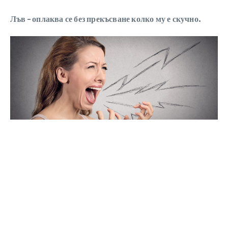
Лъв – оплаква се без прекъсване колко му е скучно.
“Толкова съм отегчен. Няма нищо за правене.”
– Всеки Лъв който съществува.
Дева – крачи нагоре и надолу по къщата с класическа
музика, свиреща на максимално силен звук.