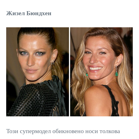
Жизел Бюндхен
Този супермодел обикновено носи толкова