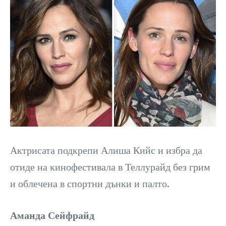
Актрисата подкрепи Алиша Кийс и избра да
отиде на кинофестивала в Теллурайд без грим
и облечена в спортни дънки и палто.
Аманда Сейфрайд