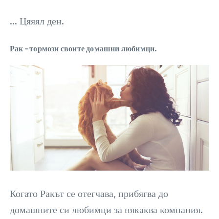
… Цяяял ден.
Рак – тормози своите домашни любимци.
Когато Ракът се отегчава, прибягва до
домашните си любимци за някаква компания.