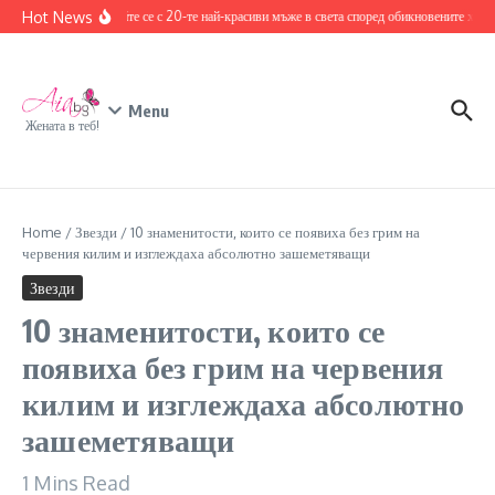
Skip to content
Hot News
Запознайте се с 20-те най-красиви мъже в света според обикновените хора
Menu
Жената в теб!
Home
/
Звезди
/
10 знаменитости, които се появиха без грим на
червения килим и изглеждаха абсолютно зашеметяващи
Звезди
10 знаменитости, които се
появиха без грим на червения
килим и изглеждаха абсолютно
зашеметяващи
1 Mins Read