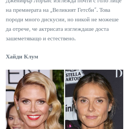
Дженифър Лорънс изглежда почти с голо лице
на премиерата на „Великият Гетсби“. Това
породи много дискусии, но никой не можеше
да отрече, че актрисата изглеждаше доста
зашеметяващо и естествено.
Хайди Клум