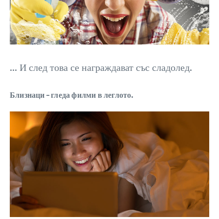
… И след това се награждават със сладолед.
Близнаци – гледа филми в леглото.