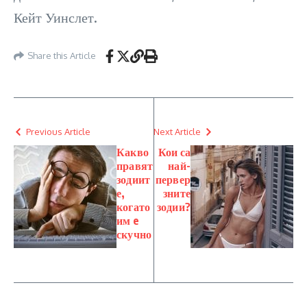
Кейт Уинслет.
Share this Article
Previous Article
Next Article
Какво
Кои са
правят
най-
зодиит
первер
е,
зните
когато
зодии?
им e
скучно