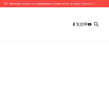
 тревожни сигнала от изпражненията, които могат да крият сериозни здравословни проб