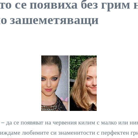
то се появиха без грим
но зашеметяващи
– да се появяват на червения килим с малко или ни
виждаме любимите си знаменитости с перфектен грим