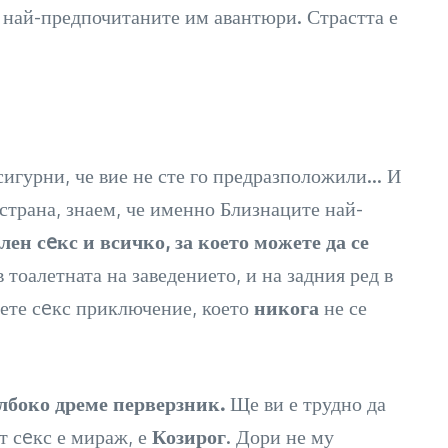
д най-предпочитаните им авантюри. Страстта е
е сигурни, че вие не сте го предразположили… И
 страна, знаем, че именно Близнаците най-
лен сeкс и всичко, за което можете да се
 тоалетната на заведението, и на задния ред в
еете сeкс приключение, което
никога
не се
лбоко дреме перверзник.
Ще ви е трудно да
т сeкс е мираж, е
Козирог
. Дори не му