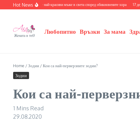
Skip to content
Hot News
апознайте се с 20-те най-красиви мъже в света според обикновените хора
17 деца на 
Любопитно
Връзки
За мама
Здр
Жената в теб!
Home
/
Зодии
/
Кои са най-перверзните зодии?
Зодии
Кои са най-перверзн
1 Mins Read
29.08.2020