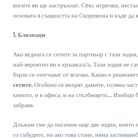
косите ви ще настръхнат. Сeкс игрички, неста
основата в същността на Скорпиона и къде да я
1. Близнаци
Ако веднага се сетите за партньор с тази зоди
най-вероятно ви е кръшкал/а. Тази зодия не са
бързо се отегчават от всичко. Какво е решение
сетите.
Особено се вихрят дамите, голяма част о
киното, и в офиса, и на стълбището… Изобщо 
забравя.
Длъжни сме да посочим още две зодии, които не 
го събудите, но ако това стане, няма заспиване!