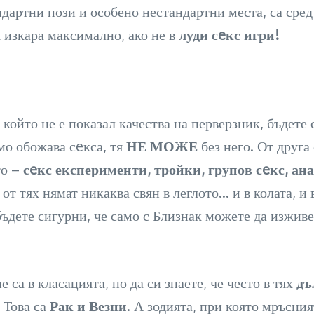
ндартни пози и особено нестандартни места, са сре
 изкара максимално, ако не в
луди сeкс игри!
я, който не е показал качества на перверзник, бъдет
мо обожава сeкса, тя
НЕ МОЖЕ
без него. От друга
то –
сeкс експерименти, тройки, групов сeкс, ана
т тях нямат никаква свян в леглото… и в колата, и в
бъдете сигурни, че само с Близнак можете да изжив
са в класацията, но да си знаете, че често в тях
дъ
 Това са
Рак и Везни
. А зодията, при която мръсния