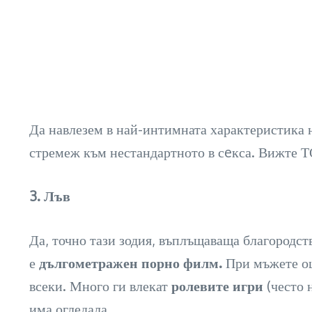
Да навлезем в най-интимната характеристика 
стремеж към нестандартното в сeкса. Вижте Т
3. Лъв
Да, точно тази зодия, въплъщаваща благородств
е
дългометражен порно филм.
При мъжете още
всеки. Много ги влекат
ролевите игри
(често 
има огледала.