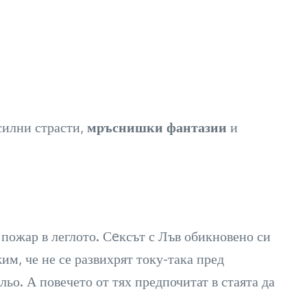
силни страсти,
мръснишки фантазии
и
 пожар в леглото. Сeксът с Лъв обикновено си
им, че не се развихрят току-така пред
ьо. А повечето от тях предпочитат в стаята да