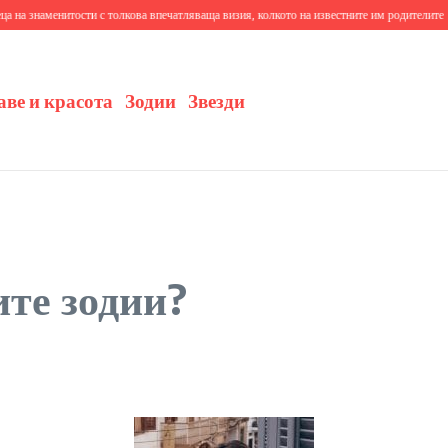
знаменитости с толкова впечатляваща визия, колкото на известните им родителите
10+
аве и красота
Зодии
Звезди
ите зодии?