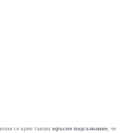
пиони се крие такова
мръсно подсъзнание
, че