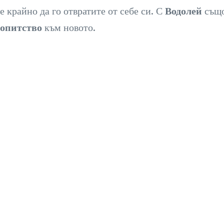
 крайно да го отвратите от себе си. С
Водолей
също
опитство
към новото.