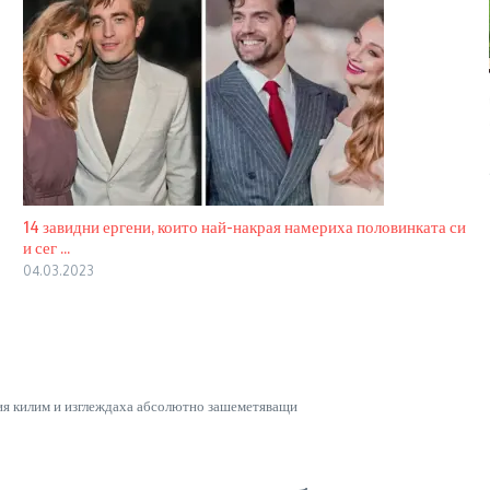
14 завидни ергени, които най-накрая намериха половинката си
и сег ...
04.03.2023
ения килим и изглеждаха абсолютно зашеметяващи