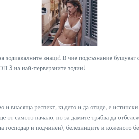
на зодиакалните знаци! В чие подсъзнание бушуват 
ОП 3 на най-перверзните зодии!
о и внасяща респект, където и да отиде, е истински
 от самото начало, но за дамите трябва да отбележ
на господар и подчинен), белезниците и коженото бел