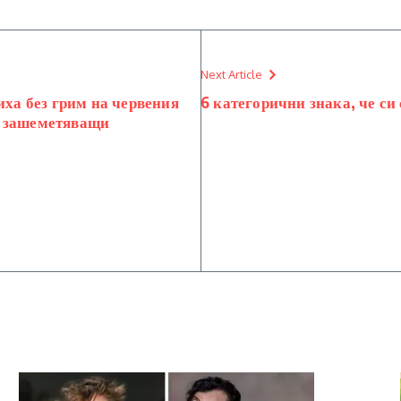
Next Article
иха без грим на червения
6 категорични знака, че си 
о зашеметяващи