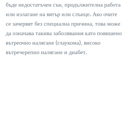
бъде недостатъчен сън, продължителна работа
или излагане на вятър или слънце. Ако очите
се зачервят без специална причина, това може
да означава такива заболявания като повишено
вътреочно налягане (глаукома), високо
вътречерепно налягане и диабет.