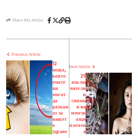
Share this Article
Previous Article
12
Next Article
неща,
които
25
очите
изклю
ви
чителн
могат
и
да
снимк
разкаж
и на
ат за
изчезв
вашет
ащи
о
племен
здраве
а