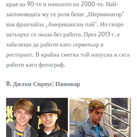
края на 90-те и началото на 2000-те. Най-
запомнящата му се роля беше „Шерминатор“
във франчайза „Американски пай“. Но скоро
актьорът се оказа без работа. През 2013 г. е
забелязан да работи като сервитьор в
ресторант. В крайна сметка той напусна и сега
работи като фотограф.
8. Дилън Спроус: Пивовар