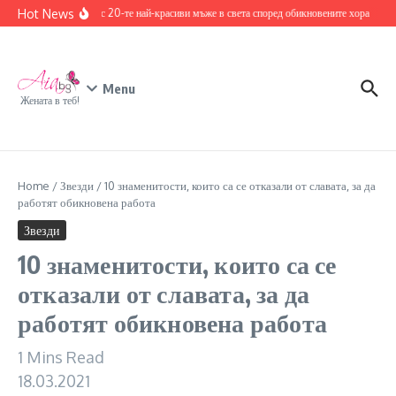
Skip to content
Hot News
Запознайте се с 20-те най-красиви мъже в света според обикновените хора
17 де
Menu
Жената в теб!
Home
/
Звезди
/
10 знаменитости, които са се отказали от славата, за да
работят обикновена работа
Звезди
10 знаменитости, които са се
отказали от славата, за да
работят обикновена работа
1 Mins Read
18.03.2021