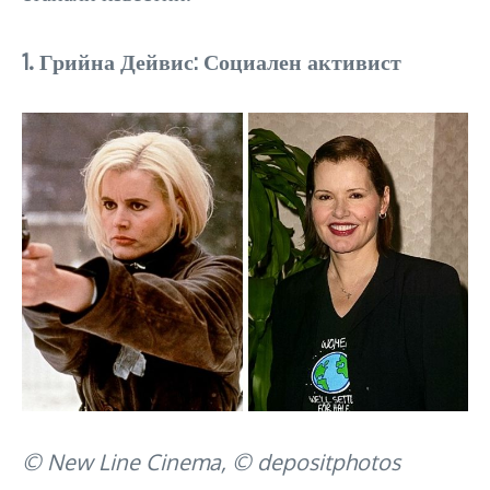
1. Грийна Дейвис: Социален активист
© New Line Cinema, © depositphotos