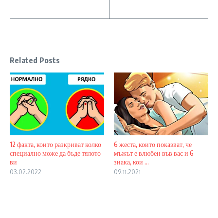
Related Posts
12 факта, които разкриват колко
6 жеста, които показват, че
специално може да бъде тялото
мъжът е влюбен във вас и 6
ви
знака, кои ...
03.02.2022
09.11.2021