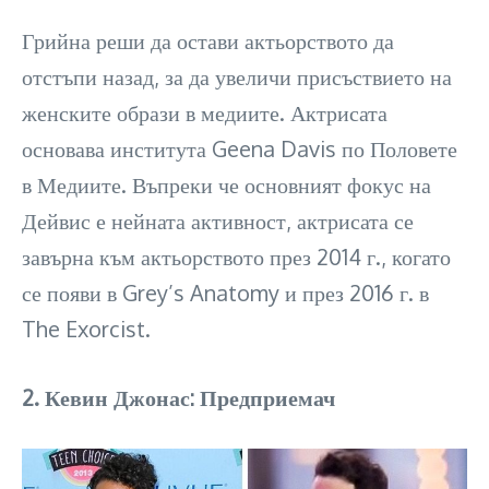
Грийна реши да остави актьорството да
отстъпи назад, за да увеличи присъствието на
женските образи в медиите. Актрисата
основава института Geena Davis по Половете
в Медиите. Въпреки че основният фокус на
Дейвис е нейната активност, актрисата се
завърна към актьорството през 2014 г., когато
се появи в Grey’s Anatomy и през 2016 г. в
The Exorcist.
2. Кевин Джонас: Предприемач