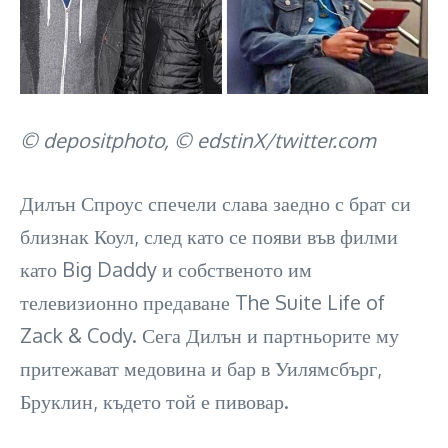
© depositphoto, © edstinX/twitter.com
Дилън Спроус спечели слава заедно с брат си
близнак Коул, след като се появи във филми
като Big Daddy и собственото им
телевизионно предаване The Suite Life of
Zack & Cody. Сега Дилън и партньорите му
притежават медовина и бар в Уилямсбърг,
Бруклин, където той е пивовар.