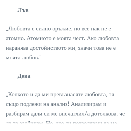
Лъв
„Любовта е силно оръжие, но все пак не е
атомно. Атомното е моята чест. Ако любовта
наранява достойнството ми, значи това не е
моята любов.“
Дева
„Колкото и да ми превъзнасяте любовта, тя
също подлежи на анализ! Анализирам и
разбирам дали си ме впечатлил/а дотолкова, че
да те заобичам. Но, ако си позволяваш да ме