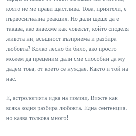
която не ме прави щастлива. Това, приятели, е
първосигнална реакция. Но дали щеше да е
такава, ако знаехме как човекът, който споделя
живота ни, всъщност възприема и разбира
любовта? Колко лесно би било, ако просто
можем да преценим дали сме способни да му
дадем това, от което се нуждае. Както и той на
нас.
Е, астрологията идва на помощ. Вижте как
всяка зодия разбира любовта. Една сентенция,
но казва толкова много!