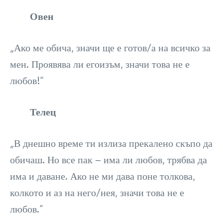
Овен
„Ако ме обича, значи ще е готов/а на всичко за
мен. Проявява ли егоизъм, значи това не е
любов!“
Телец
„В днешно време ти излиза прекалено скъпо да
обичаш. Но все пак – има ли любов, трябва да
има и даване. Ако не ми дава поне толкова,
колкото и аз на него/нея, значи това не е
любов.”