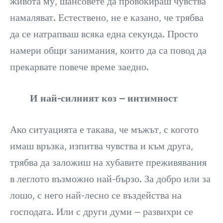
живота му, шансовете да провокираш чувства
намаляват. Естествено, не е казано, че трябва
да се натрапваш всяка една секунда. Просто
намери общи занимания, които да са повод да
прекарвате повече време заедно.
И най-силният коз – интимност
Ако ситуацията е такава, че мъжът, с когото
имаш връзка, изпитва чувства и към друга,
трябва да заложиш на хубавите преживявания
в леглото възможно най-бързо. За добро или за
лошо, с него най-лесно се въздейства на
господата. Или с други думи – развихри се