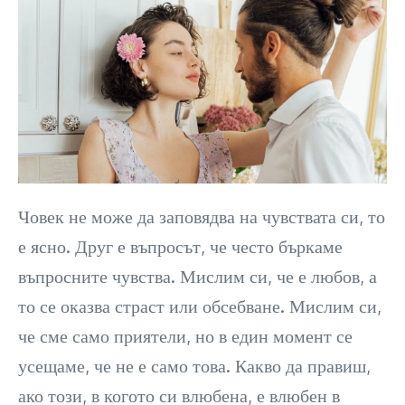
Човек не може да заповядва на чувствата си, то
е ясно. Друг е въпросът, че често бъркаме
въпросните чувства. Мислим си, че е любов, а
то се оказва страст или обсебване. Мислим си,
че сме само приятели, но в един момент се
усещаме, че не е само това. Какво да правиш,
ако този, в когото си влюбена, е влюбен в