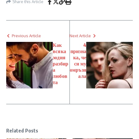
Share this Article
Previous Article
Next Article
Как
4
всяка
призна
зодия
ка, че
разбир
си му
а
омръзн
любов
ала
та
Related Posts