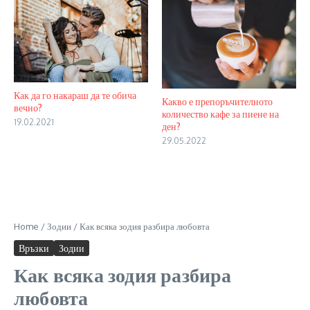
Как да го накараш да те обича
Какво е препоръчителното
вечно?
количество кафе за пиене на
19.02.2021
ден?
29.05.2022
Home
/
Зодии
/
Как всяка зодия разбира любовта
Връзки
Зодии
Как всяка зодия разбира
любовта