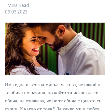
1 Mins Read
09.03.2023
Има една известна мисъл, че това, че някой не
те обича по начина, по който ти искаш да те
обича, не означава, че не те обича с цялото си
сърце. И какво от това?! За какво ми е любов,