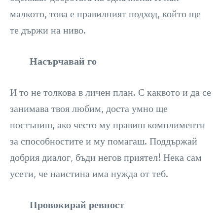
малкото, това е правилният подход, който ще
те държи на ниво.
Насърчавай го
И то не толкова в личен план. С каквото и да се
занимава твоя любим, доста умно ще
постъпиш, ако често му правиш комплименти
за способностите и му помагаш. Поддържай
добрия диалог, бъди негов приятел! Нека сам
усети, че наистина има нужда от теб.
Провокирай ревност