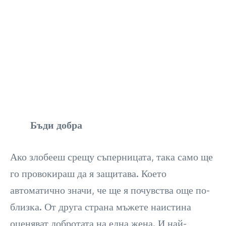
Бъди добра
Ако злобееш срещу съперницата, така само ще
го провокираш да я защитава. Което
автоматично значи, че ще я почувства още по-
близка. От друга страна мъжете наистина
оценяват добротата на една жена. И най-