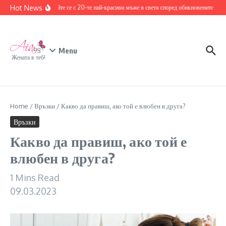
Skip to content
Hot News
Запознайте се с 20-те най-красиви мъже в света според обикновените хора
Menu
Жената в теб!
Home
/
Връзки
/
Какво да правиш, ако той е влюбен в друга?
Връзки
Какво да правиш, ако той е
влюбен в друга?
1 Mins Read
09.03.2023