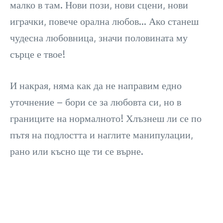
малко в там. Нови пози, нови сцени, нови
играчки, повече орална любов… Ако станеш
чудесна любовница, значи половината му
сърце е твое!
И накрая, няма как да не направим едно
уточнение – бори се за любовта си, но в
границите на нормалното! Хлъзнеш ли се по
пътя на подлостта и наглите манипулации,
рано или късно ще ти се върне.