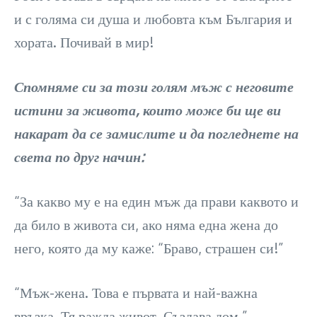
и с голяма си душа и любовта към България и
хората. Почивай в мир!
Спомняме си за този голям мъж с неговите
истини за живота, които може би ще ви
накарат да се замислите и да погледнете на
света по друг начин:
“За какво му е на един мъж да прави каквото и
да било в живота си, ако няма една жена до
него, която да му каже: “Браво, страшен си!”
“Мъж-жена. Това е първата и най-важна
връзка. Тя ражда живот. Създава дом.”