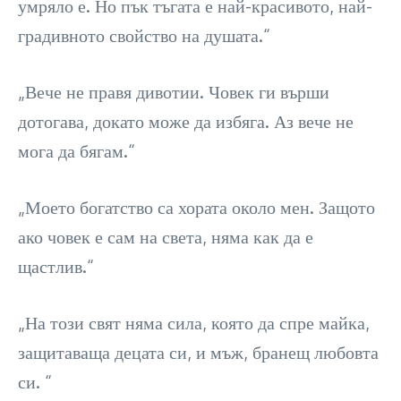
умряло е. Но пък тъгата е най-красивото, най-
градивното свойство на душата.“
„Вече не правя дивотии. Човек ги върши
дотогава, докато може да избяга. Аз вече не
мога да бягам.“
„Моето богатство са хората около мен. Защото
ако човек е сам на света, няма как да е
щастлив.“
„На този свят няма сила, която да спре майка,
защитаваща децата си, и мъж, бранещ любовта
си. “