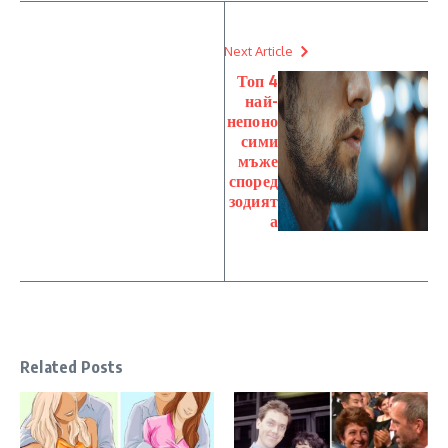
Next Article
Топ 4
най-
непоно
сими
мъже
според
зодият
а
Related Posts