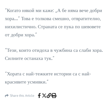
“Когато някой ми каже: „А бе няма вече добри
хора…“ Това е толкова смешно, отвратително,
нихилистично. Страната се пука по шевовете
от добри хора.”
“Тези, които отидоха в чужбина са слаби хора.
Силните останаха тук.”
“Хората с най-тежките истории са с най-
красивите усмивки.”
Share this Article