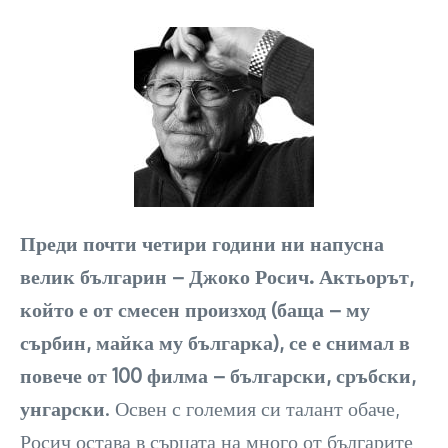
Преди почти четири години ни напусна
велик българин – Джоко Росич. Актьорът,
който е от смесен произход (баща – му
сърбин, майка му българка), се е снимал в
повече от 100 филма – български, сръбски,
унгарски
. Освен с големия си талант обаче,
Росич остава в сърцата на много от българите