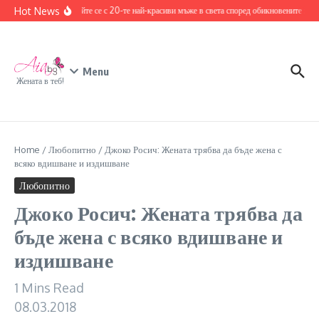
Skip to content
Hot News
Запознайте се с 20-те най-красиви мъже в света според обикновените хора
Menu
Жената в теб!
Home
/
Любопитно
/
Джоко Росич: Жената трябва да бъде жена с
всяко вдишване и издишване
Любопитно
Джоко Росич: Жената трябва да
бъде жена с всяко вдишване и
издишване
1 Mins Read
08.03.2018