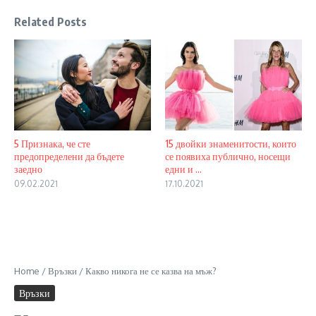
Related Posts
5 Признака, че сте
15 двойки знаменитости, които
предопределени да бъдете
се появиха публично, носещи
заедно
едни и ...
09.02.2021
17.10.2021
Home
/
Връзки
/
Какво никога не се казва на мъж?
Връзки