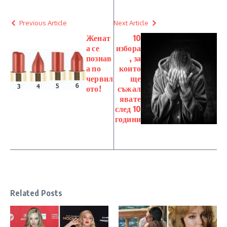
Previous Article
Next Article
Женат
10
а се
избора
познав
, за
а по
които
червил
ще
ото!
съжал
явате
след 10
години
Related Posts