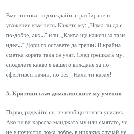
Вместо това, подхождайте с разбиране и
уважение към него. Кажете му: „Няма ли да е
по-добре, ако…“ или: „Какво ще кажеш за тази
идея…“ Дори го оставете да греши! В крайна
сметка хората така се учат. След грешката му,
споделете какво е вашето виждане за по-
ефективен начин, но без: „Нали ти казах!“
5. Критики към домакинските му умения
Първо, радвайте се, че изобщо полага усилия.
Ако не ви харесва манджата му или смятате, че
не е почистил дома добре, в никакъв случай не