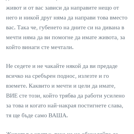
живот и от вас зависи да направите нещо от
него и никой друг няма да направи това вместо
вас. Така че, губенето на дните си на дивана в
мечти няма да ви помогне да имате живота, за
който винаги сте мечтали.
Не седете и не чакайте някой да ви предаде
всичко на сребърен поднос, излезте и го
вземете. Каквито и мечти и цели да имате,
ВИЕ сте този, който трябва да работи усилено
за това и когато най-накрая постигнете слава,
тя ще бъде само ВАША.
Животът е кратък, така че не обикаляйте да