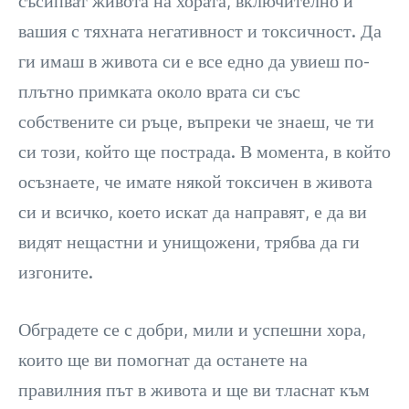
съсипват живота на хората, включително и
вашия с тяхната негативност и токсичност. Да
ги имаш в живота си е все едно да увиеш по-
плътно примката около врата си със
собствените си ръце, въпреки че знаеш, че ти
си този, който ще пострада. В момента, в който
осъзнаете, че имате някой токсичен в живота
си и всичко, което искат да направят, е да ви
видят нещастни и унищожени, трябва да ги
изгоните.
Обградете се с добри, мили и успешни хора,
които ще ви помогнат да останете на
правилния път в живота и ще ви тласнат към