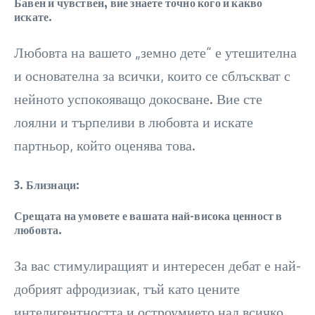
Бавен и чувствен, вие знаете точно кого и какво
искате.
Любовта на вашето „земно дете“ е утешителна
и основателна за всички, които се сблъскват с
нейното успокояващо докосване. Вие сте
лоялни и търпеливи в любовта и искате
партньор, който оценява това.
3. Близнаци:
Срещата на умовете е вашата най-висока ценност в
любовта.
За вас стимулиращият и интересен дебат е най-
добрият афродизиак, тъй като цените
интелигентността и остроумието над всичко