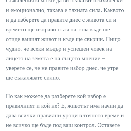
Съжаленията могат да ви осакатят психически
и емоционално, такава е тяхната сила. Каквото
и да изберете да правите днес с живота си и
времето ще изправи пътя на това къде ще
отиде вашият живот и къде ще свърши. Нищо
чудно, че всеки мъдър и успешен човек на
лицето на земята е на същото мнение –
уверете се, че не правите избор днес, че утре
ще съжалявате силно.
Но как можете да разберете кой избор е
правилният и кой не? Е, животът има начин да
дава всички правилни уроци в точното време и
не всичко ще бъде под ваш контрол. Оставете