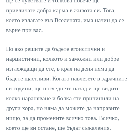
ще се чувствате и толкова повече ще
привличате добра карма в живота си. Това,
което излагате във Вселената, има начин да се
върне при вас.
Но ако решите да бъдете егоистични и
нарцистични, колкото и заможни или добре
изглеждащи да сте, в края на деня няма да
бъдете щастливи. Когато навлезете в здрачните
си години, ще погледнете назад и ще видите
колко нараняване и болка сте причинили на
други хора, но няма да можете да направите
нищо, за да промените всичко това. Всичко,
което ще ви остане, ще бъдат съжаления.