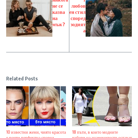
не се
любов
казва
ен стил
на
според
мъж?
зодият
а
Related Posts
10 известни жени, чиято красота
18 пъти, в които модните
е почти перфектна според
избори на знаменитости остават