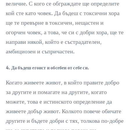
величие. С кого се обграждате ще определите
кой сте като човек. Да бъдеш с токсични хора
ще те превърне в токсичен, нещастен и
огорчен човек, а това, че си с добри хора, ще те
направи някой, който е състрадателен,
амбициозен и съпричастен.
4. Да бъдеш егоист и обсебен от себе си.
Когато живеете живот, в който правите добро
за другите и помагате на другите, когато
можете, това е истинското определение да
живеете добър живот. Колкото повече обичате
другите и бъдете добри с тях, толкова по-добре