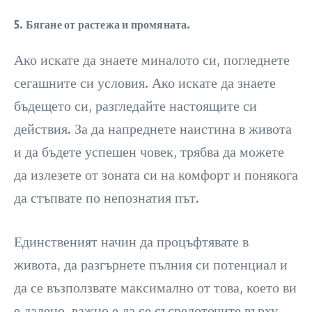
5. Бягане от растежа и промяната.
Ако искате да знаете миналото си, погледнете
сегашните си условия. Ако искате да знаете
бъдещето си, разгледайте настоящите си
действия. За да напреднете наистина в живота
и да бъдете успешен човек, трябва да можете
да излезете от зоната си на комфорт и понякога
да стъпвате по непознатия път.
Единственият начин да процъфтявате в
живота, да разгърнете пълния си потенциал и
да се възползвате максимално от това, което ви
е дадено, важно е да се съсредоточите върху