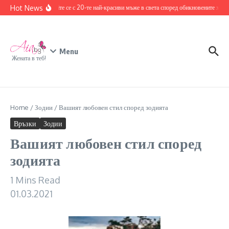
Skip to content
Hot News
Запознайте се с 20-те най-красиви мъже в света според обикновените хора
Menu
Жената в теб!
Home
/
Зодии
/
Вашият любовен стил според зодията
Връзки
Зодии
Вашият любовен стил според
зодията
1 Mins Read
01.03.2021