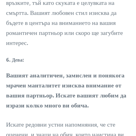
връзките, тъй като скуката е целувката на
смъртта. Вашият любовен стил изисква да
бъдете в центъра на вниманието на вашия
романтичен партньор или скоро ще загубите
интерес.
6. Дева:
Вашият аналитичен, замислен и понякога
мрачен манталитет изисква внимание от
вашия партньор.
Искате вашият любим да
изрази колко много ви обича.
Искате редовни устни напомняния, че сте
оценени, и знаци на обич, които наистина ви