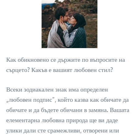
Как обикновено се държите по въпросите на
сърцето? Какъв е вашият любовен стил?
Всеки зодиакален знак има определен
„любовен подпис“, който казва как обичате да
обичате и да бъдете обичани в замяна. Вашата
елементарна любовна природа ще ви даде
улики дали сте срамежливи, отворени или