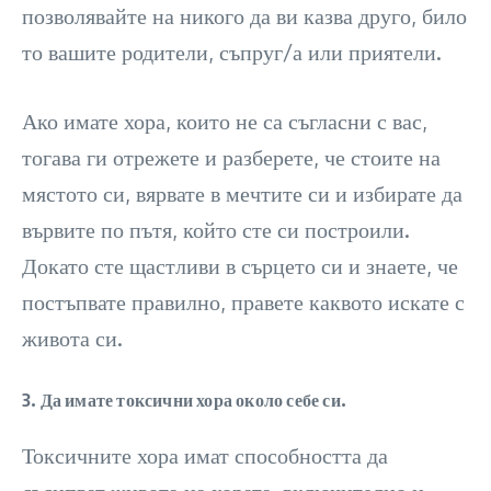
позволявайте на никого да ви казва друго, било
то вашите родители, съпруг/а или приятели.
Ако имате хора, които не са съгласни с вас,
тогава ги отрежете и разберете, че стоите на
мястото си, вярвате в мечтите си и избирате да
вървите по пътя, който сте си построили.
Докато сте щастливи в сърцето си и знаете, че
постъпвате правилно, правете каквото искате с
живота си.
3. Да имате токсични хора около себе си.
Токсичните хора имат способността да