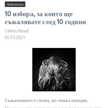
Любопитно
10 избора, за които ще
съжалявате след 10 години
1 Mins Read
01.03.2021
Съжалението е силна, но тежка емоция.