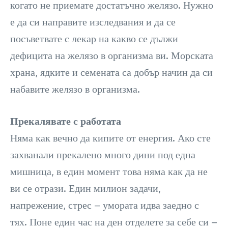
когато не приемате достатъчно желязо. Нужно
е да си направите изследвания и да се
посъветвате с лекар на какво се дължи
дефицита на желязо в организма ви. Морската
храна, ядките и семената са добър начин да си
набавите желязо в организма.
Прекалявате с работата
Няма как вечно да кипите от енергия. Ако сте
захванали прекалено много дини под една
мишница, в един момент това няма как да не
ви се отрази. Един милион задачи,
напрежение, стрес – умората идва заедно с
тях. Поне един час на ден отделете за себе си –