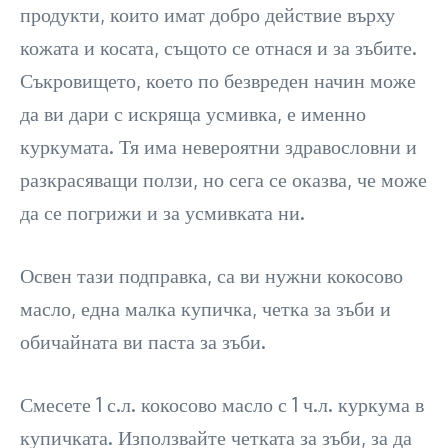
продукти, които имат добро действие върху
кожата и косата, същото се отнася и за зъбите.
Съкровището, което по безвреден начин може
да ви дари с искряща усмивка, е именно
куркумата. Тя има невероятни здравословни и
разкрасяващи ползи, но сега се оказва, че може
да се погрижи и за усмивката ни.
Освен тази подправка, са ви нужни кокосово
масло, една малка купичка, четка за зъби и
обичайната ви паста за зъби.
Смесете 1 с.л. кокосово масло с 1 ч.л. куркума в
купичката. Използвайте четката за зъби, за да