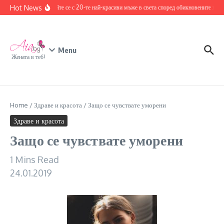
Skip to content
Hot News
Запознайте се с 20-те най-красиви мъже в света според обикновените хора
Menu
Жената в теб!
Home
/
Здраве и красота
/
Защо се чувствате уморени
Здраве и красота
Защо се чувствате уморени
1 Mins Read
24.01.2019