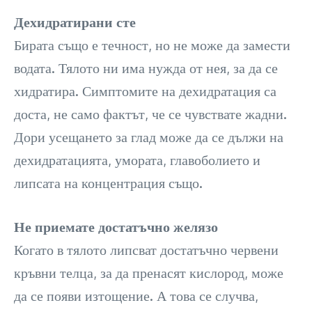
Дехидратирани сте
Бирата също е течност, но не може да замести
водата. Тялото ни има нужда от нея, за да се
хидратира. Симптомите на дехидратация са
доста, не само фактът, че се чувствате жадни.
Дори усещането за глад може да се дължи на
дехидратацията, умората, главоболието и
липсата на концентрация също.
Не приемате достатъчно желязо
Когато в тялото липсват достатъчно червени
кръвни телца, за да пренасят кислород, може
да се появи изтощение. А това се случва,