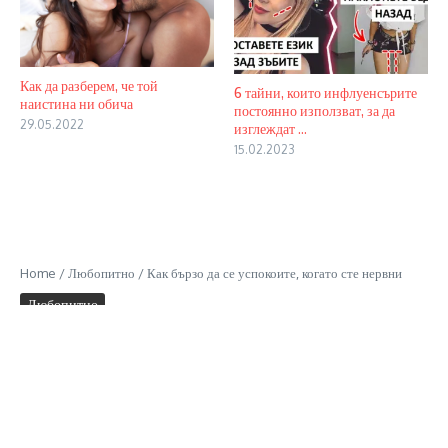
Как да разберем, че той
6 тайни, които инфлуенсърите
наистина ни обича
постоянно използват, за да
29.05.2022
изглеждат ...
15.02.2023
Home
/
Любопитно
/
Как бързо да се успокоите, когато сте нервни
Любопитно
Как бързо да се успокоите,
когато сте нервни
1 Mins Read
24.01.2019