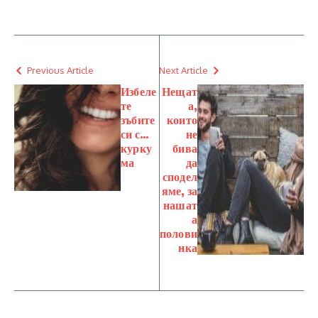
Previous Article
Next Article
Избеле
Нещат
те
а,
зъбите
които
си с…
не
курку
бива
ма
да
сподел
яме, за
нашат
а
полови
нка