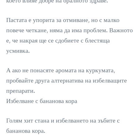
което влияе добре на оралното здраве.
Пастата е упорита за отмиване, но с малко
повече четкане, няма да има проблем. Важното
е, че накрая ще се сдобиете с блестяща
усмивка.
А ако не понасяте аромата на куркумата,
пробвайте друга алтернатива на избелващите
препарати.
Избелване с бананова кора
Голям хит стана и избелването на зъбите с
бананова кора.