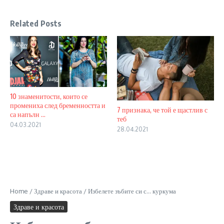
Related Posts
10 знаменитости, които се
промениха след бременността и
7 признака, че той е щастлив с
са напълн ...
теб
04.03.2021
28.04.2021
Home
/
Здраве и красота
/
Избелете зъбите си с… куркума
Здраве и красота