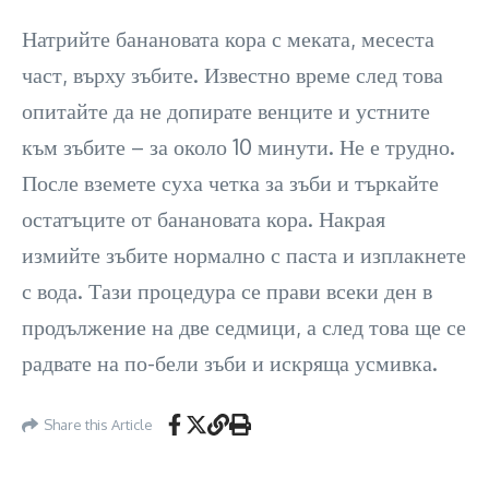
Натрийте банановата кора с меката, месеста
част, върху зъбите. Известно време след това
опитайте да не допирате венците и устните
към зъбите – за около 10 минути. Не е трудно.
После вземете суха четка за зъби и търкайте
остатъците от банановата кора. Накрая
измийте зъбите нормално с паста и изплакнете
с вода. Тази процедура се прави всеки ден в
продължение на две седмици, а след това ще се
радвате на по-бели зъби и искряща усмивка.
Share this Article