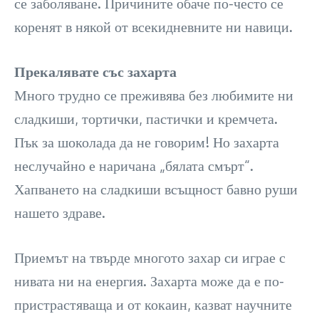
се заболяване. Причините обаче по-често се
коренят в някой от всекидневните ни навици.
Прекалявате със захарта
Много трудно се преживява без любимите ни
сладкиши, тортички, пастички и кремчета.
Пък за шоколада да не говорим! Но захарта
неслучайно е наричана „бялата смърт“.
Хапването на сладкиши всъщност бавно руши
нашето здраве.
Приемът на твърде многото захар си играе с
нивата ни на енергия. Захарта може да е по-
пристрастяваща и от кокаин, казват научните