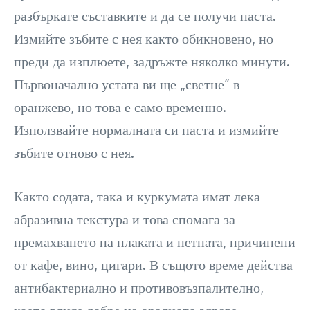
разбъркате съставките и да се получи паста.
Измийте зъбите с нея както обикновено, но
преди да изплюете, задръжте няколко минути.
Първоначално устата ви ще „светне“ в
оранжево, но това е само временно.
Използвайте нормалната си паста и измийте
зъбите отново с нея.
Както содата, така и куркумата имат лека
абразивна текстура и това спомага за
премахването на плаката и петната, причинени
от кафе, вино, цигари. В същото време действа
антибактериално и противовъзпалително,