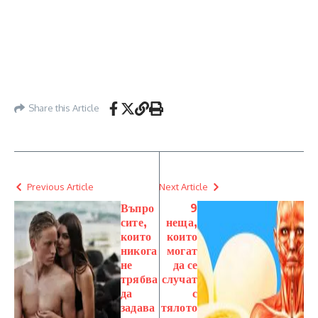
Share this Article
Previous Article
Next Article
Въпро
9
сите,
неща,
които
които
никога
могат
не
да се
трябва
случат
да
с
задава
тялото