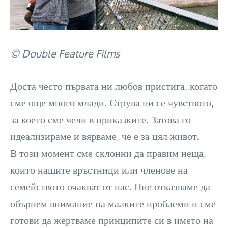
© Double Feature Films
Доста често първата ни любов пристига, когато
сме още много млади. Струва ни се чувството,
за което сме чели в приказките. Затова го
идеализираме и вярваме, че е за цял живот.
В този момент сме склонни да правим неща,
които нашите връстници или членове на
семейството очакват от нас. Ние отказваме да
обърнем внимание на малките проблеми и сме
готови да жертваме принципите си в името на