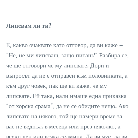
Липсвам ли ти?
Е, какво очаквате като отговор, да ви каже –
“Не, не ми липсваш, защо питаш?” Разбира се,
че ще отговори че му липсвате. Дори и
въпросът да не е отправен към половинката, а
към друг човек, пак ще ви каже, че му
липсвате. Ей така, нали имаше една приказка
“от хорска срама”, да не се обидите нещо. Ако
липсвате на някого, той ще намери време за
вас не веднъж в месеца или през няколко, а
всеки ден или всяка седмица. Да ви чуе, да ви