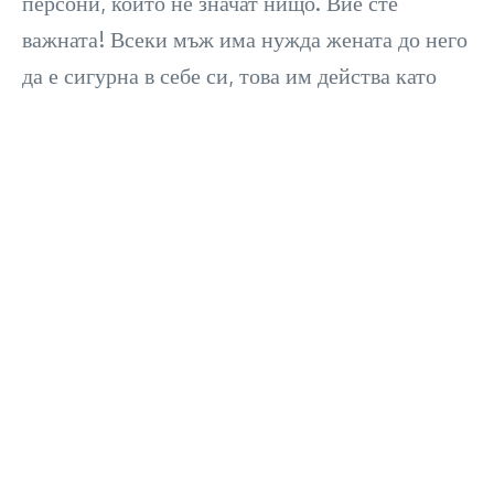
персони, които не значат нищо. Вие сте
важната! Всеки мъж има нужда жената до него
да е сигурна в себе си, това им действа като
афродизиак.
Изневеряваш ли ми?
Щом питате значи има нещо! А, ако няма,
въпросът ви само може да доведе до други
излишни въпроси и рано или късно, уж
чудесните ви отношения, да отидат по
дяволите. Пък ако сте толкова сигурни, че ви
кръшка, то едва ли щяхте да питате дали това е
така. По-скоро въпросът ви щеше да е