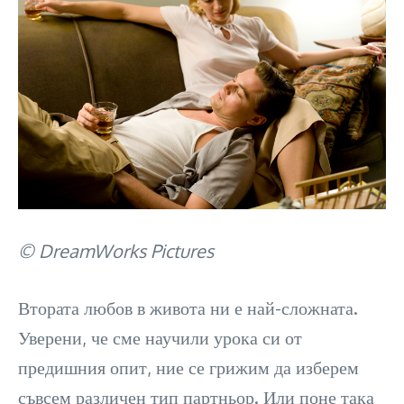
© DreamWorks Pictures
Втората любов в живота ни е най-сложната.
Уверени, че сме научили урока си от
предишния опит, ние се грижим да изберем
съвсем различен тип партньор. Или поне така