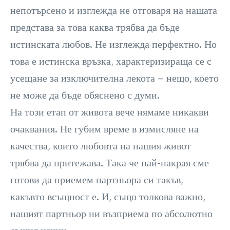
непотърсено и изглежда не отговаря на нашата
представа за това каква трябва да бъде
истинската любов. Не изглежда перфектно. Но
това е истинска връзка, характеризираща се с
усещане за изключителна лекота – нещо, което
не може да бъде обяснено с думи.
На този етап от живота вече нямаме никакви
очаквания. Не губим време в измисляне на
качества, които любовта на нашия живот
трябва да притежава. Така че най-накрая сме
готови да приемем партньора си такъв,
какъвто всъщност е. И, също толкова важно,
нашият партньор ни възприема по абсолютно
същия начин.