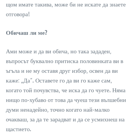
щом имате такива, може би не искате да знаете
отговора!
Обичаш ли ме?
Ами може и да ви обича, но така зададен,
въпросът буквално притиска половинката ви в
ъгъла и не му оставя друг избор, освен да ви
каже: „Да“. Оставете го да ви го каже сам,
когато той почувства, че иска да го чуете. Няма
нищо по-хубаво от това да чуеш тези вълшебни
думи ненадейно, точно когато най-малко
очакваш, за да те зарадват и да се усмихнеш на
щастието.