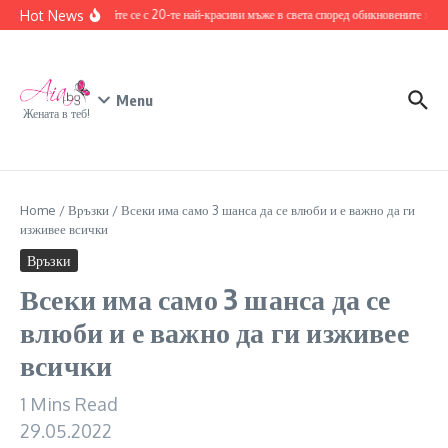
Skip to content
Hot News
Запознайте се с 20-те най-красиви мъже в света според обикновените хора
Menu
Жената в теб!
Home
/
Връзки
/
Всеки има само 3 шанса да се влюби и е важно да ги
изживее всички
Връзки
Всеки има само 3 шанса да се
влюби и е важно да ги изживее
всички
1 Mins Read
29.05.2022