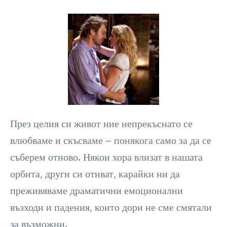
През целия си живот ние непрекъснато се
влюбваме и скъсваме – понякога само за да се
съберем отново. Някои хора влизат в нашата
орбита, други си отиват, карайки ни да
преживяваме драматични емоционални
възходи и падения, които дори не сме смятали
за възможни.