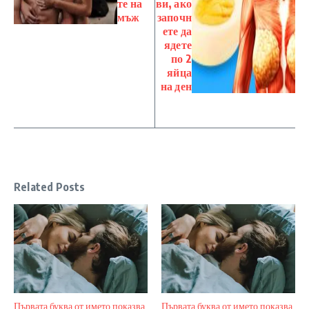
те на
ви, ако
мъж
започн
ете да
ядете
по 2
яйца
на ден
Related Posts
Първата буква от името показва
Първата буква от името показва