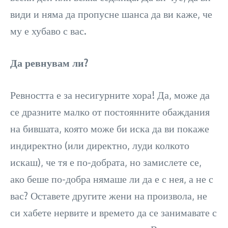
види и няма да пропусне шанса да ви каже, че
му е хубаво с вас.
Да ревнувам ли?
Ревността е за несигурните хора! Да, може да
се дразните малко от постоянните обаждания
на бившата, която може би иска да ви покаже
индиректно (или директно, луди колкото
искаш), че тя е по-добрата, но замислете се,
ако беше по-добра нямаше ли да е с нея, а не с
вас? Оставете другите жени на произвола, не
си хабете нервите и времето да се занимавате с