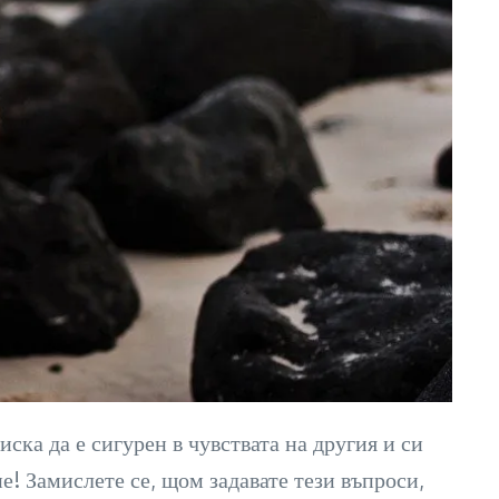
иска да е сигурен в чувствата на другия и си
е! Замислете се, щом задавате тези въпроси,