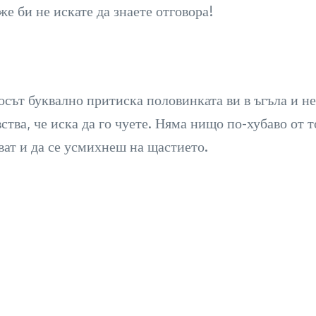
е би не искате да знаете отговора!
осът буквално притиска половинката ви в ъгъла и не 
увства, че иска да го чуете. Няма нищо по-хубаво от
дват и да се усмихнеш на щастието.