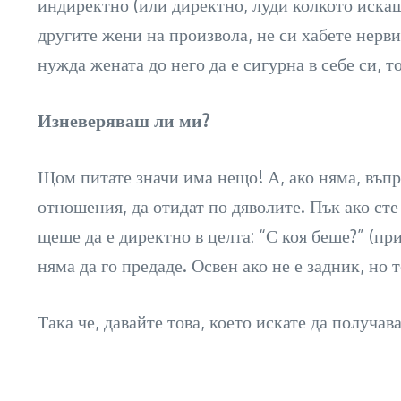
индиректно (или директно, луди колкото искаш),
другите жени на произвола, не си хабете нерви
нужда жената до него да е сигурна в себе си, т
Изневеряваш ли ми?
Щом питате значи има нещо! А, ако няма, въпр
отношения, да отидат по дяволите. Пък ако сте 
щеше да е директно в целта: “С коя беше?” (пр
няма да го предаде. Освен ако не е задник, но т
Така че, давайте това, което искате да получав