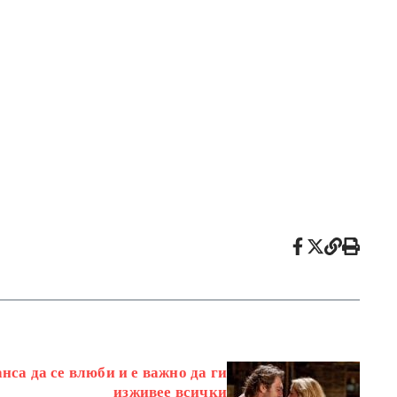
нса да се влюби и е важно да ги
изживее всички