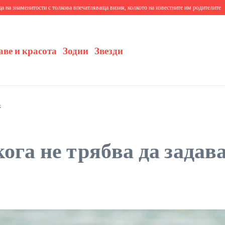
аменитости с толкова впечатляваща визия, колкото на известните им родителите
10+ тр
аве и красота
Зодии
Звезди
ж
ога не трябва да задав