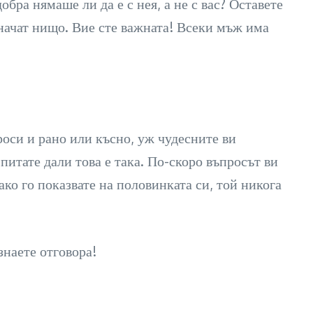
обра нямаше ли да е с нея, а не с вас? Оставете
значат нищо. Вие сте важната! Всеки мъж има
оси и рано или късно, уж чудесните ви
 питате дали това е така. По-скоро въпросът ви
ако го показвате на половинката си, той никога
знаете отговора!