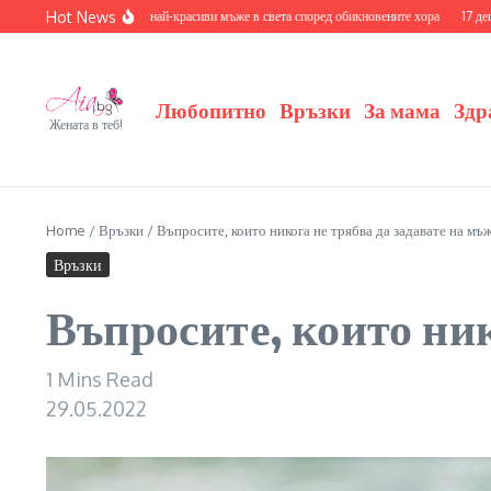
Skip to content
Hot News
ознайте се с 20-те най-красиви мъже в света според обикновените хора
17 деца на зн
Любопитно
Връзки
За мама
Здр
Жената в теб!
Home
/
Връзки
/
Въпросите, които никога не трябва да задавате на мъ
Връзки
Въпросите, които ник
1 Mins Read
29.05.2022