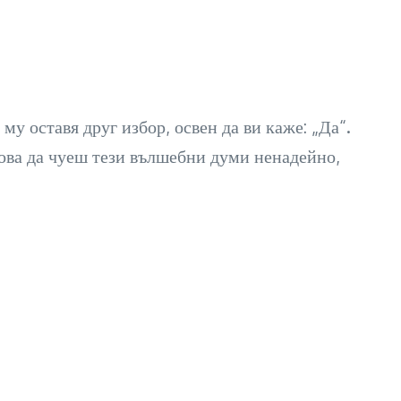
му оставя друг избор, освен да ви каже: „Да“.
 това да чуеш тези вълшебни думи ненадейно,