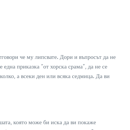
отговори че му липсвате. Дори и въпросът да не
е една приказка “от хорска срама”, да не се
колко, а всеки ден или всяка седмица. Да ви
шата, която може би иска да ви покаже