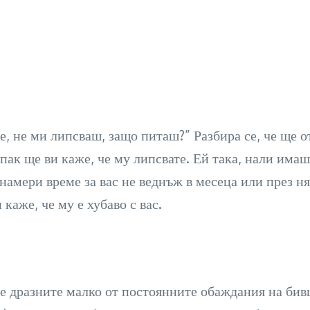
Не, не ми липсваш, защо питаш?” Разбира се, че ще 
пак ще ви каже, че му липсвате. Ей така, нали имаш
намери време за вас не веднъж в месеца или през ня
 каже, че му е хубаво с вас.
 се дразните малко от постоянните обаждания на бив