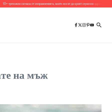
евожни сигнала от изпражненията, които могат да крият сериозни здравословни пробле
ате на мъж