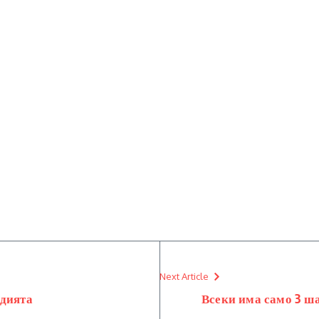
Next Article
одията
Всеки има само 3 ша