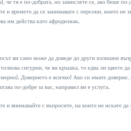
 че тя е по-добрата, но замислете се, ако беше по-д
те и времето да се занимавате с персони, които не 
ова им действа като афродизиак.
осът ви само може да доведе до други излишни въпр
толкова сигурни, че ви кръшка, то едва ли щяхте да
имерно). Доверието е всичко! Ако си имате доверие, 
огава по-добре за вас, направил ви е услуга.
ате и внимавайте с въпросите, на които не искате да 