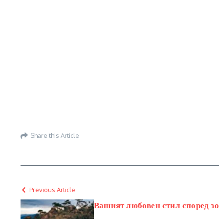
Share this Article
Previous Article
Вашият любовен стил според з