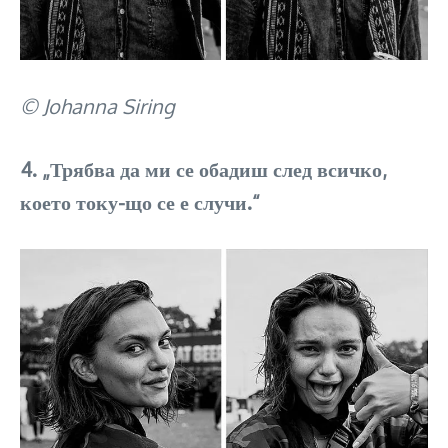
© Johanna Siring
4. „Трябва да ми се обадиш след всичко,
което току-що се е случи.“