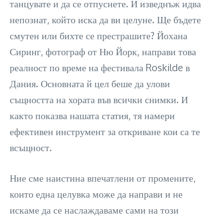
танцувате и да се отпуснете. И изведнъж идва
непознат, който иска да ви целуне. Ще бъдете
смутен или бихте се престрашите? Йохана
Сиринг, фотограф от Ню Йорк, направи това
реалност по време на фестивала Roskilde в
Дания. Основната й цел беше да улови
същността на хората във всички снимки. И
както показва нашата статия, тя намери
ефективен инструмент за откриване кои са те
всъщност.
Ние сме наистина впечатлени от промените,
които една целувка може да направи и не
искаме да се наслаждаваме сами на този