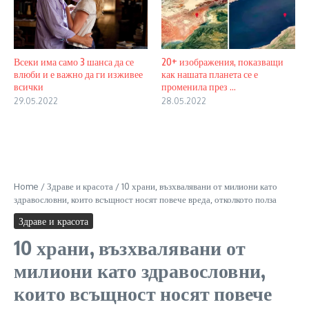
Всеки има само 3 шанса да се
20+ изображения, показващи
влюби и е важно да ги изживее
как нашата планета се е
всички
променила през ...
29.05.2022
28.05.2022
Home
/
Здраве и красота
/
10 храни, възхвалявани от милиони като
здравословни, които всъщност носят повече вреда, отколкото полза
Здраве и красота
10 храни, възхвалявани от
милиони като здравословни,
които всъщност носят повече