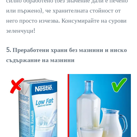
силно обработено (без значение дали е печено
или пържено), че хранителната стойност от
него просто изчезва. Консумирайте на сурови
зеленчуци!
5. Преработени храни без мазнини и ниско
съдържание на мазнини