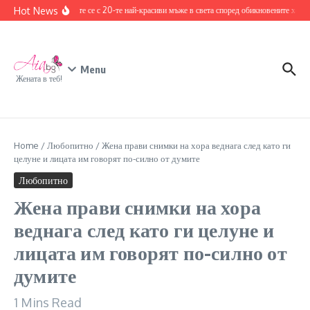
Skip to content
Hot News
Запознайте се с 20-те най-красиви мъже в света според обикновените хора
Menu
Жената в теб!
Home
/
Любопитно
/
Жена прави снимки на хора веднага след като ги
целуне и лицата им говорят по-силно от думите
Любопитно
Жена прави снимки на хора
веднага след като ги целуне и
лицата им говорят по-силно от
думите
1 Mins Read