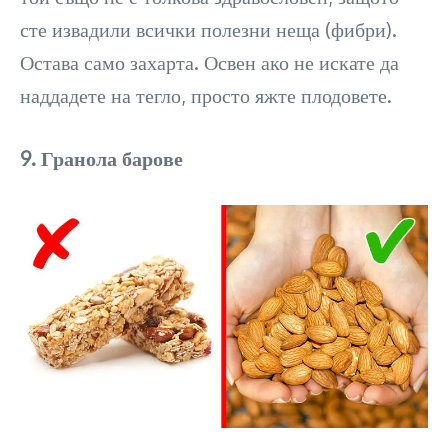
сте извадили всички полезни неща (фибри).
Остава само захарта. Освен ако не искате да
наддадете на тегло, просто яжте плодовете.
9. Гранола барове