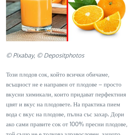
© Pixabay, © Depositphotos
Този плодов сок, който всички обичаме,
всъщност не е направен от плодове – просто
вкусни химикали, които придават перфектния
цвят и вкус на плодовете. На практика пием
вода с вкус на плодове, пълна със захар. Дори
ако сами правите сок от 100% пресни плодове,
той също не е толкова здравословен, защото