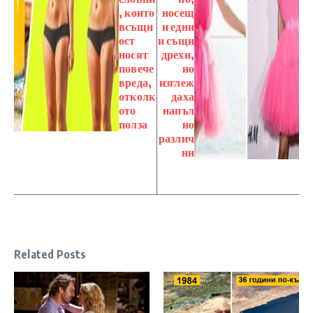
, които
носещ
всъщн
и едни
ост
и същи
носят
дрехи,
повече
но
вреда,
изглеж
отколк
даха
ото
напъл
полза
но
различ
ни
Related Posts