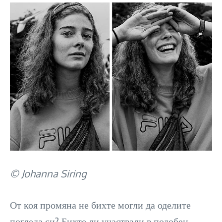
© Johanna Siring
От коя промяна не бихте могли да оделите
погледа си? Бихте ли участвали в подобен