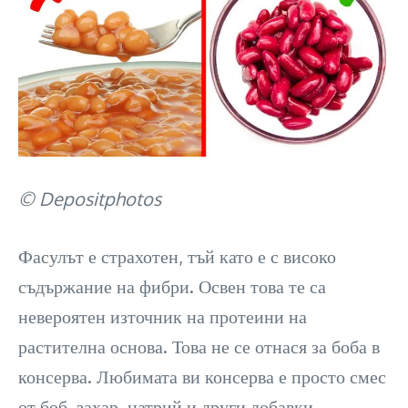
© Depositphotos
Фасулът е страхотен, тъй като е с високо
съдържание на фибри. Освен това те са
невероятен източник на протеини на
растителна основа. Това не се отнася за боба в
консерва. Любимата ви консерва е просто смес
от боб, захар, натрий и други добавки.