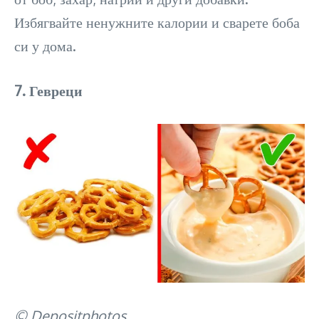
Избягвайте ненужните калории и сварете боба
си у дома.
7. Гевреци
© Depositphotos