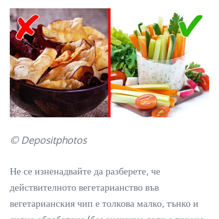
© Depositphotos
Не се изненадвайте да разберете, че
действителното вегетарианство във
вегетарианския чип е толкова малко, тънко и