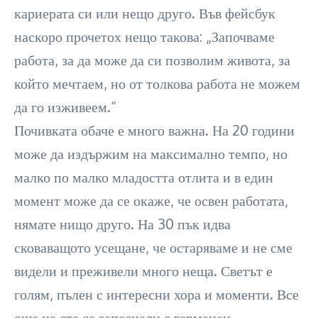
кариерата си или нещо друго. Във фейсбук
наскоро прочетох нещо такова: „Започваме
работа, за да може да си позволим живота, за
който мечтаем, но от толкова работа не можем
да го изживеем.“
Почивката обаче е много важна. На 20 години
може да издържим на максимално темпо, но
малко по малко младостта отлита и в един
момент може да се окаже, че освен работата,
нямате нищо друго. На 30 пък идва
сковаващото усещане, че остаряваме и не сме
видели и преживели много неща. Светът е
голям, пълен с интересни хора и моменти. Все
още не сте се запознали с германец,