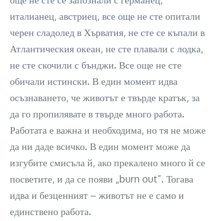
италианец, австриец, все още не сте опитали
черен сладолед в Хърватия, не сте се къпали в
Атлантическия океан, не сте плавали с лодка,
не сте скочили с бънджи. Все още не сте
обичали истински. В един момент идва
осъзнаването, че животът е твърде кратък, за
да го пропилявате в твърде много работа.
Работата е важна и необходима, но тя не може
да ни даде всичко. В един момент може да
изгубите смисъла й, ако прекалено много й се
посветите, и да се появи „burn out”. Тогава
идва и безценният – животът не е само и
единствено работа.