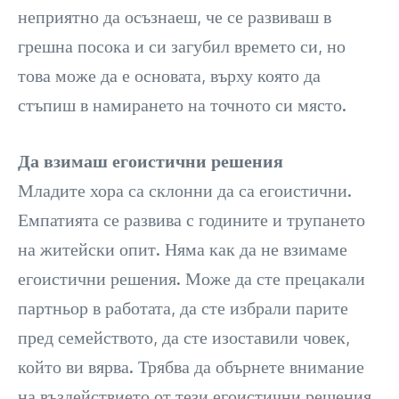
неприятно да осъзнаеш, че се развиваш в
грешна посока и си загубил времето си, но
това може да е основата, върху която да
стъпиш в намирането на точното си място.
Да взимаш егоистични решения
Младите хора са склонни да са егоистични.
Емпатията се развива с годините и трупането
на житейски опит. Няма как да не взимаме
егоистични решения. Може да сте прецакали
партньор в работата, да сте избрали парите
пред семейството, да сте изоставили човек,
който ви вярва. Трябва да обърнете внимание
на въздействието от тези егоистични решения.