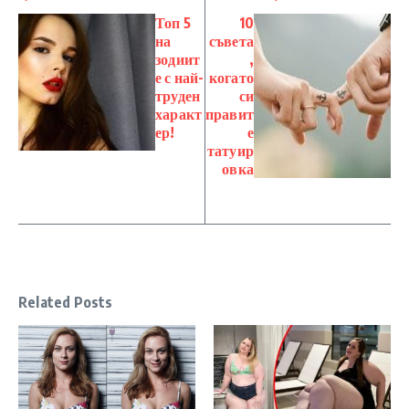
Топ 5
10
на
съвета
зодиит
,
е с най-
когато
труден
си
характ
правит
ер!
е
татуир
овка
Related Posts