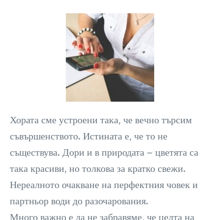
Хората сме устроени така, че вечно търсим
съвършенството. Истината е, че то не
съществува. Дори и в природата – цветята са
така красиви, но толкова за кратко свежи.
Нереалното очакване на перфектния човек и
партньор води до разочарования.
Много важно е да не забравяме, че целта на