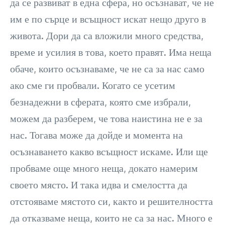
да се развиват в една сфера, но осъзнават, че не
им е по сърце и всъщност искат нещо друго в
живота. Дори да са вложили много средства,
време и усилия в това, което правят. Има неща
обаче, които осъзнаваме, че не са за нас само
ако сме ги пробвали. Когато се усетим
безнадежни в сферата, която сме избрали,
можем да разберем, че това наистина не е за
нас. Тогава може да дойде и момента на
осъзнаването какво всъщност искаме. Или ще
пробваме още много неща, докато намерим
своето място. И така идва и смелостта да
отстояваме мястото си, както и решителността
да отказваме неща, които не са за нас. Много е