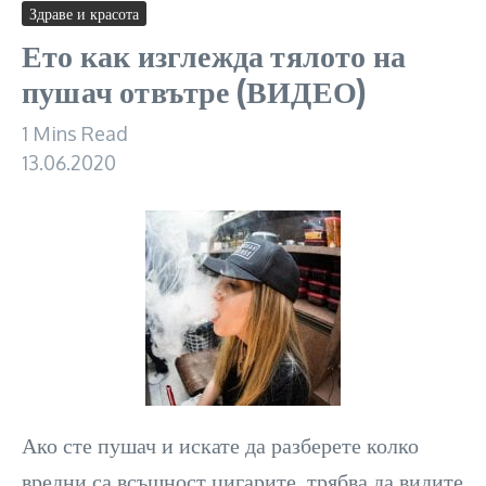
Здраве и красота
Ето как изглежда тялото на
пушач отвътре (ВИДЕО)
1 Mins Read
13.06.2020
Ако сте пушач и искате да разберете колко
вредни са всъщност цигарите, трябва да видите