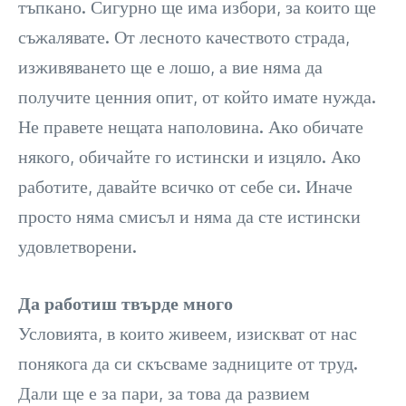
тъпкано. Сигурно ще има избори, за които ще
съжалявате. От лесното качеството страда,
изживяването ще е лошо, а вие няма да
получите ценния опит, от който имате нужда.
Не правете нещата наполовина. Ако обичате
някого, обичайте го истински и изцяло. Ако
работите, давайте всичко от себе си. Иначе
просто няма смисъл и няма да сте истински
удовлетворени.
Да работиш твърде много
Условията, в които живеем, изискват от нас
понякога да си скъсваме задниците от труд.
Дали ще е за пари, за това да развием