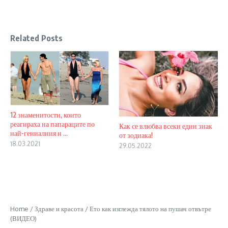
Related Posts
12 знаменитости, които
реагираха на папараците по
Как се влюбва всеки един знак
най-гениалния н ...
от зодиака!
18.03.2021
29.05.2022
Home
/
Здраве и красота
/
Ето как изглежда тялото на пушач отвътре
(ВИДЕО)