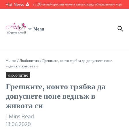
Skip to content
Hot News
Запознайте се с 20-те най-красиви мъже в света според обикновените хора
17
Menu
Жената в теб!
Home
/
Любопитно
/
Грешките, които трябва да допуснете поне
веднъж в живота си
Любопитно
Грешките, които трябва да
допуснете поне веднъж в
живота си
1 Mins Read
13.06.2020