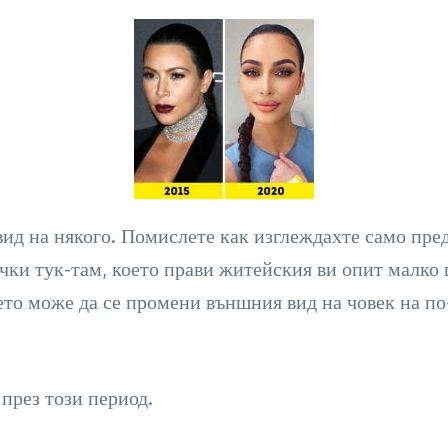
вид на някого. Помислете как изглеждахте само пред
ки тук-там, което прави житейския ви опит малко п
мето може да се промени външния вид на човек на п
през този период.