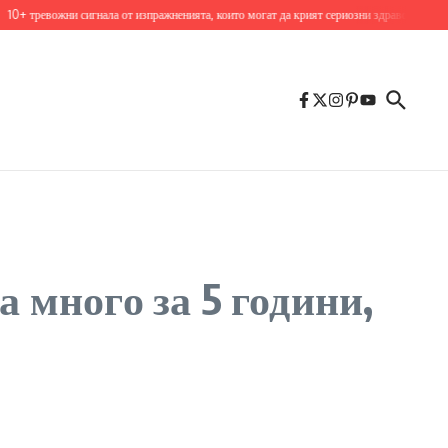
ожни сигнала от изпражненията, които могат да крият сериозни здравословни проблеми
 много за 5 години,