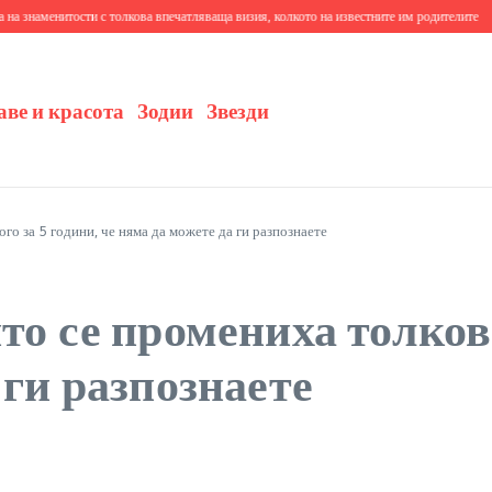
нитости с толкова впечатляваща визия, колкото на известните им родителите
10+ трев
аве и красота
Зодии
Звезди
го за 5 години, че няма да можете да ги разпознаете
то се промениха толкова
 ги разпознаете