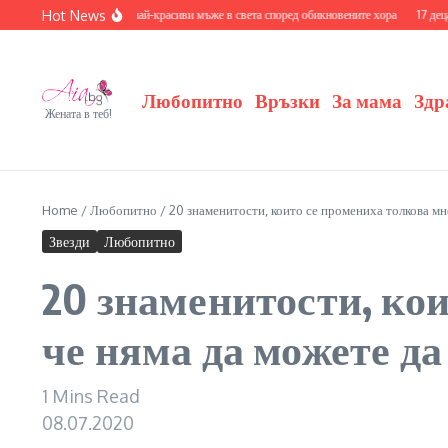
Skip to content
Hot News
айте се с 20-те най-красиви мъже в света според обикновените хора
17 деца на знаме
Любопитно
Връзки
За мама
Здр
Жената в теб!
Home
/
Любопитно
/
20 знаменитости, които се промениха толкова мно
Звезди
Любопитно
20 знаменитости, кои
че няма да можете да
1 Mins Read
08.07.2020