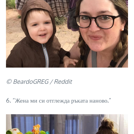
© BeardoGREG / Reddit
6. “Жена ми си отглежда ръката наново.”