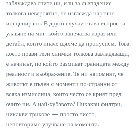
заблуждава очите ни, или за съвпадение
толкова невероятно, че изглежда нарочно
инсценирано. В други случаи става въпрос за
улавяне на миг, който запечатва израз или
детайл, които иначе щяхме да пропуснем. Това,
което прави тези снимки толкова завладяващи,
е начинът, по който размиват границата между
реалност и въображение. Те ни напомнят, че
животът е пълен с моменти по-странни от
всяка измислица, които често се крият пред
очите ни. А най-хубавото? Никакви филтри,
никакви трикове — просто чисто,
неповторимо улучване на момента.