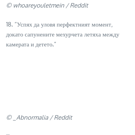
© whoareyouletmein / Reddit
18. “Успях да уловя перфектният момент,
докато сапунените мехурчета летяха между
камерата и детето.”