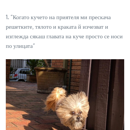
1. “Когато кучето на приятеля ми прескача
решетките, тялото и краката й изчезват и
изглежда сякаш главата на куче просто се носи
по улицата”