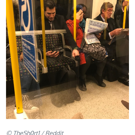
© TheSh0rt1 / Reddit