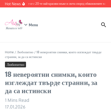
Skip to content
Hot News
Запознайте се с 20-те най-красиви мъже в света според обикновените хора
17 
Menu
Жената в теб!
Home
/
Любопитно
/
18 невероятни снимки, които изглеждат твърде
странни, за да са истински
Любопитно
18 невероятни снимки, които
изглеждат твърде странни, за
да са истински
1 Mins Read
17.01.2026