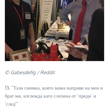
© Gabesdefig / Reddit
13. “Тази снимка, която мама направи на мен и
брат ми, изглежда като слепена от ‘преди’ и
‘след'”