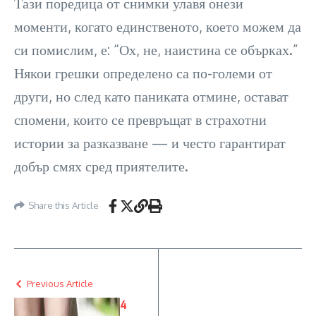
© _Abnormalia / Reddit
Тази поредица от снимки улавя онези
моменти, когато единственото, което можем да
си помислим, е: “Ох, не, наистина се обърках.”
Някои грешки определено са по-големи от