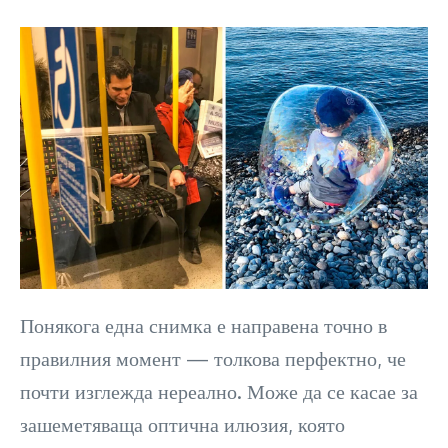
Понякога една снимка е направена точно в
правилния момент — толкова перфектно, че
почти изглежда нереално. Може да се касае за
зашеметяваща оптична илюзия, която