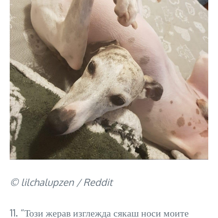
© lilchalupzen / Reddit
11. “Този жерав изглежда сякаш носи моите