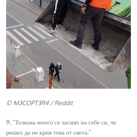
© M3COPT3R4 / Reddit
9. “Толкова много се засмях на себе си, че
реших да не крия това от света.”