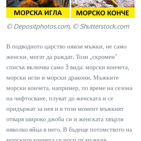
© Depositphotos.com, © Shutterstock.com
В подводното царство някои мъжки, не само
женски, могат да раждат. Този „скромен“
списък включва само 3 вида: морски кончета,
морски игли и морски дракони. Мъжките
морски кончета, например, по време на сезона
на чифтосване, плуват до женската и се
придържат за нея и в този момент мъжкият
отваря широко джоба си и женската хвърля
няколко яйца в него. В бъдеще потомството на
морските кончета се носи от мъжкия.