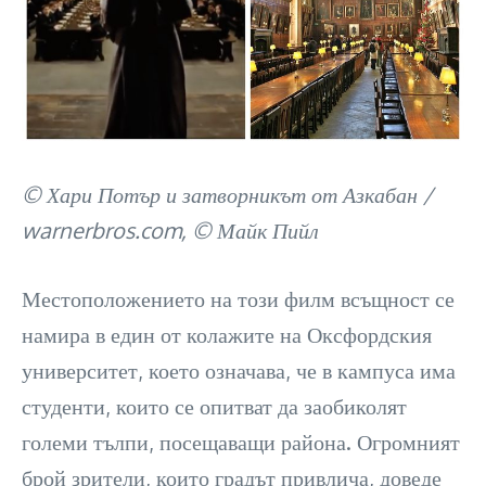
© Хари Потър и затворникът от Азкабан /
warnerbros.com, © Майк Пийл
Местоположението на този филм всъщност се
намира в един от колажите на Оксфордския
университет, което означава, че в кампуса има
студенти, които се опитват да заобиколят
големи тълпи, посещаващи района. Огромният
брой зрители, които градът привлича, доведе