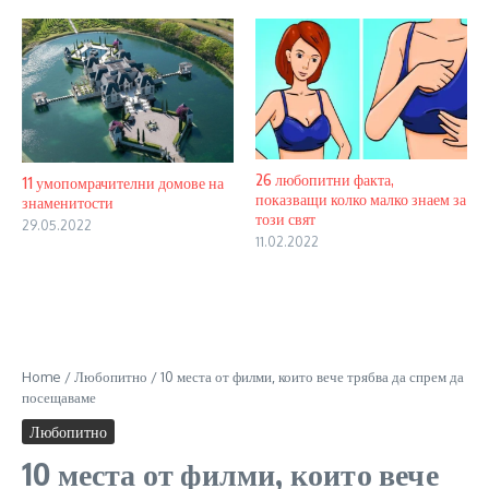
26 любопитни факта,
11 умопомрачителни домове на
показващи колко малко знаем за
знаменитости
този свят
29.05.2022
11.02.2022
Home
/
Любопитно
/
10 места от филми, които вече трябва да спрем да
посещаваме
Любопитно
10 места от филми, които вече