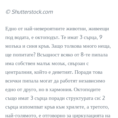
© Shutterstock.com
Едно от най-невероятните животни, живеещи
под водата, е октоподът. Те имат 3 сърца, 9
мозъка и синя кръв. Защо толкова много неща,
ще попитате? Всъщност всяко от 8-те пипала
има собствен малък мозък, свързан с
централния, който е деветият. Поради това
всички пипала могат да работят независимо
едно от друго, но в хармония. Октоподите
също имат 3 сърца поради структурата си: 2
сърца изпомпват кръв към хрилете, а третото,
най-голямото, е отговорно за циркулацията на