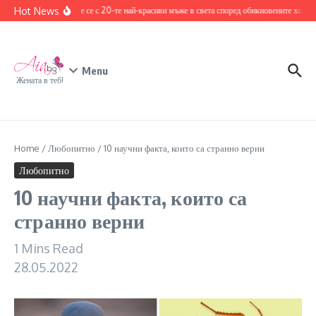
Skip to content
Hot News
Запознайте се с 20-те най-красиви мъже в света според обикновените хора
17
Menu
Жената в теб!
Home
/
Любопитно
/
10 научни факта, които са странно верни
Любопитно
10 научни факта, които са
странно верни
1 Mins Read
28.05.2022