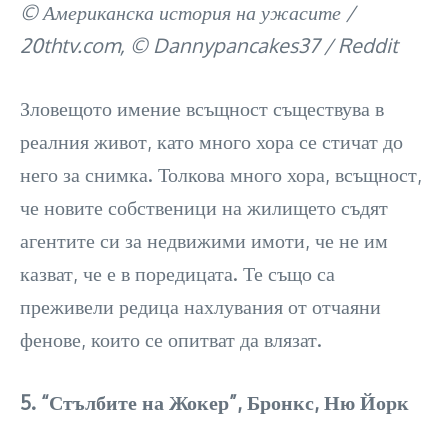
© Американска история на ужасите /
20thtv.com, © Dannypancakes37 / Reddit
Зловещото имение всъщност съществува в
реалния живот, като много хора се стичат до
него за снимка. Толкова много хора, всъщност,
че новите собственици на жилището съдят
агентите си за недвижими имоти, че не им
казват, че е в поредицата. Те също са
преживели редица нахлувания от отчаяни
фенове, които се опитват да влязат.
5. “Стълбите на Жокер”, Бронкс, Ню Йорк