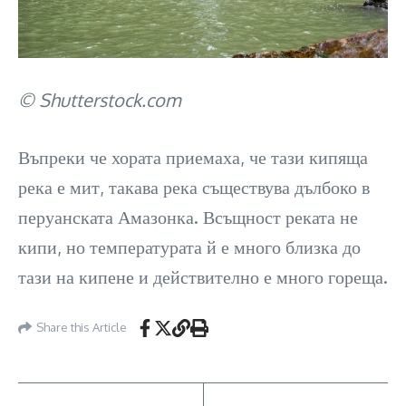
© Shutterstock.com
Въпреки че хората приемаха, че тази кипяща
река е мит, такава река съществува дълбоко в
перуанската Амазонка. Всъщност реката не
кипи, но температурата й е много близка до
тази на кипене и действително е много гореща.
Share this Article