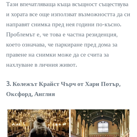
Тази впечатляваща къща всъщност съществува
и хората все още използват възможността да си
направят снимка пред нея години по-късно.
Проблемът е, че това е частна резиденция,
което означава, че паркиране пред дома за
правене на снимки може да се счита за
нахлуване в личния живот.
3. Колежът Крайст Чърч от Хари Потър,
Оксфорд, Англия