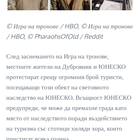
© Игра на тронове / HBO, © Игра на тронове
/ HBO, © PharaohsOfOld / Reddit
След заснемането на Игра на тронове,
местните жители на Дубровник и ЮНЕСКО
протестират срещу огромния брой туристи,
посещаващи този обект на световното
наследство на ЮНЕСКО. Всъщност ЮНЕСКО
предупреди, че може да премахне града като
място от наследството поради въздействието
на туризма със стотици хиляди хора, които
пристигат всяка година.