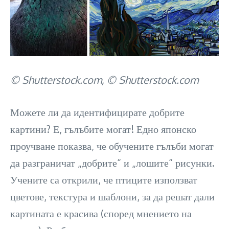
© Shutterstock.com, © Shutterstock.com
Можете ли да идентифицирате добрите
картини? Е, гълъбите могат! Едно японско
проучване показва, че обучените гълъби могат
да разграничат „добрите“ и „лошите“ рисунки.
Учените са открили, че птиците използват
цветове, текстура и шаблони, за да решат дали
картината е красива (според мнението на