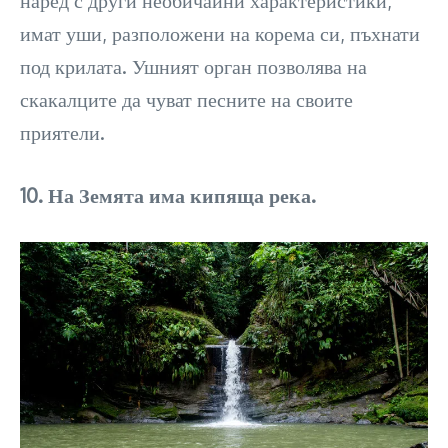
имат уши, разположени на корема си, пъхнати
под крилата. Ушният орган позволява на
скакалците да чуват песните на своите
приятели.
10. На Земята има кипяща река.