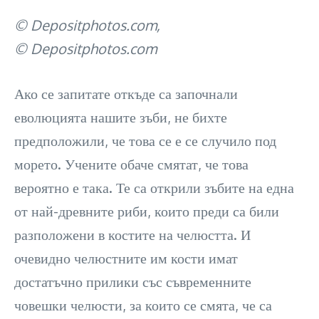
© Depositphotos.com,
© Depositphotos.com
Ако се запитате откъде са започнали
еволюцията нашите зъби, не бихте
предположили, че това се е се случило под
морето. Учените обаче смятат, че това
вероятно е така. Те са открили зъбите на една
от най-древните риби, които преди са били
разположени в костите на челюстта. И
очевидно челюстните им кости имат
достатъчно прилики със съвременните
човешки челюсти, за които се смята, че са