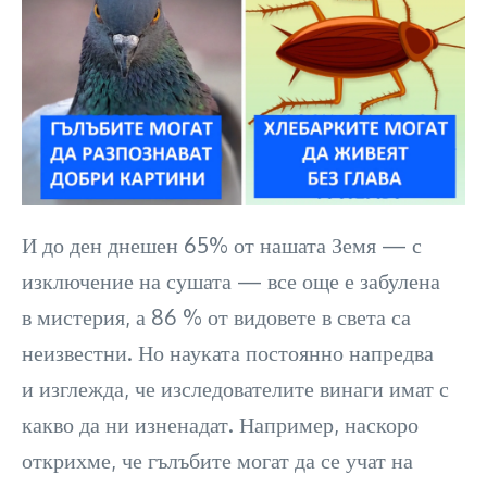
И до ден днешен 65% от нашата Земя — с
изключение на сушата — все още е забулена
в мистерия, а 86 % от видовете в света са
неизвестни. Но науката постоянно напредва
и изглежда, че изследователите винаги имат с
какво да ни изненадат. Например, наскоро
открихме, че гълъбите могат да се учат на