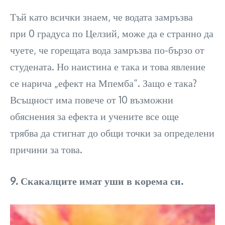
Тъй като всички знаем, че водата замръзва
при 0 градуса по Целзий, може да е странно да
чуете, че горещата вода замръзва по-бързо от
студената. Но наистина е така и това явление
се нарича „ефект на Мпемба“. Защо е така?
Всъщност има повече от 10 възможни
обяснения за ефекта и учените все още
трябва да стигнат до общи точки за определени
причини за това.
9. Скакалците имат уши в корема си.