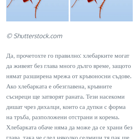
© Shutterstock.com
Да, прочетохте го правилно: хлебарките могат
да живеят без глава много дълго време, защото
нямат разширена мрежа от кръвоносни съдове.
Ако хлебарката е обезглавена, кръвните
съсиреци ще затворят раната. Тези насекоми
дишат чрез дихалци, които са дупки с форма
на тръба, разположени отстрани и корема.
Хлебарката обаче няма да може да се храни без
глава, така че след няколко седмици тя пак ще