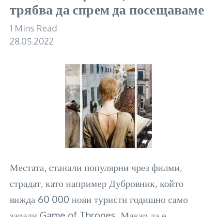
трябва да спрем да посещаваме
1 Mins Read
28.05.2022
Местата, станали популярни чрез филми,
страдат, като например Дубровник, който
вижда 60 000 нови туристи годишно само
заради Game of Thrones. Макар да е