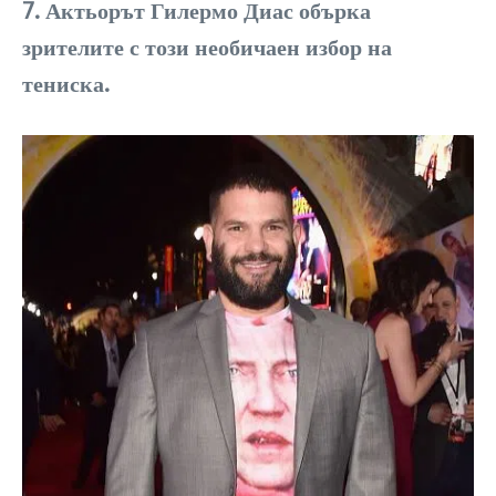
7. Актьорът Гилермо Диас обърка
зрителите с този необичаен избор на
тениска.