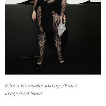
Gilbert Flores/Broadimage/Broad
Image/East News