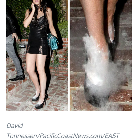
David
Tonnessen/PacificCoastNews.com/EAST