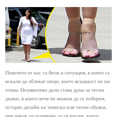
Повечето от нас са били в ситуация, в която са
искали да облекат нещо, което всъщност не ни
отива. Независимо дали става дума за тесни
дънки, в които вече не можем да се поберем,
остарял дизайн на тениска или тесни обувки,
ние някак си успяваме да ги носим, ​​което