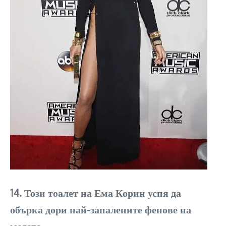
14. Този тоалет на Ема Корин успя да
обърка дори най-запалените фенове на
модата.