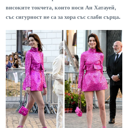
високите токчета, които носи Ан Хатауей,
със сигурност не са за хора със слаби сърца.