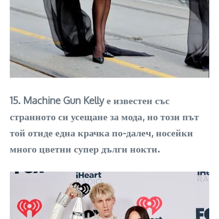
15. Machine Gun Kelly е известен със
странното си усещане за мода, но този път
той отиде една крачка по-далеч, носейки
много цветни супер дълги нокти.