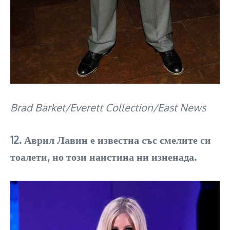
Brad Barket/Everett Collection/East News
12. Аврил Лавин е известна със смелите си
тоалети, но този наистина ни изненада.