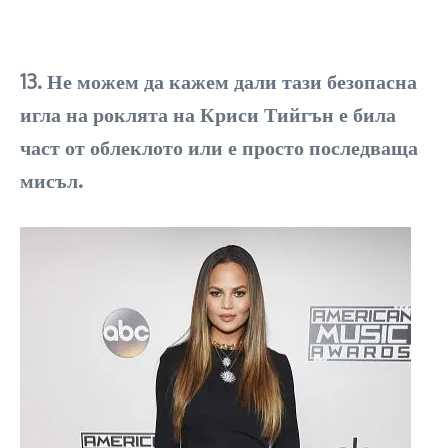
13. Не можем да кажем дали тази безопасна
игла на роклята на Криси Тийгън е била
част от облеклото или е просто последваща
мисъл.