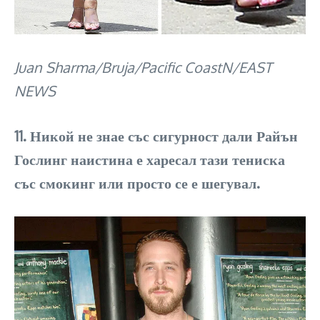
Juan Sharma/Bruja/Pacific CoastN/EAST
NEWS
11. Никой не знае със сигурност дали Райън
Гослинг наистина е харесал тази тениска
със смокинг или просто се е шегувал.