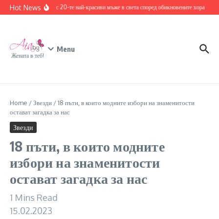
Skip to content
Hot News
Запознайте се с 20-те най-красиви мъже в света според обикновените хора
17 дец
Menu
Жената в теб!
Home
/
Звезди
/
18 пъти, в които модните избори на знаменитости
остават загадка за нас
Звезди
18 пъти, в които модните
избори на знаменитости
остават загадка за нас
1 Mins Read
15.02.2023