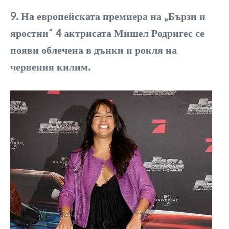
9. На европейската премиера на „Бързи и
яростни“ 4 актрисата Мишел Родригес се
появи облечена в дънки и рокля на
червения килим.