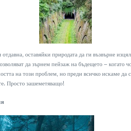
 отдавна, оставяйки природата да ги възвърне изцяло
зволяват да зърнем пейзаж на бъдещето – когато чо
стта на този проблем, но преди всичко искаме да с
ите. Просто зашеметяващо!
ия