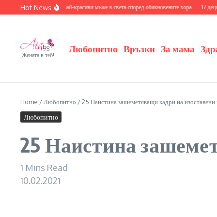
Skip to content
Hot News
айте се с 20-те най-красиви мъже в света според обикновените хора
17 деца на знаме
Любопитно
Връзки
За мама
Здр
Жената в теб!
Home
/
Любопитно
/
25 Наистина зашеметяващи кадри на изоставени 
Любопитно
25 Наистина зашемет
1 Mins Read
10.02.2021