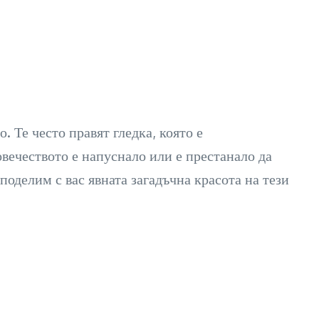
. Те често правят гледка, която е
вечеството е напуснало или е престанало да
поделим с вас явната загадъчна красота на тези