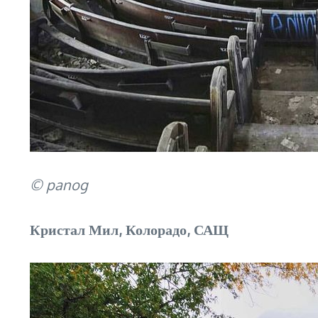
© panog
Кристал Мил, Колорадо, САЩ