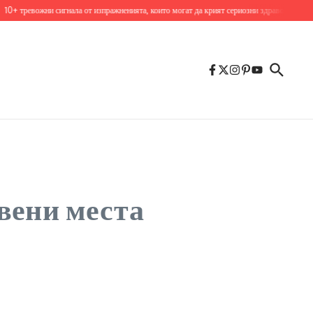
ожни сигнала от изпражненията, които могат да крият сериозни здравословни проблеми
вени места