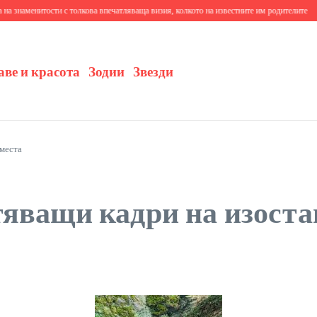
нитости с толкова впечатляваща визия, колкото на известните им родителите
10+ трев
аве и красота
Зодии
Звезди
места
яващи кадри на изоста