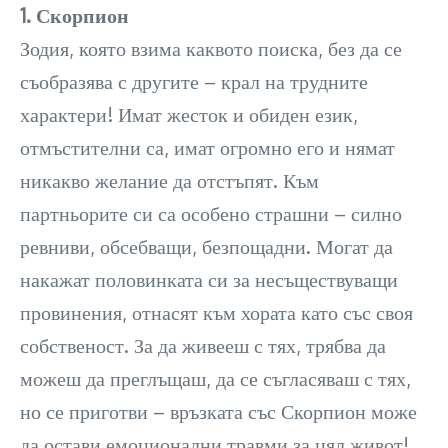
1. Скорпион
Зодия, която взима каквото поиска, без да се
съобразява с другите – крал на трудните
характери! Имат жесток и обиден език,
отмъстителни са, имат огромно его и нямат
никакво желание да отстъпят. Към
партньорите си са особено страшни – силно
ревниви, обсебващи, безпощадни. Могат да
накажат половинката си за несъществуващи
провинения, отнасят към хората като със своя
собственост. За да живееш с тях, трябва да
можеш да преглъщаш, да се съгласяваш с тях,
но се приготви – връзката със Скорпион може
да остави емоционални травми за цял живот!