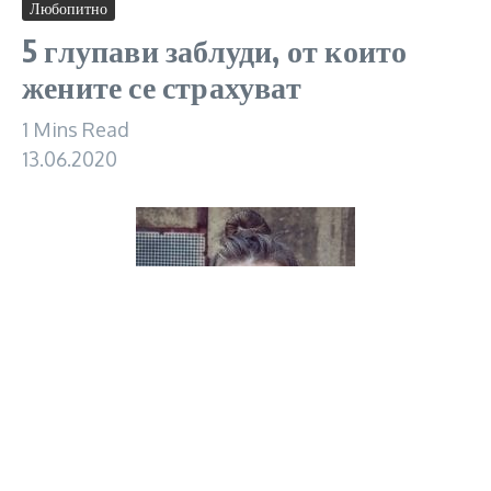
Любопитно
5 глупави заблуди, от които
жените се страхуват
1 Mins Read
13.06.2020
Дали от по-високата ни емоционалност, но
дамите редовно се заблуждаваме или по-