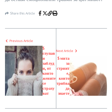
Share this Article
Previous Article
5
Next Article
глупав
и
5 мита
заблуд
за
и, от
стриит
които
е,
жените
които
се
трябва
страху
да
ват
знаете