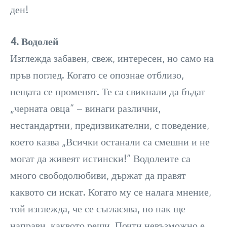
ден!
4. Водолей
Изглежда забавен, свеж, интересен, но само на
пръв поглед. Когато се опознае отблизо,
нещата се променят. Те са свикнали да бъдат
„черната овца“ – винаги различни,
нестандартни, предизвикателни, с поведение,
което казва „Всички останали са смешни и не
могат да живеят истински!“ Водолеите са
много свободолюбиви, държат да правят
каквото си искат. Когато му се налага мнение,
той изглежда, че се съгласява, но пак ще
направи, каквото реши. Почти невъзможно е