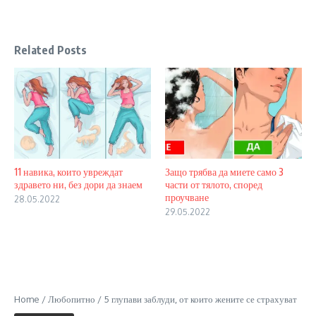
Related Posts
11 навика, които увреждат
Защо трябва да миете само 3
здравето ни, без дори да знаем
части от тялото, според
проучване
28.05.2022
29.05.2022
Home
/
Любопитно
/
5 глупави заблуди, от които жените се страхуват