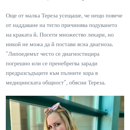
Още от малка Тереза усещаше, че нещо повече
от наддаване на тегло причинява подуването
на краката й. Посети множество лекари, но
никой не можа да й постави ясна диагноза.
“Липоедемът често се диагностицира
погрешно или се пренебрегва заради
предразсъдъците към пълните хора в
медицинската общност”, обясни Тереза.