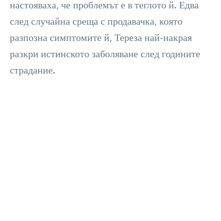
настояваха, че проблемът е в теглото й. Едва
след случайна среща с продавачка, която
разпозна симптомите й, Тереза най-накрая
разкри истинското заболяване след годините
страдание.