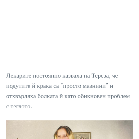
Лекарите постоянно казваха на Тереза, че
подутите й крака са “просто мазнини” и
отхвърляха болката й като обикновен проблем
с теглото.