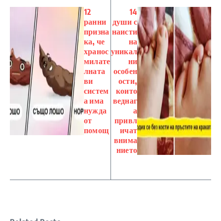
12
14
ранни
души с
призна
наисти
ка, че
на
хранос
уникал
милате
ни
лната
особен
ви
ости,
систем
които
а има
веднаг
нужда
а
от
привл
помощ
ичат
внима
нието