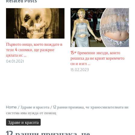
Related Posts
Първото нещо, което виждате в
тези 4 снимки, ще разкрие
15+ бременни звезди, които
цялата ис ...
решиха да не крият коремчето
04.01.2021
си и изгл ...
15.02.2023
Home
/
Здраве и красота
/
12 ранни признака, че храносмилателната ви
система има нужда от помощ
Здраве и красота
12 ранни признака, че