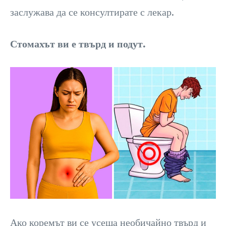
заслужава да се консултирате с лекар.
Стомахът ви е твърд и подут.
Ако коремът ви се усеща необичайно твърд и