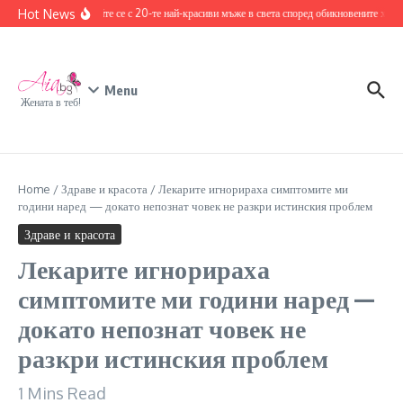
Skip to content
Hot News
Запознайте се с 20-те най-красиви мъже в света според обикновените хора
1
Menu
Жената в теб!
Home
/
Здраве и красота
/
Лекарите игнорираха симптомите ми
години наред — докато непознат човек не разкри истинския проблем
Здраве и красота
Лекарите игнорираха
симптомите ми години наред —
докато непознат човек не
разкри истинския проблем
1 Mins Read