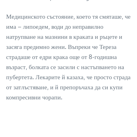
Медицинското състояние, което тя смяташе, че
има – липоедем, води до неправилно
натрупване на мазнини в краката и ръцете и
засяга предимно жени. Въпреки че Тереза
страдаше от едри крака още от 8-годишна
възраст, болката се засили с настъпването на
пубертета. Лекарите й казаха, че просто страда
от затлъстяване, и й препоръчаха да си купи
компресивни чорапи.