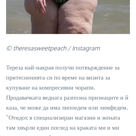
© theresasweetpeach / Instagram
Тереза най-накрая получи потвърждение за
притесненията си по време на визита за
купуване на компресивни чорапи.
Продавачката веднага разпозна признаците и й
каза, че може да има липоедем или лимфедем.
“Отидох в специализиран магазин и жената
там хвърли един поглед на краката ми и ми