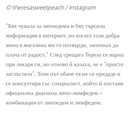
© theresasweetpeach / Instagram
“Бях чувала за липоедема и бях търсила
информация в интернет, но когато тази добра
жена в магазина ми го потвърди, започнах да
плача от радост.” След срещата Тереза се върна
при лекаря си, но отново й казаха, че е “просто
затлъстяла”. Този път обаче тя не се предаде и
се консултира със специалист, който й постави
официална диагноза липо-лимфедем –
комбинация от липоедем и лимфедем.