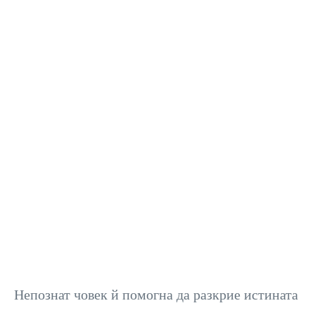
Непознат човек й помогна да разкрие истината