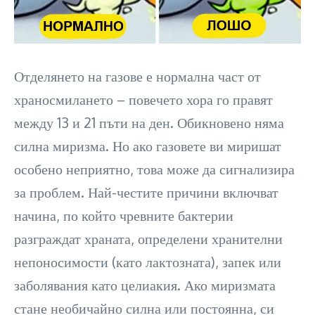
Отделянето на газове е нормална част от
храносмилането – повечето хора го правят
между 13 и 21 пъти на ден. Обикновено няма
силна миризма. Но ако газовете ви миришат
особено неприятно, това може да сигнализира
за проблем. Най-честите причини включват
начина, по който чревните бактерии
разграждат храната, определени хранителни
непоносимости (като лактозната), запек или
заболявания като целиакия. Ако миризмата
стане необичайно силна или постоянна, си