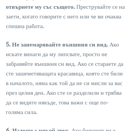
отвърнете му със същото.
Преструвайте се на
заети, когато говорите с него или че ви очаква
спешна работа.
5. Не занемарявайте външния си вид.
Ако
искате винаги да му липсвате, просто не
забравяйте външния си вид. Ако се стараете да
сте зашеметяващата красавица, която сте били
в началото, няма как той да не си мисли за вас
през целия ден. Ако сте се разделили и трябва
да се видите някъде, това важи с още по-
голяма сила.
6. Излезте с някой друг.
Ако бившият ви е