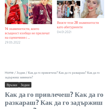
Вижте тези 28 знаменитости
като абитуриенти
14 знаменитости, които
04.01.2021
всъщност изобщо не приличат
на сценичния с ...
29.05.2022
Home
/
Зодии
/
Как да го привлечеш? Как да го разкараш? Как да го
задържиш завинаги?
Връзки
Зодии
Как да го привлечеш? Как да го
разкараш? Как да го задържиш