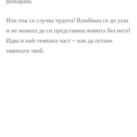
разкараш.
Или пък се случва чудото! Влюбваш се до уши
и не можеш да си представиш живота без него!
Идва и най-тежката част – как да остане
завинаги твой.