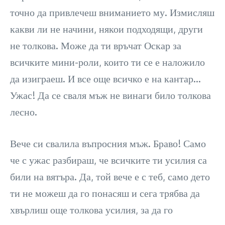
точно да привлечеш вниманието му. Измисляш
какви ли не начини, някои подходящи, други
не толкова. Може да ти връчат Оскар за
всичките мини-роли, които ти се е наложило
да изиграеш. И все още всичко е на кантар…
Ужас! Да се сваля мъж не винаги било толкова
лесно.
Вече си свалила въпросния мъж. Браво! Само
че с ужас разбираш, че всичките ти усилия са
били на вятъра. Да, той вече е с теб, само дето
ти не можеш да го понасяш и сега трябва да
хвърлиш още толкова усилия, за да го