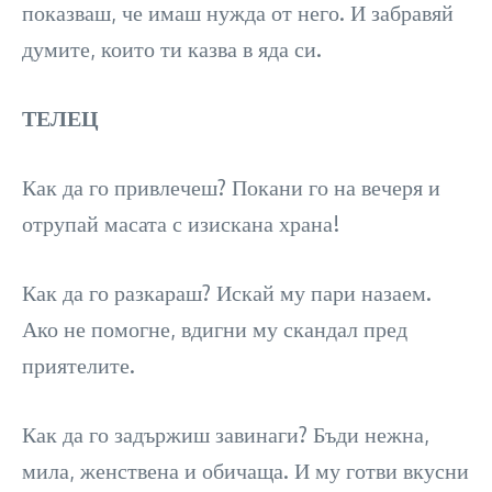
показваш, че имаш нужда от него. И забравяй
думите, които ти казва в яда си.
ТЕЛЕЦ
Как да го привлечеш? Покани го на вечеря и
отрупай масата с изискана храна!
Как да го разкараш? Искай му пари назаем.
Ако не помогне, вдигни му скандал пред
приятелите.
Как да го задържиш завинаги? Бъди нежна,
мила, женствена и обичаща. И му готви вкусни