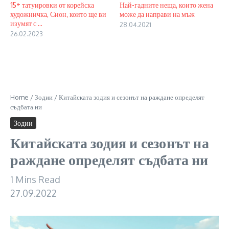
15+ татуировки от корейска
Най-гадните неща, които жена
художничка, Сион, които ще ви
може да направи на мъж
изумят с ...
28.04.2021
26.02.2023
Home
/
Зодии
/
Китайската зодия и сезонът на раждане определят
съдбата ни
Зодии
Китайската зодия и сезонът на
раждане определят съдбата ни
1 Mins Read
27.09.2022