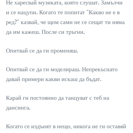
Не харесвай музиката, която слушат. Замълчи
и се нацупи. Когато те попитат “Какво не е в
ред?” казвай, че щом сами не се сещат ти няма
да им кажеш. После си тръгни.
Опитвай се да ги променяш.
Опитвай се да ги моделираш. Непрекъснато
давай примери какви искаш да бъдат.
Карай ги постоянно да танцуват с теб на
дансинга.
Когато се издънят в нещо, никога не ги оставяй