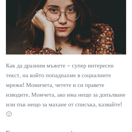
Как да дразним мъжете – супер интересен
текст, на който попаднахме в социалните
мрежи! Момичета, четете и си правете
изводите. Момчета, ако има нещо за допълване
или пък нещо за махане от списъка, казвайте!
🙂