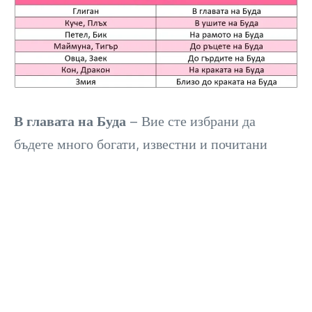
В главата на Буда
– Вие сте избрани да
бъдете много богати, известни и почитани
хора, само не спирайте да вярвате в себе си. Но
и не забравяйте да помагате и на нуждаещите
се. Колкото повече дарявате, толкова повече ще
ви се връща.
В ушите на Буда
– Съдбата ви е да раздавате
мъдрост, защото вашият ум и способности да