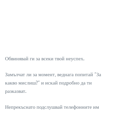
Обвинявай ги за всеки твой неуспех.
Замълчат ли за момент, веднага попитай “За
какво мислиш?” и искай подробно да ти
разказват.
Непрекъснато подслушвай телефонните им