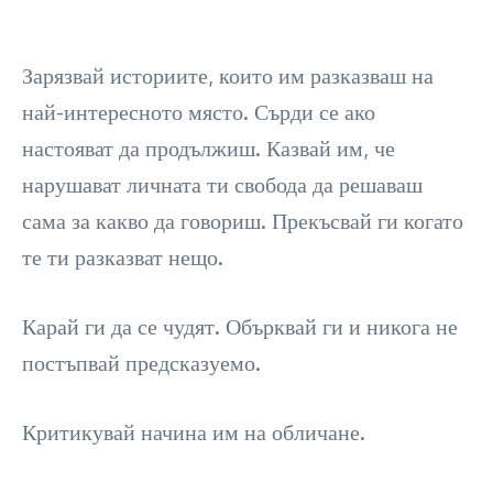
Зарязвай историите, които им разказваш на
най-интересното място. Сърди се ако
настояват да продължиш. Казвай им, че
нарушават личната ти свобода да решаваш
сама за какво да говориш. Прекъсвай ги когато
те ти разказват нещо.
Карай ги да се чудят. Обърквай ги и никога не
постъпвай предсказуемо.
Критикувай начина им на обличане.