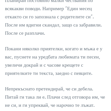
всякакви поводи. Например “Един месец
откакто си го запознала с родителите си”.
После им вдигни скандал, защо са забравили.
После се разплачи.
Покани няколко приятелки, когато и мъжа е у
вас, пуснете на уредбата любимата ти песен,
увеличи докрай и с часове крещете с
приятелките ти текста, заедно с певците.
Непрекъснато претендирай, че си дебела.
Питай ги така ли е. Плачи след отговора им, че
не си, и ги упреквай, че нарочно те лъжат.