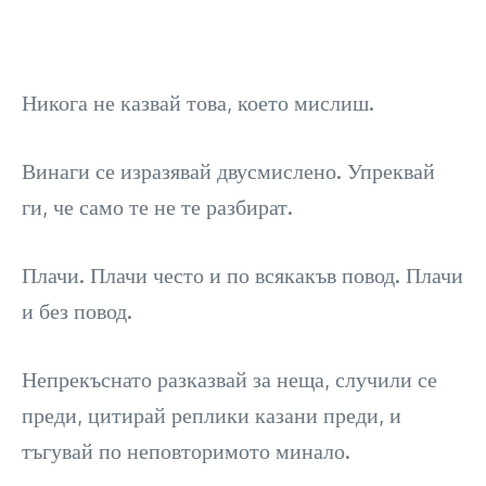
Никога не казвай това, което мислиш.
Винаги се изразявай двусмислено. Упреквай
ги, че само те не те разбират.
Плачи. Плачи често и по всякакъв повод. Плачи
и без повод.
Непрекъснато разказвай за неща, случили се
преди, цитирай реплики казани преди, и
тъгувай по неповторимото минало.