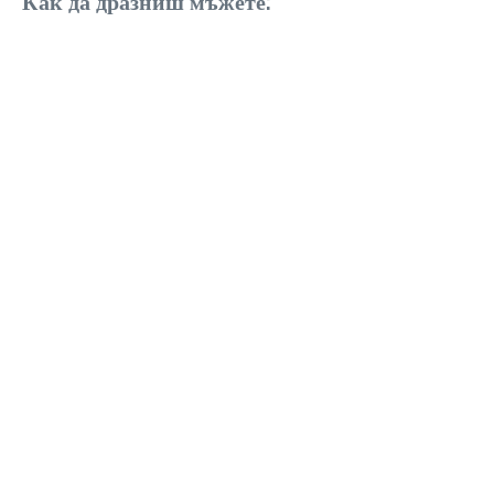
Как да дразниш мъжете: