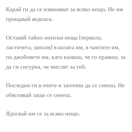
Карай ги да се извиняват за всяко нещо. Не им
прощавай веднага.
Оставяй тайно женски неща (червила,
ластичета, шноли) в колата им, в чантите им,
по джобовете им, като казваш, че го правиш, за
да си сигурна, че мислят за теб.
Погледни ги в очите и започни да се смееш. Не
обяснявай защо се смееш.
Ядосвай им се за всяко нещо.