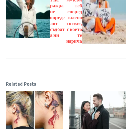
ражда
теб
не
според
опреде
галено
лят
то име,
съдбат
с което
а ни
те
нарича
Related Posts