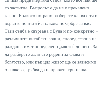
го застигне. Въпросът е да не е прекалено
късно. Колкото по-рано разберете каква е тя и
вървите по пътя й, толкова по-добре за вас.
Тази съдба е свързана с Буда и по-конкретно –
различните китайски зодии, според сезона на
раждане, имат определено „място“ до него. За
да разберете дали сте родени за слава и
богатство, или пък цял живот ще се зависими
от някого, трябва да направите три неща.