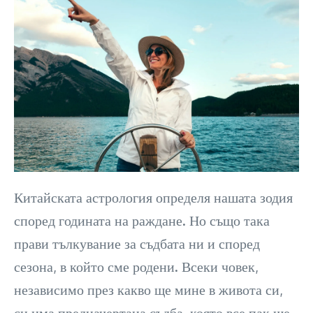
Китайската астрология определя нашата зодия
според годината на раждане. Но също така
прави тълкувание за съдбата ни и според
сезона, в който сме родени. Всеки човек,
независимо през какво ще мине в живота си,
си има предначертана съдба, която все пак ще