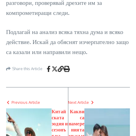
разговори, проверявай дрехите им за
компрометиращи следи.
Подлагай на анализ всяка тяхна дума и всяко
действие. Искай да обяснят изчерпателно защо
са казали или направили нещо.
Share this Article
Previous Article
Next Article
Китай
Какви
ската
са
зодия и
намере
сезонъ
нията
т на
му към