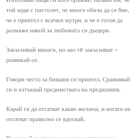
той ходи с пистолет, че много обича да се бие,
че е приятел с всички мутри, и че е готов да
размаже някой за любимата си дъщеря.
Закъснявай винаги, но ако тe закъсняват –
развикай се.
Говори често за бившия си приятел. Сравнявай
ги и изтъквай предимствата на предишния.
Карай ги да отгатват какво желаеш, и когато не
отгатват правилно се ядосвай.
Планирай постоянно малки чествания по