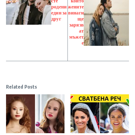
сте
които
родени
жените
един за
винаги
друг
ще
зарязв
ат
мъжет
е
Related Posts