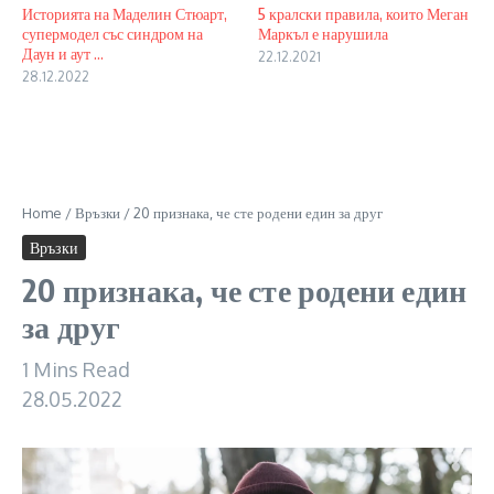
Историята на Маделин Стюарт,
5 кралски правила, които Меган
супермодел със синдром на
Маркъл е нарушила
Даун и аут ...
22.12.2021
28.12.2022
Home
/
Връзки
/
20 признака, че сте родени един за друг
Връзки
20 признака, че сте родени един
за друг
1 Mins Read
28.05.2022