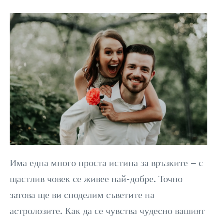
Има една много проста истина за връзките – с
щастлив човек се живее най-добре. Точно
затова ще ви споделим съветите на
астролозите. Как да се чувства чудесно вашият