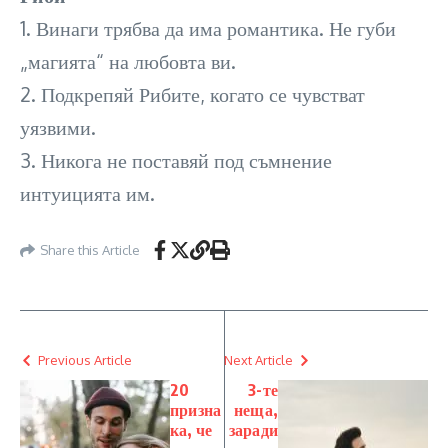
1. Винаги трябва да има романтика. Не губи
„магията“ на любовта ви.
2. Подкрепяй Рибите, когато се чувстват
уязвими.
3. Никога не поставяй под съмнение
интуицията им.
Share this Article
Previous Article
Next Article
20
3-те
призна
неща,
ка, че
заради