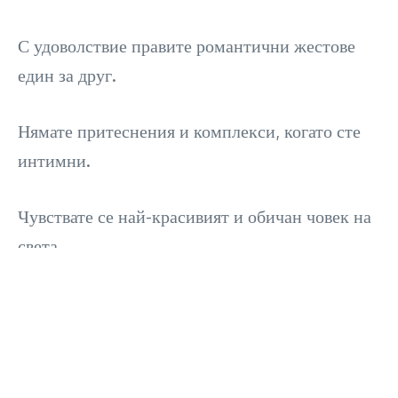
С удоволствие правите романтични жестове
един за друг.
Нямате притеснения и комплекси, когато сте
интимни.
Чувствате се най-красивият и обичан човек на
света.
Share this Article
Previous Article
Next Article