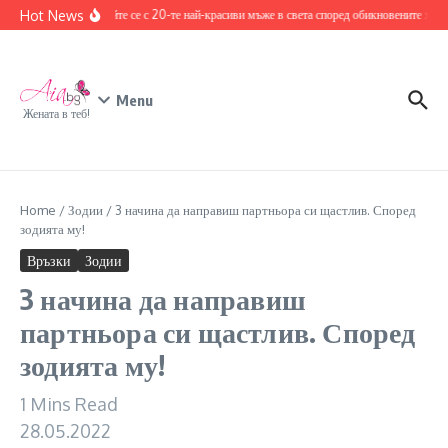
Skip to content
Hot News
Запознайте се с 20-те най-красиви мъже в света според обикновените хора
Menu
Жената в теб!
Home
/
Зодии
/
3 начина да направиш партньора си щастлив. Според
зодията му!
Връзки
Зодии
3 начина да направиш
партньора си щастлив. Според
зодията му!
1 Mins Read
28.05.2022