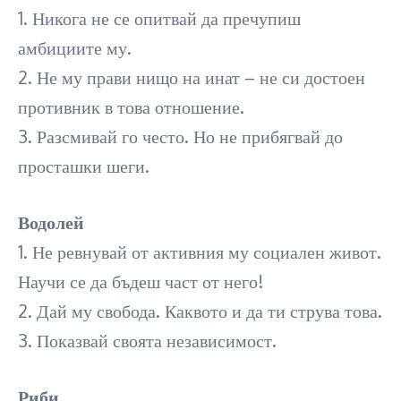
1. Никога не се опитвай да пречупиш
амбициите му.
2. Не му прави нищо на инат – не си достоен
противник в това отношение.
3. Разсмивай го често. Но не прибягвай до
просташки шеги.
Водолей
1. Не ревнувай от активния му социален живот.
Научи се да бъдеш част от него!
2. Дай му свобода. Каквото и да ти струва това.
3. Показвай своята независимост.
Риби