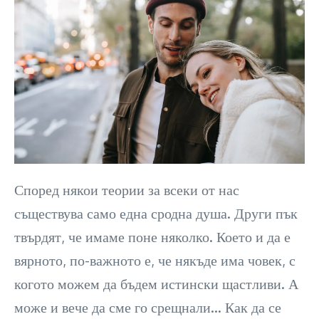
Според някои теории за всеки от нас
съществува само една сродна душа. Други пък
твърдят, че имаме поне няколко. Което и да е
вярното, по-важното е, че някъде има човек, с
когото можем да бъдем истински щастливи. А
може и вече да сме го срещнали… Как да се