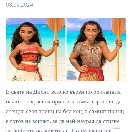
08.09.2024
В света на Дисни всичко върви по обичайния
начин — красива принцеса няма търпение да
срещне своя принц на бял кон, а самият принц
е готов на всичко, за да най-накрая да стигне
до любовта на живота си. Но художникът TT