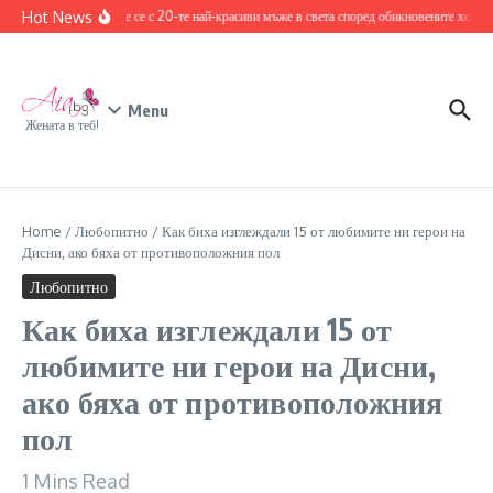
Skip to content
Hot News
Запознайте се с 20-те най-красиви мъже в света според обикновените хора
1
Menu
Жената в теб!
Home
/
Любопитно
/
Как биха изглеждали 15 от любимите ни герои на
Дисни, ако бяха от противоположния пол
Любопитно
Как биха изглеждали 15 от
любимите ни герои на Дисни,
ако бяха от противоположния
пол
1 Mins Read