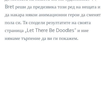
Bret реши да предизвика този ред на нещата и
да накара някои анимационни герои да сменят
пола си. Тя сподели резултатите на своята
страница „Let There Be Doodles“ и ние
нямаме търпение да ви ги покажем.