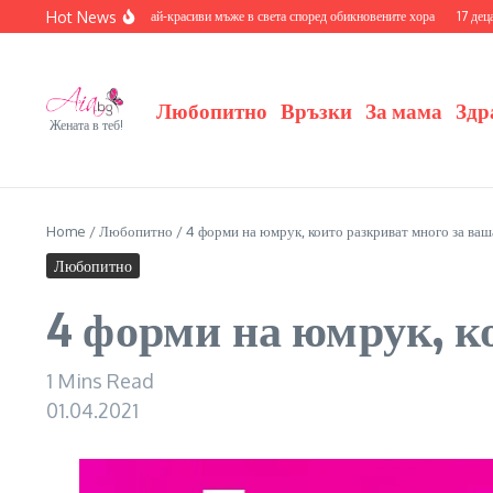
Skip to content
Hot News
ознайте се с 20-те най-красиви мъже в света според обикновените хора
17 деца на зн
Любопитно
Връзки
За мама
Здр
Жената в теб!
Home
/
Любопитно
/
4 форми на юмрук, които разкриват много за ваш
Любопитно
4 форми на юмрук, к
1 Mins Read
01.04.2021