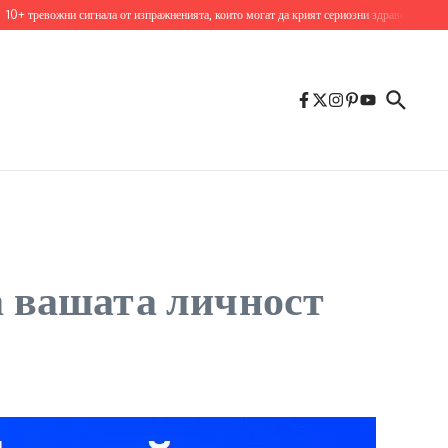
ревожни сигнала от изпражненията, които могат да крият сериозни здравословни пробле
а вашата личност