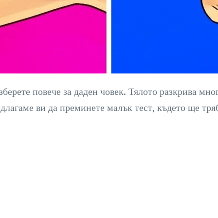
зберете повече за даден човек. Тялото разкрива мно
длагаме ви да преминете малък тест, където ще тряб