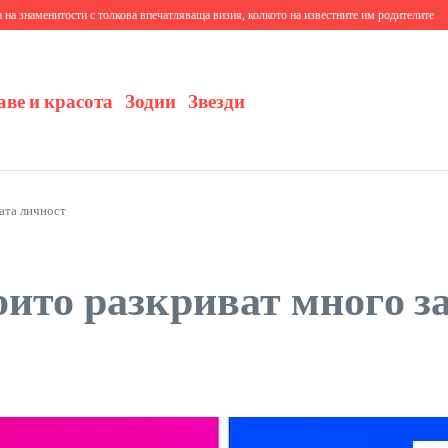
аменитости с толкова впечатляваща визия, колкото на известните им родителите
10+ т
аве и красота
Зодии
Звезди
ата личност
оито разкриват много з