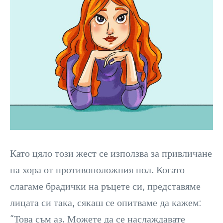
Като цяло този жест се използва за привличане
на хора от противоположния пол. Когато
слагаме брадички на ръцете си, представяме
лицата си така, сякаш се опитваме да кажем:
“Това съм аз. Можете да се наслаждавате