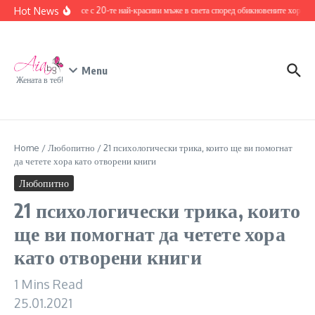
Skip to content
Hot News
Запознайте се с 20-те най-красиви мъже в света според обикновените хора
1
Menu
Жената в теб!
Home
/
Любопитно
/
21 психологически трика, които ще ви помогнат
да четете хора като отворени книги
Любопитно
21 психологически трика, които
ще ви помогнат да четете хора
като отворени книги
1 Mins Read
25.01.2021