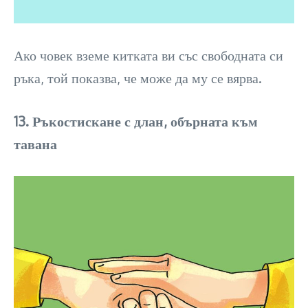
Ако човек вземе китката ви със свободната си
ръка, той показва, че може да му се вярва.
13. Ръкостискане с длан, обърната към
тавана