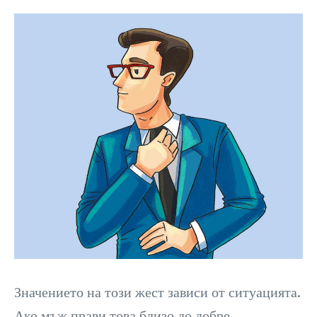
Значението на този жест зависи от ситуацията.
Ако мъж прави това близо до добре