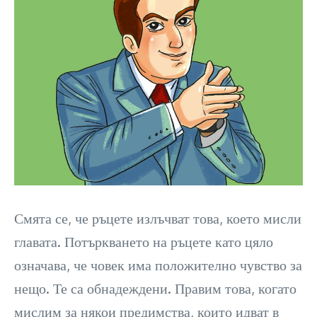
Смята се, че ръцете излъчват това, което мисли
главата. Потъркването на ръцете като цяло
означава, че човек има положително чувство за
нещо. Те са обнадеждени. Правим това, когато
мислим за някои предимства, които идват в