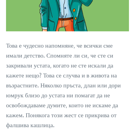
Това е чудесно напомняне, че всички сме
имали детство. Спомняте ли си, че сте си
закривали устата, когато не сте искали да
кажете нещо? Това се случва и в живота на
възрастните. Няколко пръста, длан или дори
юмрук близо до устата ни помагат да не
освобождаваме думите, които не искаме да
кажем. Понякога този жест се прикрива от
фалшива кашлица.