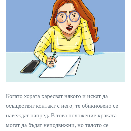
Когато хората харесват някого и искат да
осъществят контакт с него, те обикновено се
навеждат напред. В това положение краката
могат да бъдат неподвижни, но тялото се