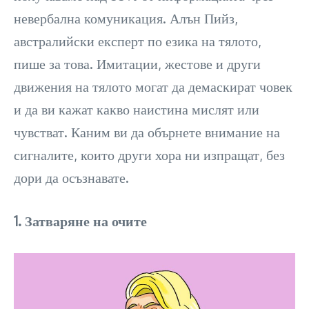
невербална комуникация. Алън Пийз,
австралийски експерт по езика на тялото,
пише за това. Имитации, жестове и други
движения на тялото могат да демаскират човек
и да ви кажат какво наистина мислят или
чувстват. Каним ви да обърнете внимание на
сигналите, които други хора ни изпращат, без
дори да осъзнавате.
1. Затваряне на очите