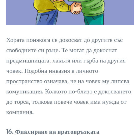
Хората понякога се докосват до другите със
свободните си ръце. Те могат да докоснат
предмишницата, лакътя или гърба на другия
човек. Подобна инвазия в личното
пространство означава, че на човек му липсва
комуникация. Колкото по-близо е докосването
до торса, толкова повече човек има нужда от
компания.
16. Фиксиране на вратовръзката