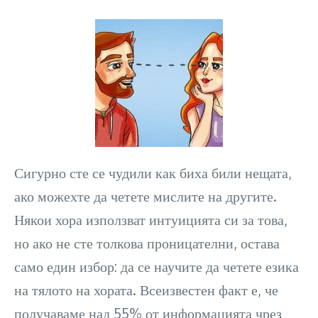
Сигурно сте се чудили как биха били нещата,
ако можехте да четете мислите на другите.
Някои хора използват интуицията си за това,
но ако не сте толкова проницателни, остава
само един избор: да се научите да четете езика
на тялото на хората. Всеизвестен факт е, че
получаваме над 55% от информацията чрез