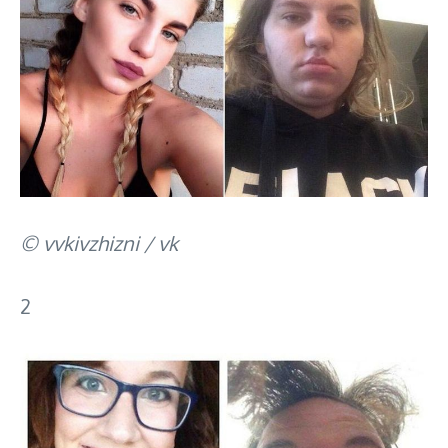
© vvkivzhizni / vk
2