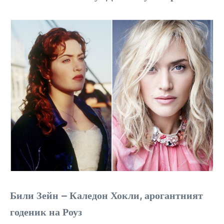
Били Зейн – Каледон Хокли, арогантният
годеник на Роуз