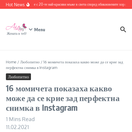
Skip to content
Hot News
Запознайте се с 20-те най-красиви мъже в света според обикновените хора
17 дец
Menu
Жената в теб!
Home
/
Любопитно
/
16 момичета показаха какво може да се крие зад
перфектна снимка в Instagram
Любопитно
16 момичета показаха какво
може да се крие зад перфектна
снимка в Instagram
1 Mins Read
11.02.2021