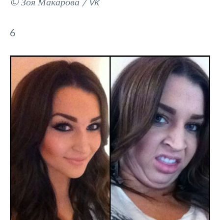
© Зоя Макарова / vk
6