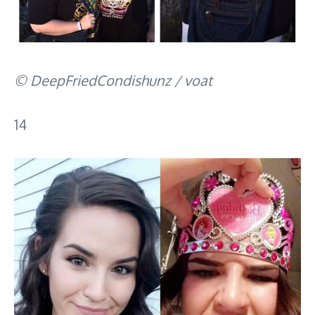
© DeepFriedCondishunz / voat
14