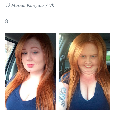
© Мария Кируша / vk
8