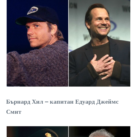
Бърнард Хил – капитан Едуард Джеймс
Смит