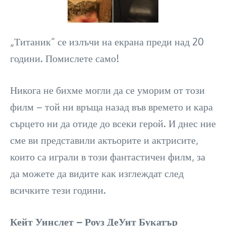
„Титаник“ се излъчи на екрана преди над 20
години. Помислете само!
Никога не бихме могли да се уморим от този
филм – той ни връща назад във времето и кара
сърцето ни да отиде до всеки герой. И днес ние
сме ви представили актьорите и актрисите,
които са играли в този фантастичен филм, за
да можете да видите как изглеждат след
всичките тези години.
Кейт Уинслет – Роуз ДеУит Букатър