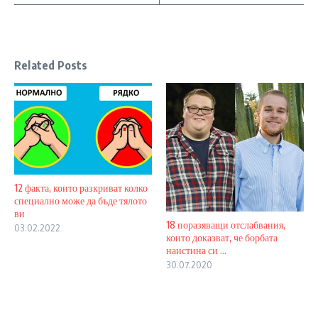
Related Posts
12 факта, които разкриват колко
специално може да бъде тялото
ви
18 поразяващи отслабвания,
03.02.2022
които доказват, че борбата
наистина си ...
30.07.2020