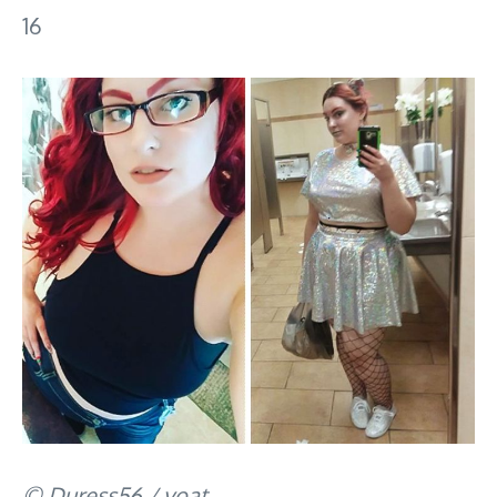
16
© Duress56 / voat