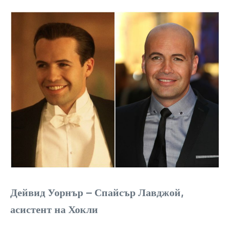
Дейвид Уорнър – Спайсър Лавджой,
асистент на Хокли