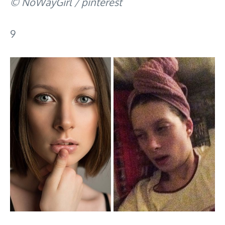
© NoWayGirl / pinterest
9