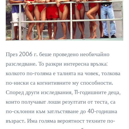
През 2006 г. беше проведено необичайно
разследване. То разкри интересна връзка:
колкото по-голяма е талията на човек, толкова
по-ниски са когнитивните му способности.
Според други изследвания, 11-годишните деца,
които получават лоши резултати от теста, са
по-склонни към затлъстяване до 40-годишна
възраст. Има голяма вероятност техните по-