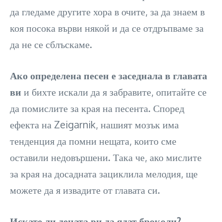
да гледаме другите хора в очите, за да знаем в
коя посока върви някой и да се отдръпваме за
да не се сблъскаме.
Ако определена песен е заседнала в главата
ви
и бихте искали да я забравите, опитайте се
да помислите за края на песента. Според
ефекта на Zeigarnik, нашият мозък има
тенденция да помни нещата, които сме
оставили недовършени. Така че, ако мислите
за края на досадната зациклила мелодия, ще
можете да я извадите от главата си.
Искате ли децата ви да ядат броколи?