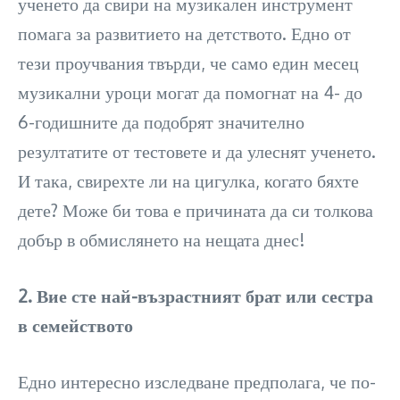
ученето да свири на музикален инструмент
помага за развитието на детството. Едно от
тези проучвания твърди, че само един месец
музикални уроци могат да помогнат на 4- до
6-годишните да подобрят значително
резултатите от тестовете и да улеснят ученето.
И така, свирехте ли на цигулка, когато бяхте
дете? Може би това е причината да си толкова
добър в обмислянето на нещата днес!
2. Вие сте най-възрастният брат или сестра
в семейството
Едно интересно изследване предполага, че по-