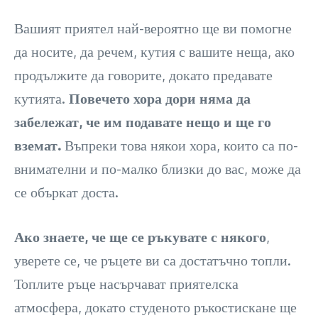
Вашият приятел най-вероятно ще ви помогне
да носите, да речем, кутия с вашите неща, ако
продължите да говорите, докато предавате
кутията.
Повечето хора дори няма да
забележат, че им подавате нещо и ще го
вземат.
Въпреки това някои хора, които са по-
внимателни и по-малко близки до вас, може да
се объркат доста.
Ако знаете, че ще се ръкувате с някого
,
уверете се, че ръцете ви са достатъчно топли.
Топлите ръце насърчават приятелска
атмосфера, докато студеното ръкостискане ще