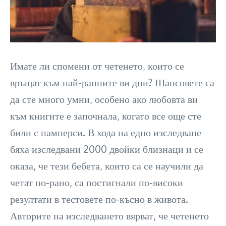
Имате ли спомени от четенето, които се
връщат към най-ранните ви дни? Шансовете са
да сте много умни, особено ако любовта ви
към книгите е започнала, когато все още сте
били с памперси. В хода на едно изследване
бяха изследвани 2000 двойки близнаци и се
оказа, че тези бебета, които са се научили да
четат по-рано, са постигнали по-високи
резултати в тестовете по-късно в живота.
Авторите на изследването вярват, че четенето