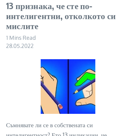
13 признака, че сте по-
интелигентни, отколкото си
мислите
1 Mins Read
28.05.2022
Съмнявате ли се в собствената си
интелигентност? Ето 13 индикации, че