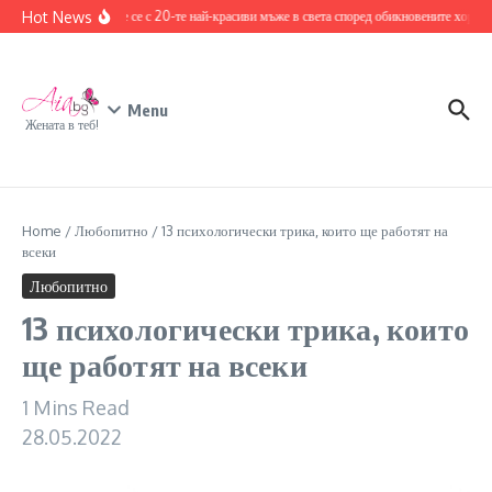
Skip to content
Hot News
Запознайте се с 20-те най-красиви мъже в света според обикновените хора
1
Menu
Жената в теб!
Home
/
Любопитно
/
13 психологически трика, които ще работят на
всеки
Любопитно
13 психологически трика, които
ще работят на всеки
1 Mins Read
28.05.2022