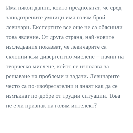
Има някои данни, които предполагат, че сред
заподозрените умници има голям брой
левичари. Експертите все още не са обяснили
това явление. От друга страна, най-новите
изследвания показват, че левичарите са
склонни към дивергентно мислене – начин на
творческо мислене, който се използва за
решаване на проблеми и задачи. Левичарите
често са по-изобретателни и знаят как да се
измъкнат по-добре от трудни ситуации. Това
не е ли признак на голям интелект?