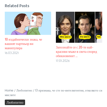
Related Posts
10 издайнически знака, че
вашият партньор ви
Запознайте се с 20-те най-
манипулира
красиви мъже в света според
16.03.2021
обикновенит ...
17.01.2026
Home
/
Любопитно
/
13 признака, че сте по-интелигентни, отколкото си
мислите
Любопитно