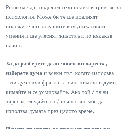
Решихме да споделим тези полезни трикове за
психология. Може би те ще повлияят
положително на вашите комуникативни
умения и ще улеснят живота ви по някакъв
начин.
За да разберете дали човек ви харесва,
изберете дума
и всеки път, когато използва
тази дума или фрази със синонимични думи,
кимайте и се усмихвайте. Ако той / тя ви
харесва, гледайте го / нея да започне да
използва думата през цялото време.
Искате ли хората да приемат думите ви