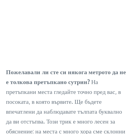
Пожелавали ли сте си някога метрото да не
е толкова претъпкано сутрин?
На
претъпкани места гледайте точно пред вас, в
посоката, в която вървите. Ще бъдете
впечатлени да наблюдавате тълпата буквално
да ви отстъпва. Този трик е много лесен за
обяснение: на места с много хора сме склонни