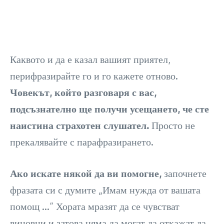
Каквото и да е казал вашият приятел,
перифразирайте го и го кажете отново.
Човекът, който разговаря с вас,
подсъзнателно ще получи усещането, че сте
наистина страхотен слушател.
Просто не
прекалявайте с парафразирането.
Ако искате някой да ви помогне,
започнете
фразата си с думите „Имам нужда от вашата
помощ …“ Хората мразят да се чувстват
виновни и затова няма да могат да откажат да