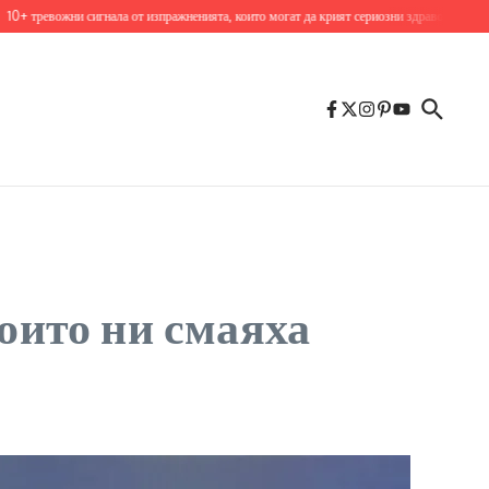
ожни сигнала от изпражненията, които могат да крият сериозни здравословни проблеми
оито ни смаяха