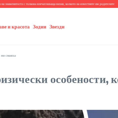
енитости с толкова впечатляваща визия, колкото на известните им родителите
10+ трев
аве и красота
Зодии
Звезди
 ни смаяха
физически особености, к