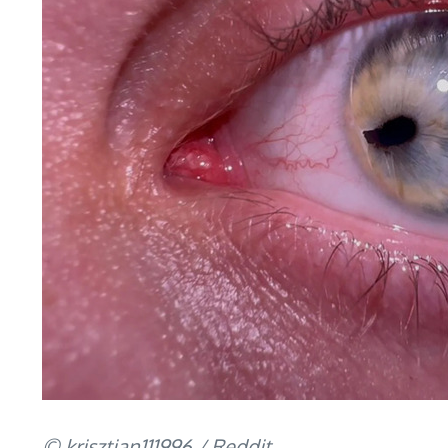
© krisztian111996 / Reddit