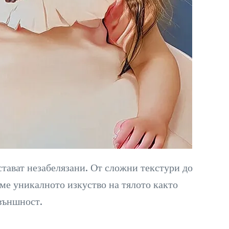
стават незабелязани. От сложни текстури до
аме уникалното изкуство на тялото както
 външност.