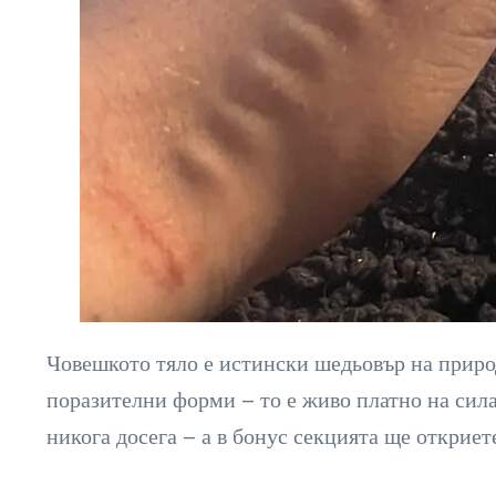
Човешкото тяло е истински шедьовър на природ
поразителни форми – то е живо платно на сила
никога досега – а в бонус секцията ще открие