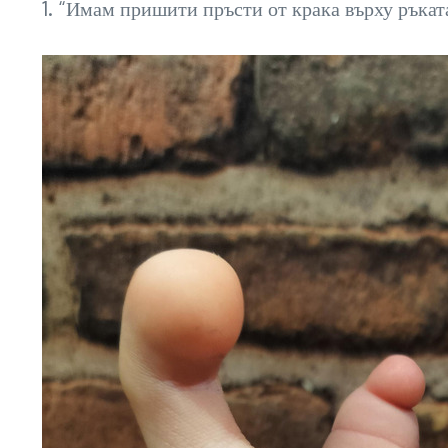
1. “Имам пришити пръсти от крака върху ръката