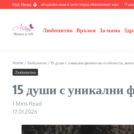
Skip to content
Hot News
найте се с 20-те най-красиви мъже в света според обикновените хора
17 деца на знам
Любопитно
Връзки
За мама
Здр
Жената в теб!
Home
/
Любопитно
/
15 души с уникални физически особености, които
Любопитно
15 души с уникални 
1 Mins Read
17.01.2026