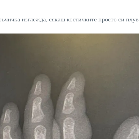
ръчичка изглежда, сякаш костичките просто си плув