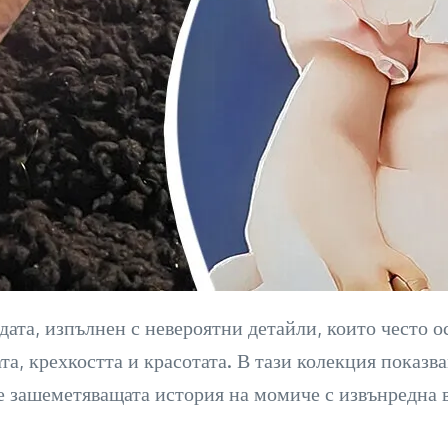
ата, изпълнен с невероятни детайли, които често о
та, крехкостта и красотата. В тази колекция показв
те зашеметяващата история на момиче с извънредна