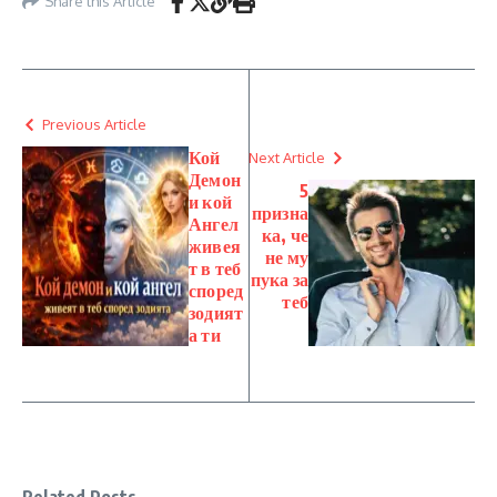
Share this Article
Previous Article
Кой
Next Article
Демон
5
и кой
призна
Ангел
ка, че
живея
не му
т в теб
пука за
според
теб
зодият
а ти
Related Posts