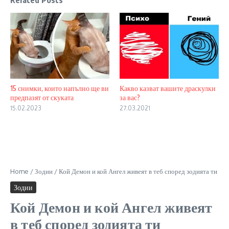
15 снимки, които напълно ще ви
Какво казват вашите драскулки
предпазят от скуката
за вас?
15.02.2023
27.03.2021
Home
/
Зодии
/
Кой Демон и кой Ангел живеят в теб според зодията ти
Зодии
Кой Демон и кой Ангел живеят
в теб според зодията ти