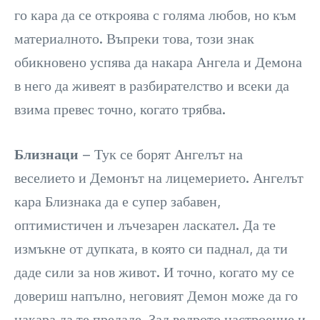
го кара да се откроява с голяма любов, но към
материалното. Въпреки това, този знак
обикновено успява да накара Ангела и Демона
в него да живеят в разбирателство и всеки да
взима превес точно, когато трябва.
Близнаци
– Тук се борят Ангелът на
веселието и Демонът на лицемерието. Ангелът
кара Близнака да е супер забавен,
оптимистичен и лъчезарен ласкател. Да те
измъкне от дупката, в която си паднал, да ти
даде сили за нов живот. И точно, когато му се
довериш напълно, неговият Демон може да го
накара да те предаде. Зад ведрото настроение и