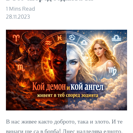
1 Mins Read
28.11.2023
В нас живее както доброто, така и злото. И те
винаги ще са в борба! Днес надделява едното,