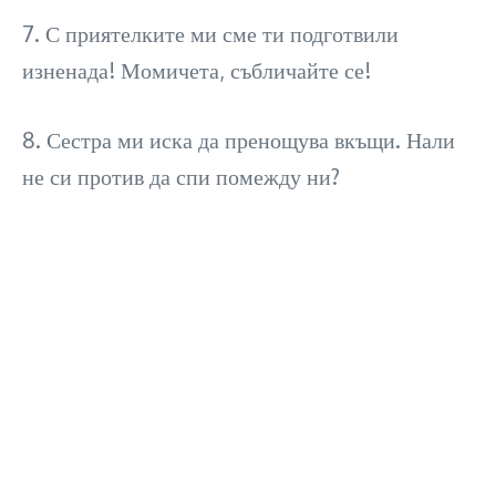
7. С приятелките ми сме ти подготвили
изненада! Момичета, събличайте се!
8. Сестра ми иска да пренощува вкъщи. Нали
не си против да спи помежду ни?