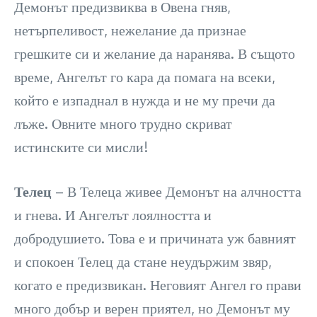
Демонът предизвиква в Овена гняв,
нетърпеливост, нежелание да признае
грешките си и желание да наранява. В същото
време, Ангелът го кара да помага на всеки,
който е изпаднал в нужда и не му пречи да
лъже. Овните много трудно скриват
истинските си мисли!
Телец
– В Телеца живее Демонът на алчността
и гнева. И Ангелът лоялността и
добродушието. Това е и причината уж бавният
и спокоен Телец да стане неудържим звяр,
когато е предизвикан. Неговият Ангел го прави
много добър и верен приятел, но Демонът му