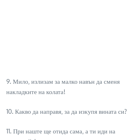
9. Мило, излизам за малко навън да сменя
накладките на колата!
10. Какво да направя, за да изкупя вината си?
11. При наште ще отида сама, а ти иди на