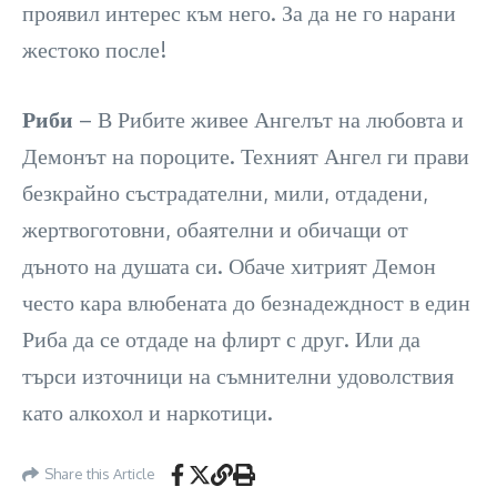
проявил интерес към него. За да не го нарани
жестоко после!
Риби
– В Рибите живее Ангелът на любовта и
Демонът на пороците. Техният Ангел ги прави
безкрайно състрадателни, мили, отдадени,
жертвоготовни, обаятелни и обичащи от
дъното на душата си. Обаче хитрият Демон
често кара влюбената до безнадеждност в един
Риба да се отдаде на флирт с друг. Или да
търси източници на съмнителни удоволствия
като алкохол и наркотици.
Share this Article