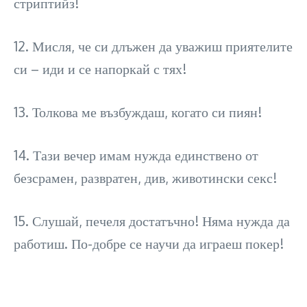
стриптийз!
12. Мисля, че си длъжен да уважиш приятелите
си – иди и се напоркай с тях!
13. Толкова ме възбуждаш, когато си пиян!
14. Тази вечер имам нужда единствено от
безсрамен, развратен, див, животински секс!
15. Слушай, печеля достатъчно! Няма нужда да
работиш. По-добре се научи да играеш покер!