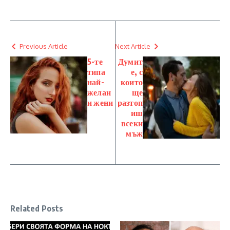
Previous Article
Next Article
5-те
Думит
типа
е, с
най-
които
желан
ще
и жени
разтоп
иш
всеки
мъж
Related Posts