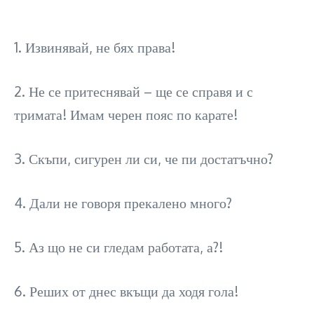
1. Извинявай, не бях права!
2. Не се притеснявай – ще се справя и с
тримата! Имам черен пояс по карате!
3. Скъпи, сигурен ли си, че пи достатъчно?
4. Дали не говоря прекалено много?
5. Аз що не си гледам работата, а?!
6. Реших от днес вкъщи да ходя гола!