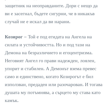
защитник на неоправданите. Дори с нещо да
ви е засегнал, бъдете сигурни, че в никакъв
случай не е искал да ви нарани.
Козирог
– Той е под егидата на Ангела на
силата и устойчивостта. Но и под тази на
Демона на безразличието и егоцентризма.
Неговият Ангел го прави надежден, лоялен,
упорит и стабилен. А Демонът взема превес
само и единствено, когато Козирогът е бил
използван, предаден или разочарован. И тогава
душата му потъмнява, а сърцето му става като
камък.