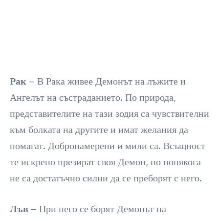
Рак
– В Рака живее Демонът на лъжите и
Ангелът на състраданието. По природа,
представителите на тази зодия са чувствителни
към болката на другите и имат желания да
помагат. Добронамерени и мили са. Всъщност
те искрено презират своя Демон, но понякога
не са достатъчно силни да се преборят с него.
Лъв
– При него се борят Демонът на