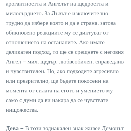
арогантността и Ангелът на щедростта и
милосърдието. За Лъвът е изключително
трудно да избере която и да е страна, затова
обикновено реакциите му се диктуват от
отношението на останалите. Ако имате
деликатен подход, то ще се срещнете с неговия
Ангел – мил, щедър, любвеобилен, справедлив
и чувствителен. Но, ако подходите агресивно
или презрително, ще бъдете покосени на
момента от силата на егото и умението му
само с думи да ви накара да се чувствате
нищожества.
Дева
– В този зодиакален знак живее Демонът