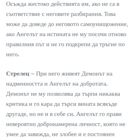
Осъжда жестоко действията им, ако не са в
съответствие с неговите разбирания. Това
може да доведе до неговото самоунищожение,
ако Ангелът на истината не му посочи отново
правилния път и не го подкрепи да тръгне по
него.
Стрелец
– При него живеят Демонът на
надменността и Ангелът на добротата.
Демонът не му позволява да търпи никаква
критика и го кара да търси вината всякъде
другаде, но не и в себе си. Ангелът го прави
невероятно добронамерена личност, която не
умее да завижда, не злобее и е постоянен