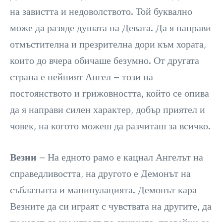
на завистта и недоволството. Той буквално
може да разяде душата на Девата. Да я направи
отмъстителна и презрителна дори към хората,
които до вчера обичаше безумно. От другата
страна е нейният Ангел – този на
постоянството и грижовността, който се опива
да я направи силен характер, добър приятел и
човек, на когото можеш да разчиташ за всичко.
Везни
– На едното рамо е кацнал Ангелът на
справедливостта, на другото е Демонът на
съблазънта и манипулацията. Демонът кара
Везните да си играят с чувствата на другите, да
ги карат да им играят по свирката, правейки се