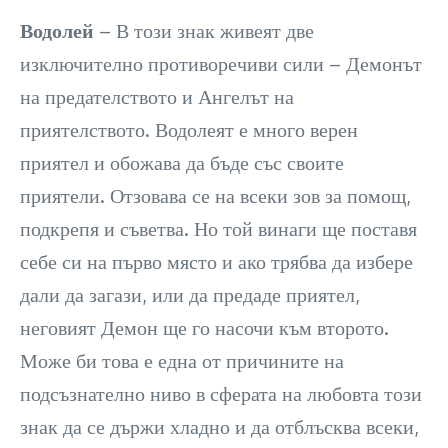
Водолей
– В този знак живеят две
изключително противоречиви сили – Демонът
на предателството и Ангелът на
приятелството. Водолеят е много верен
приятел и обожава да бъде със своите
приятели. Отзовава се на всеки зов за помощ,
подкрепя и съветва. Но той винаги ще поставя
себе си на първо място и ако трябва да избере
дали да загази, или да предаде приятел,
неговият Демон ще го насочи към второто.
Може би това е една от причините на
подсъзнателно ниво в сферата на любовта този
знак да се държи хладно и да отблъсква всеки,