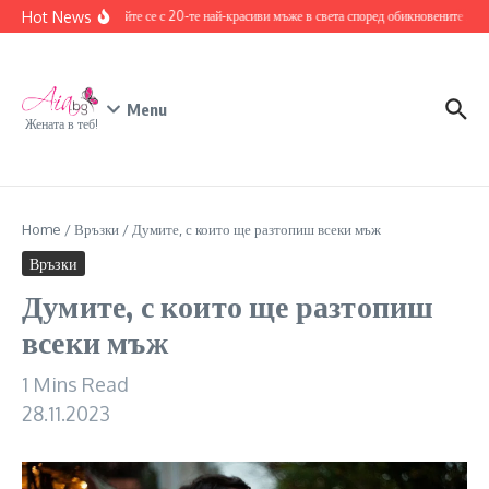
Skip to content
Hot News
Запознайте се с 20-те най-красиви мъже в света според обикновените хора
Menu
Жената в теб!
Home
/
Връзки
/
Думите, с които ще разтопиш всеки мъж
Връзки
Думите, с които ще разтопиш
всеки мъж
1 Mins Read
28.11.2023