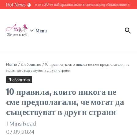
Skip to content
Hot News
Запознайте се с 20-те най-красиви мъже в света според обикновените хора
1
Menu
Жената в теб!
Home
/
Любопитно
/
10 правила, които никога не сме предполагали, че
могат да съществуват в други страни
Любопитно
10 правила, които никога не
сме предполагали, че могат да
съществуват в други страни
1 Mins Read
07.09.2024