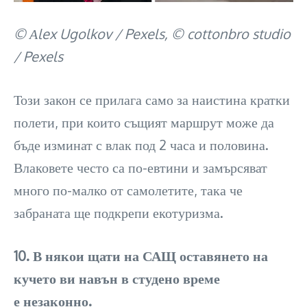
© Аlex Ugolkov / Pexels, © cottonbro studio
/ Pexels
Този закон се прилага само за наистина кратки
полети, при които същият маршрут може да
бъде изминат с влак под 2 часа и половина.
Влаковете често са по-евтини и замърсяват
много по-малко от самолетите, така че
забраната ще подкрепи екотуризма.
10. В някои щати на САЩ оставянето на
кучето ви навън в студено време
е незаконно.