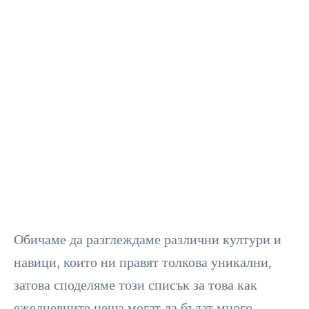
Обичаме да разглеждаме различни култури и
навици, които ни правят толкова уникални,
затова споделяме този списък за това как
ежедневните неща могат да бъдат много