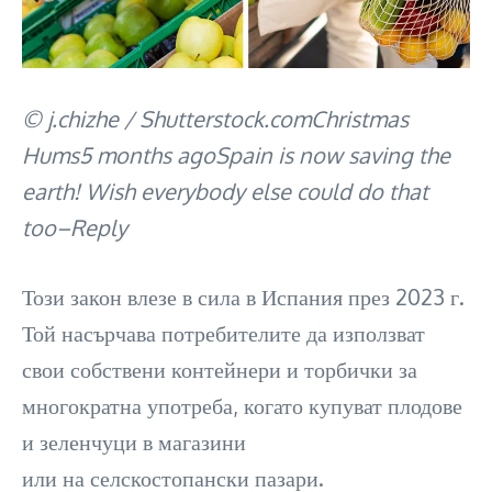
© j.chizhe / Shutterstock.comChristmas
Hums5 months agoSpain is now saving the
earth! Wish everybody else could do that
too–Reply
Този закон влезе в сила в Испания през 2023 г.
Той насърчава потребителите да използват
свои собствени контейнери и торбички за
многократна употреба, когато купуват плодове
и зеленчуци в магазини
или на селскостопански пазари.