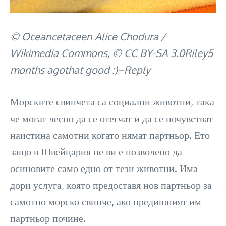
© Oceancetaceen Alice Chodura /
Wikimedia Commons, © CC BY-SA 3.0Riley5
months agothat good :)–Reply
Морските свинчета са социални животни, така
че могат лесно да се отегчат и да се почувстват
наистина самотни когато нямат партньор. Ето
защо в Швейцария не ви е позволено да
осиновите само едно от тези животни. Има
дори услуга, която предоставя нов партньор за
самотно морско свинче, ако предишният им
партньор почине.