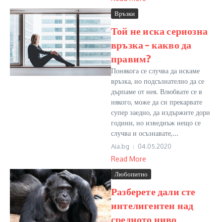
Връзки
Той не иска сериозна
връзка – какво да
правим?
Понякога се случва да искаме
връзка, но подсъзнателно да се
дърпаме от нея. Влюбвате се в
някого, може да си прекарвате
супер заедно, да издържите дори
години, но изведнъж нещо се
случва и осъзнавате,...
Aia.bg
04.05.2020
Read More
Любопитно
Разберете дали сте
интелигентен над
средното ниво