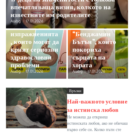
впечатляваща визия, колкото на
Здраве и красота
Любопитно
известните им родителите
10+ тревожни
Запознайте се с
Aiabg
17.01.2026
сигнала от
близначките
изпражненията
“Бенджамин
, които могат да
Бътън”, които
крият сериозни
покориха
здравословни
сърцата на
проблеми
хората
Aiabg
17.01.2026
Aiabg
17.01.2026
Връзки
Най-важното условие
за истинска любов
Не можеш да откриеш
истинската любов, ако не обичаш
първо себе си. Колко пъти сте