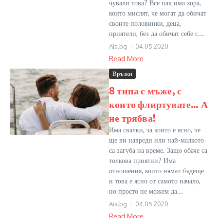
чували това? Все пак има хора,
които мислят, че могат да обичат
своите половинки, деца,
приятели, без да обичат себе с...
Aia.bg
04.05.2020
Read More
Връзки
8 типа с мъже, с
които флиртувате… А
не трябва!
Има свалки, за които е ясно, че
ще ви навреди или най-малкото
са загуба на време. Защо обаче са
толкова приятни? Има
отношения, които нямат бъдеще
и това е ясно от самото начало,
но просто не можем да...
Aia.bg
04.05.2020
Read More