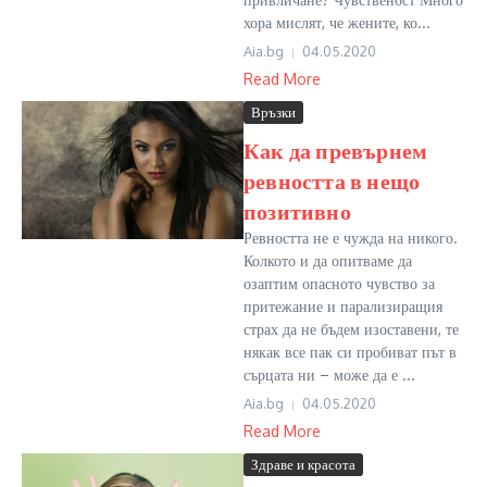
хора мислят, че жените, ко...
Aia.bg
04.05.2020
Read More
Връзки
Как да превърнем
ревността в нещо
позитивно
Ревността не е чужда на никого.
Колкото и да опитваме да
озаптим опасното чувство за
притежание и парализиращия
страх да не бъдем изоставени, те
някак все пак си пробиват път в
сърцата ни – може да е ...
Aia.bg
04.05.2020
Read More
Здраве и красота