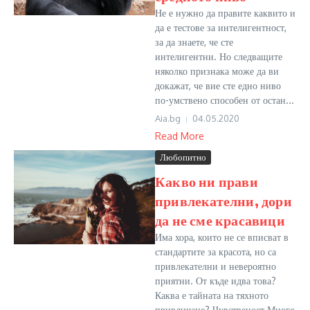
Не е нужно да правите каквито и
да е тестове за интелигентност,
за да знаете, че сте
интелигентни. Но следващите
няколко признака може да ви
докажат, че вие сте едно ниво
по-умствено способен от остан...
Aia.bg
04.05.2020
Read More
Любопитно
Какво ни прави
привлекателни, дори
да не сме красавици
Има хора, които не се вписват в
стандартите за красота, но са
привлекателни и невероятно
приятни. От къде идва това?
Каква е тайната на тяхното
привличане? Чувственост Много