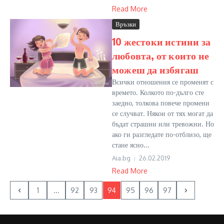
Read More
Връзки
10 жестоки истини за
любовта, от които не
можеш да избягаш
Всички отношения се променят с
времето. Колкото по-дълго сте
заедно, толкова повече промени
се случват. Някои от тях могат да
бъдат страшни или тревожни. Но
ако ги разгледате по-отблизо, ще
стане ясно...
Aia.bg
26.02.2019
Read More
1
...
92
93
94
95
96
97