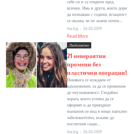
себе си и са открити пред
всички. Има и други, които дори
да познаваш с години, всъщност
се оказва, че не знаеш почти...
Aia.bg
26.02.2019
Read More
Любопитно
21 невероятни
промени без
пластични операции!
Понякога се нуждаем от
вдъхновение, за да се променим
до неузнаваемост. Гледайки
хората, които успяха да се
оформят и да превърнат
външния си вид в нещо напълно
забележително, искаме да
постигнем същи...
Aia.bg
26.02.2019