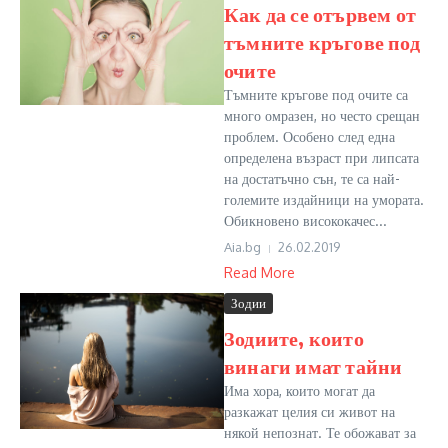
Как да се отървем от
тъмните кръгове под
очите
Тъмните кръгове под очите са
много омразен, но често срещан
проблем. Особено след една
определена възраст при липсата
на достатъчно сън, те са най-
големите издайници на умората.
Обикновено висококачес...
Aia.bg
26.02.2019
Read More
Зодии
Зодиите, които
винаги имат тайни
Има хора, които могат да
разкажат целия си живот на
някой непознат. Те обожават за