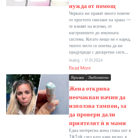
нужда от помощ
Червата ни правят много повече
от простото смилане на храна —
те влияят на всичко, от
настроението до имунната
система. Когато нещо не е наред,
тялото често се опитва да ни
предупреди с дискретни сигн...
Aiabg
17.01.2026
Read More
Връзки
Любопитно
Жена открива
неочакван начин да
използва тампон, за
да провери дали
приятелят ѝ я мами
Една интересна жена стана хит в
TikTok след като качи видео, в