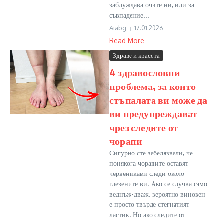
заблуждава очите ни, или за
съвпадение...
Aiabg
17.01.2026
Read More
Здраве и красота
4 здравословни
проблема, за които
стъпалата ви може да
ви предупреждават
чрез следите от
чорапи
Сигурно сте забелязвали, че
понякога чорапите оставят
червеникави следи около
глезените ви. Ако се случва само
веднъж-дваж, вероятно виновен
е просто твърде стегнатият
ластик. Но ако следите от