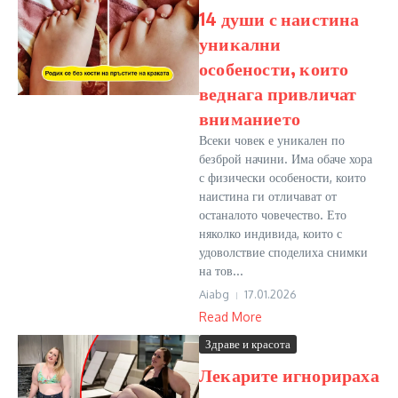
14 души с наистина
уникални
особености, които
веднага привличат
вниманието
Всеки човек е уникален по
безброй начини. Има обаче хора
с физически особености, които
наистина ги отличават от
останалото човечество. Ето
няколко индивида, които с
удоволствие споделиха снимки
на тов...
Aiabg
17.01.2026
Read More
Здраве и красота
Лекарите игнорираха