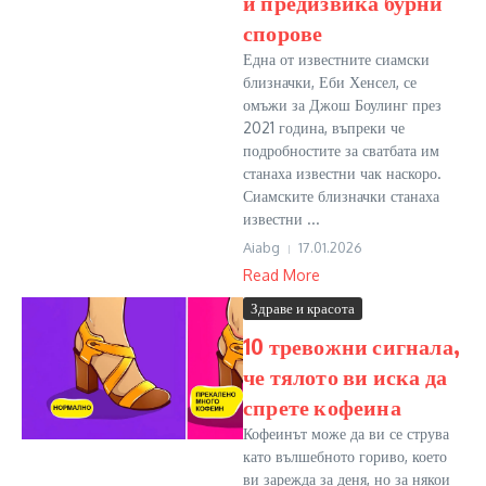
и предизвика бурни
спорове
Една от известните сиамски
близначки, Еби Хенсел, се
омъжи за Джош Боулинг през
2021 година, въпреки че
подробностите за сватбата им
станаха известни чак наскоро.
Сиамските близначки станаха
известни ...
Aiabg
17.01.2026
Read More
Здраве и красота
10 тревожни сигнала,
че тялото ви иска да
спрете кофеина
Кофеинът може да ви се струва
като вълшебното гориво, което
ви зарежда за деня, но за някои