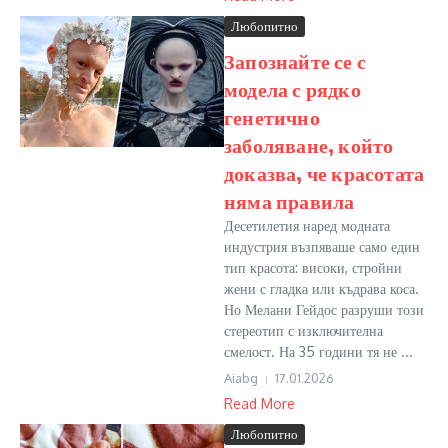
Любопитно
Запознайте се с
модела с рядко
генетично
заболяване, който
доказва, че красотата
няма правила
Десетилетия наред модната
индустрия възпяваше само един
тип красота: високи, стройни
жени с гладка или къдрава коса.
Но Мелани Гейдос разруши този
стереотип с изключителна
смелост. На 35 години тя не ...
Aiabg
17.01.2026
Read More
Любопитно