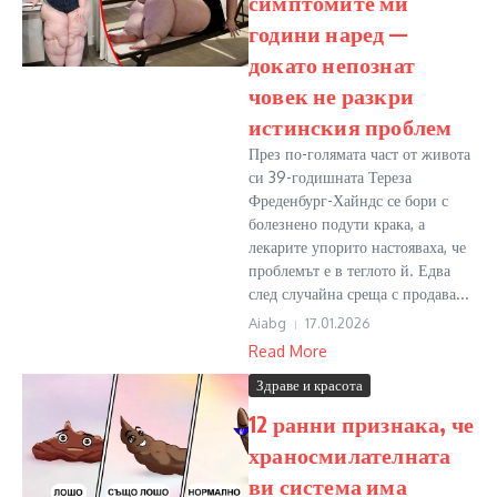
симптомите ми
години наред —
докато непознат
човек не разкри
истинския проблем
През по-голямата част от живота
си 39-годишната Тереза
Фреденбург-Хайндс се бори с
болезнено подути крака, а
лекарите упорито настояваха, че
проблемът е в теглото й. Едва
след случайна среща с продава...
Aiabg
17.01.2026
Read More
Здраве и красота
12 ранни признака, че
храносмилателната
ви система има