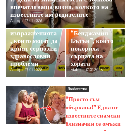
впечатляваща визия, колкото на
Здраве и красота
Любопитно
известните им родителите
10+ тревожни
Запознайте се с
Aiabg
17.01.2026
сигнала от
близначките
изпражненията
“Бенджамин
, които могат да
Бътън”, които
крият сериозни
покориха
здравословни
сърцата на
проблеми
хората
Aiabg
17.01.2026
Aiabg
17.01.2026
Любопитно
“Просто съм
объркана!” Една от
известните сиамски
близначки се омъжи