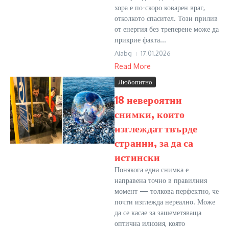
хора е по-скоро коварен враг,
отколкото спасител. Този прилив
от енергия без треперене може да
прикрие факта...
Aiabg
17.01.2026
Read More
Любопитно
18 невероятни
снимки, които
изглеждат твърде
странни, за да са
истински
Понякога една снимка е
направена точно в правилния
момент — толкова перфектно, че
почти изглежда нереално. Може
да се касае за зашеметяваща
оптична илюзия, която