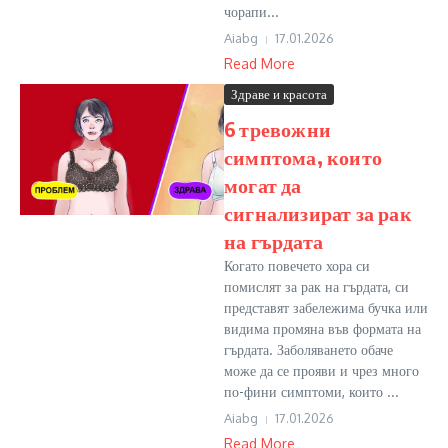
чорапи...
Aiabg
17.01.2026
Read More
Здраве и красота
6 тревожни
симптома, които
могат да
сигнализират за рак
на гърдата
Когато повечето хора си
помислят за рак на гърдата, си
представят забележима бучка или
видима промяна във формата на
гърдата. Заболяването обаче
може да се прояви и чрез много
по-фини симптоми, които ...
Aiabg
17.01.2026
Read More